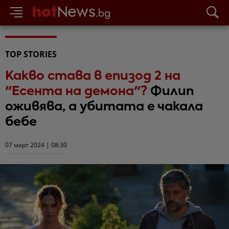
TOP STORIES
Какво става в епизод 2 на
"Есента на демона"?
Филип
оживява, а убитата е чакала
бебе
07 март 2024 | 08:30