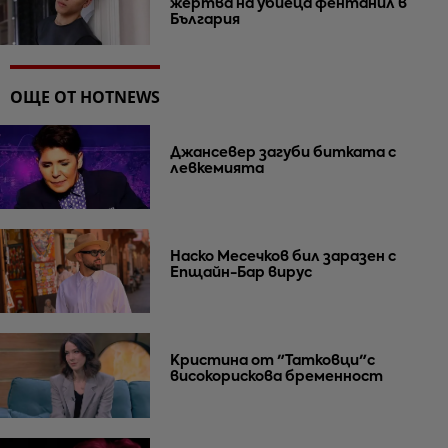
жертва на убиеца фентанил в
България
ОЩЕ ОТ HOTNEWS
Джансевер загуби битката с
левкемията
Наско Месечков бил заразен с
Епщайн-Бар вирус
Кристина от "Татковци"с
високорискова бременност