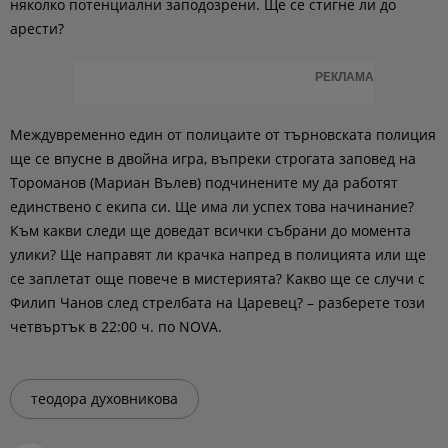
няколко потенциални заподозрени. Ще се стигне ли до
арести?
РЕКЛАМА
Междувременно един от полицаите от търновската полиция
ще се впусне в двойна игра, въпреки строгата заповед на
Тороманов (Мариан Вълев) подчинените му да работят
единствено с екипа си. Ще има ли успех това начинание?
Към какви следи ще доведат всички събрани до момента
улики? Ще направят ли крачка напред в полицията или ще
се заплетат още повече в мистерията? Какво ще се случи с
Филип Чанов след стрелбата на Царевец? – разберете този
четвъртък в 22:00 ч. по NOVA.
теодора духовникова