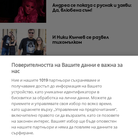
Андреа се показа с руснак и заяви:
Да, влюбена съм!
И Ники Кънчев се развел
тихомълком
Поверителността на Вашите данни е важна за
Почина Уилям Орбит –
нас
музикалният гений зад „Ray of
Ние и нашите
1019
партньори съхраняваме и
Light“ на Мадона
получаваме достъп до информация на Вашето
устройство, като уникални идентификатори в
бисквитки за обработка на лични данни. Можете да
РЕКЛАМА
приемете и управлявате своя избор по всяко време,
като щракнете върху „Управление на предпочитания“,
включително правото си да възразите, като се позовете
на законен интерес. Вашият избор ще бъде оповестен
КОМЕНТАРИ
на нашите партньори и няма да повлияе на данните за
сърфиране.