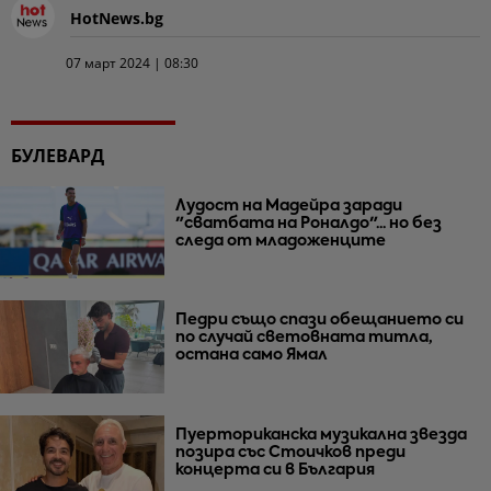
HotNews.bg
07 март 2024 | 08:30
БУЛЕВАРД
Лудост на Мадейра заради
"сватбата на Роналдо"... но без
следа от младоженците
Педри също спази обещанието си
по случай световната титла,
остана само Ямал
Пуерториканска музикална звезда
позира със Стоичков преди
концерта си в България