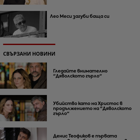
Лео Меси загуби баща си
СВЪРЗАНИ НОВИНИ
Гледайте внимателно
"Дяволското гърло"
Убийство като на Христос в
продължението на "Дяволското
гърло"
Денис Теофиков е първата