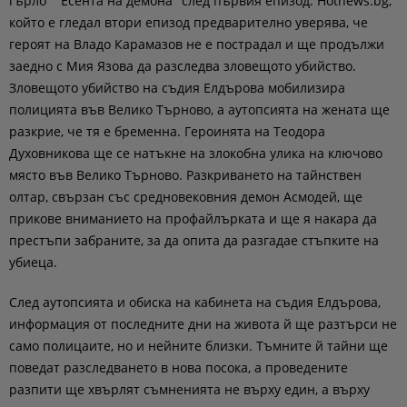
гърло" "Есента на демона" след първия епизод. Hotnews.bg,
който е гледал втори епизод предварително уверява, че
героят на Владо Карамазов не е пострадал и ще продължи
заедно с Мия Язова да разследва зловещото убийство.
Зловещото убийство на съдия Елдърова мобилизира
полицията във Велико Търново, а аутопсията на жената ще
разкрие, че тя е бременна. Героинята на Теодора
Духовникова ще се натъкне на злокобна улика на ключово
място във Велико Търново. Разкриването на тайнствен
олтар, свързан със средновековния демон Асмодей, ще
прикове вниманието на профайлърката и ще я накара да
престъпи забраните, за да опита да разгадае стъпките на
убиеца.
След аутопсията и обиска на кабинета на съдия Елдърова,
информация от последните дни на живота й ще разтърси не
само полицаите, но и нейните близки. Тъмните й тайни ще
поведат разследването в нова посока, а проведените
разпити ще хвърлят съмненията не върху един, а върху