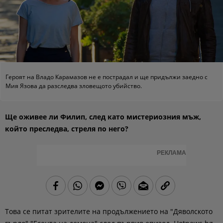
Героят на Владо Карамазов не е пострадал и ще придължи заедно с
Мия Язова да разследва зловещото убийство.
Ще оживее ли Филип, след като мистериозния мъж,
който преследва, стреля по него?
РЕКЛАМА
Това се питат зрителите на продължението на "Дяволското