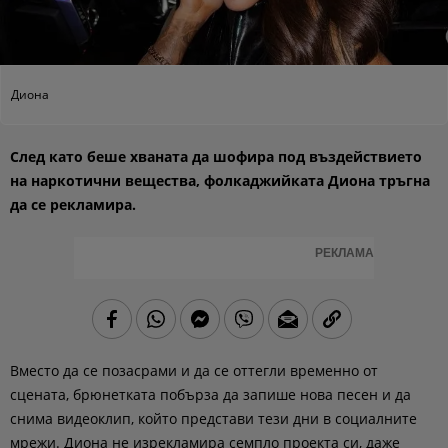
Диона
След като беше хваната да шофира под въздействието
на наркотични вещества, фолкаджийката Диона тръгна
да се рекламира.
РЕКЛАМА
Вместо да се позасрами и да се оттегли временно от
сцената, брюнетката побърза да запише нова песен и да
снима видеоклип, който представи тези дни в социалните
мрежи. Диона не изрекламира семпло проекта си, даже