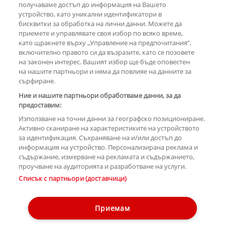
получаваме достъп до информация на Вашето
устройство, като уникални идентификатори в
бисквитки за обработка на лични данни. Можете да
РЕКЛАМА
приемете и управлявате своя избор по всяко време,
като щракнете върху „Управление на предпочитания“,
включително правото си да възразите, като се позовете
на законен интерес. Вашият избор ще бъде оповестен
КОМЕНТАРИ
на нашите партньори и няма да повлияе на данните за
сърфиране.
Ние и нашите партньори обработваме данни, за да
предоставим:
РЕКЛАМА
Използване на точни данни за географско позициониране.
Активно сканиране на характеристиките на устройството
за идентификация. Съхраняване на и/или достъп до
информация на устройство. Персонализирана реклама и
съдържание, измерване на рекламата и съдържанието,
проучване на аудиторията и разработване на услуги.
Copyright © 2007-2026 Hotnews.bg. Всички права запазени.
Списък с партньори (доставчици)
Този уебсайт е собственост на Sportal Media Group
Контакти
За рекламa
Общи условия
Етични правила на НСС
Приемам
Управление на предпочитания
Лични данни