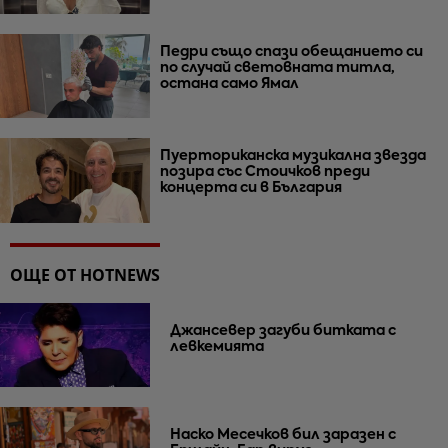
Педри също спази обещанието си
по случай световната титла,
остана само Ямал
Пуерториканска музикална звезда
позира със Стоичков преди
концерта си в България
ОЩЕ ОТ HOTNEWS
Джансевер загуби битката с
левкемията
Наско Месечков бил заразен с