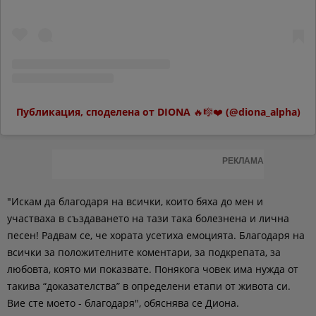
Публикация, споделена от DIONA 🔥🎼❤️ (@diona_alpha)
РЕКЛАМА
"Искам да благодаря на всички, които бяха до мен и
участваха в създаването на тази така болезнена и лична
песен! Радвам се, че хората усетиха емоцията. Благодаря на
всички за положителните коментари, за подкрепата, за
любовта, която ми показвате. Понякога човек има нужда от
такива “доказателства” в определени етапи от живота си.
Вие сте моето - благодаря", обяснява се Диона.