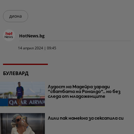
диона
HotNews.bg
14 април 2024 | 09:45
БУЛЕВАРД
Лудост на Мадейра заради
"сватбата на Роналдо"... но без
следа от младоженците
Лили пак намекна за сексапила си