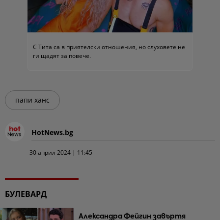
С Тита са в приятелски отношения, но слуховете не
ги щадят за повече.
папи ханс
HotNews.bg
30 април 2024 | 11:45
БУЛЕВАРД
Александра Фейгин завъртя