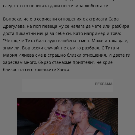
след като го попитаха дали поетизира любовта си.
Въпреки, че е в сериозни отношения с актрисата Сара
Драгулева, на поп певеца му се налага да чете или разбира
доста пикантни неща за себе си. Като например и това:
"Четох, че Тита била лудо влюбена в мен. Може и така да е,
знам ли. Във всеки случай, не съм го разбрал. С Тита и
Мария Илиева сме в страшно близки отношения. И двете ги
харесвам много, бързо станахме приятели“, не крие
близостта си с колежките Ханса.
РЕКЛАМА