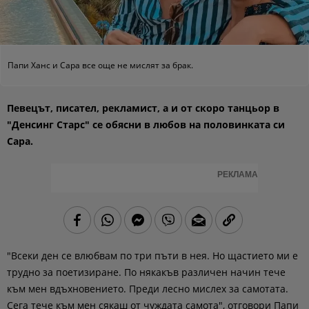
Папи Ханс и Сара все още не мислят за брак.
Певецът, писател, рекламист, а и от скоро танцьор в
"Денсинг Старс" се обясни в любов на половинката си
Сара.
РЕКЛАМА
"Всеки ден се влюбвам по три пъти в нея. Но щастието ми е
трудно за поетизиране. По някакъв различен начин тече
към мен вдъхновението. Преди лесно мислех за самотата.
Сега тече към мен сякаш от чуждата самота", отговори Папи