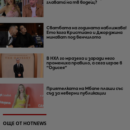
главата на тв водещ?
Сватбата на годината наближава!
Ето кога Кристиано и Джорджина
минават под венчилото
В НХЛ го мразеха и заради него
промениха правило, а сега играе в
"Одисея"
Приятелката на Мбапе плаши със
съд за неверни публикации
ОЩЕ ОТ HOTNEWS