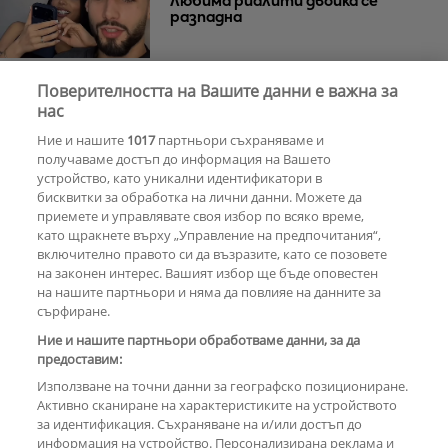
Любима риалити двойка се
разпадна
Поверителността на Вашите данни е важна за
Тишина преди бурята
Защо Саня
нас
Армутлиева продължава да мълчи
Ние и нашите
1017
партньори съхраняваме и
за раздялата с Дара?
получаваме достъп до информация на Вашето
устройство, като уникални идентификатори в
бисквитки за обработка на лични данни. Можете да
РЕКЛАМА
приемете и управлявате своя избор по всяко време,
като щракнете върху „Управление на предпочитания“,
включително правото си да възразите, като се позовете
на законен интерес. Вашият избор ще бъде оповестен
КОМЕНТАРИ
на нашите партньори и няма да повлияе на данните за
сърфиране.
Ние и нашите партньори обработваме данни, за да
предоставим:
РЕКЛАМА
Използване на точни данни за географско позициониране.
Активно сканиране на характеристиките на устройството
за идентификация. Съхраняване на и/или достъп до
информация на устройство. Персонализирана реклама и