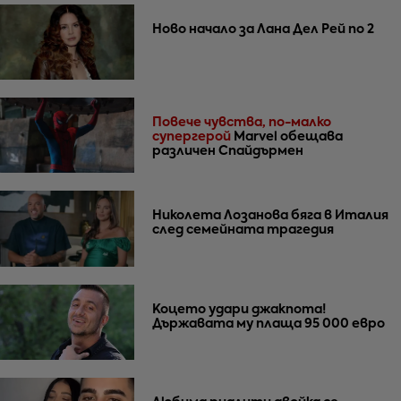
Ново начало за Лана Дел Рей по 2
Повече чувства, по-малко
супергерой
Marvel обещава
различен Спайдърмен
Николета Лозанова бяга в Италия
след семейната трагедия
Коцето удари джакпота!
Държавата му плаща 95 000 евро