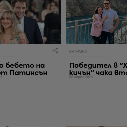
ИНТИМНО
о бебето на
Победител в "Х
рт Патинсън
кичън" чака вт
24
08 април 2024