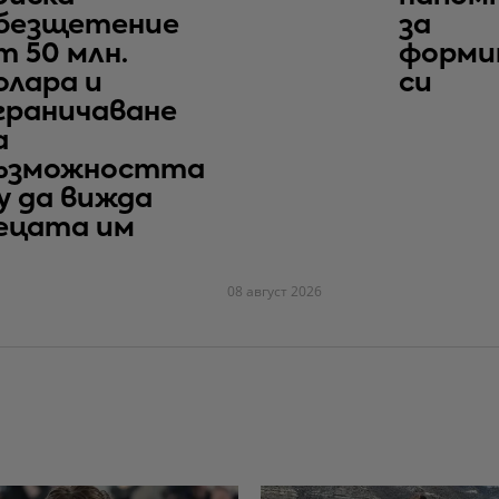
безщетение
за
т 50 млн.
форми
олара и
си
граничаване
а
ъзможността
у да вижда
ецата им
08 август 2026