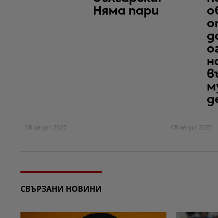
Няма пари
о
о
д
о
н
в
м
д
08 август 2026
08 август 2026
СВЪРЗАНИ НОВИНИ