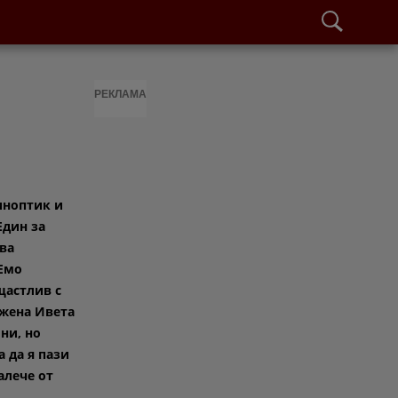
РЕКЛАМА
иноптик и
Един за
ова
Емо
щастлив с
 жена Ивета
ни, но
 да я пази
алече от