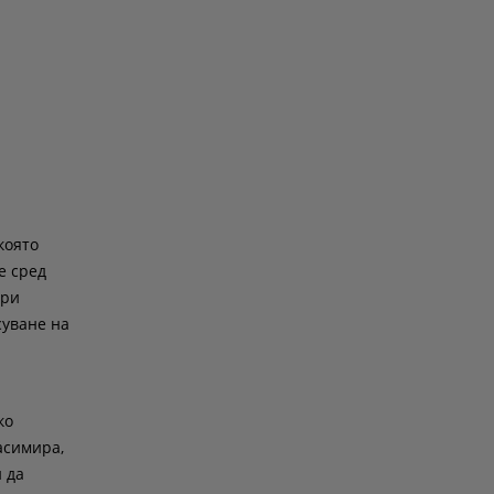
която
е сред
ори
суване на
ко
асимира,
 да