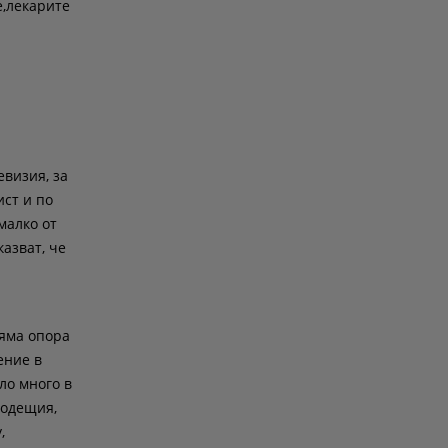
е,лекарите
евизия, за
ист и по
малко от
азват, че
ляма опора
ение в
ло много в
водещия,
,