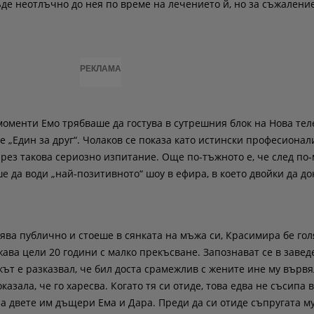
ъде неотлъчно до нея по време на лечението й, но за съжалени
РЕКЛАМА
моменти Емо трябваше да гостува в сутрешния блок на Нова тел
 „Един за друг“. Чолаков се показа като истински професионал
ез такова сериозно изпитание. Още по-тъжното е, че след по-
 да води „най-позитивното“ шоу в ефира, в което двойки да док
ява публично и стоеше в сянката на мъжа си, Красимира бе го
ава цели 20 години с малко прекъсване. Запознават се в завед
ът е разказвал, че бил доста срамежлив с жените ине му вървя
азала, че го харесва. Когато тя си отиде, това едва не съсипа 
за двете им дъщери Ема и Дара. Преди да си отиде съпругата му