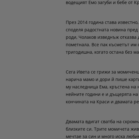
водещият Емо загуби и бебе от К
През 2014 година става известно
споделя радостната новина пред 
роди, Чолаков изведнъж отказва 
пометнала. Все пак късметът им 
тригодишна, когато остана без ма
Сега Ивета се грижи за момиченце
нарича мамо и дори й пише карти
му наследница Ема, кръстена на 
нейните години е и дъщерята на
кончината на Краси и двамата ре
Двамата вдигат сватба на скромн
близките си. Трите момичета живе
мечтае за син и много иска любим