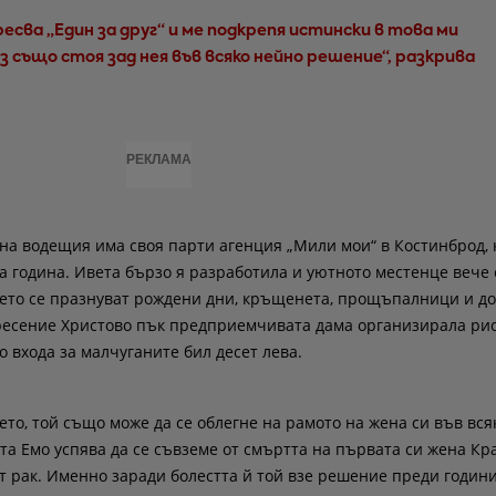
ресва „Един за друг“ и ме подкрепя истински в това ми
з също стоя зад нея във всяко нейно решение“, разкрива
РЕКЛАМА
 на водещия има своя парти агенция „Мили мои“ в Костинброд, 
 година. Ивета бързо я разработила и уютното местенце вече 
дето се празнуват рождени дни, кръщенета, прощъпалници и д
кресение Христово пък предприемчивата дама организирала ри
о входа за малчуганите бил десет лева.
ето, той също може да се облегне на рамото на жена си във вся
а Емо успява да се съвземе от смъртта на първата си жена Кр
от рак. Именно заради болестта й той взе решение преди години