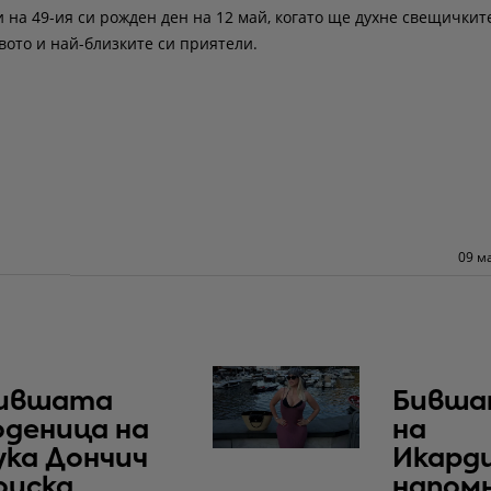
и на 49-ия си рожден ден на 12 май, когато ще духне свещичкит
вото и най-близките си приятели.
09 м
ившата
Бивша
оденица на
на
ука Дончич
Икард
оиска
напом