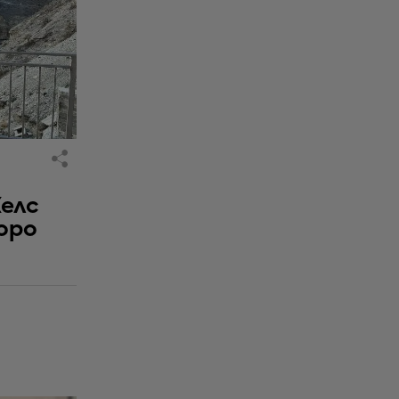
елс
оро