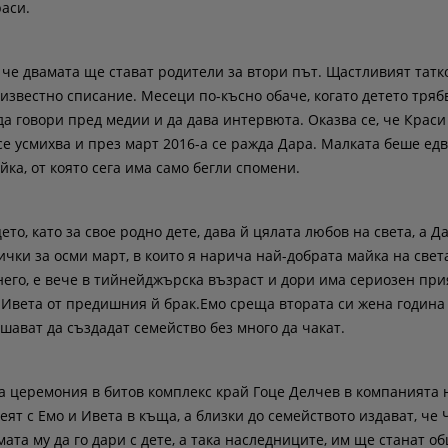
раси.
, че двамата ще стават родители за втори път. Щастливият татк
известно списание. Месеци по-късно обаче, когато детето тряб
да говори пред медии и да дава интервюта. Оказва се, че Краси
се усмихва и през март 2016-а се ражда Дара. Малката беше ед
йка, от която сега има cамо бегли спомени.
то, като за свое родно дете, дава й цялата любов на света, а Д
чки за осми март, в които я нарича най-добрата майка на свет
него, е вече в тийнейджърска възраст и дори има сериозен при
 Ивета от предишния й брак.Емо среща втората си жена година
шават да създадат семейство без много да чакат.
а церемония в битов комплекс край Гоце Делчев в компанията 
ят с Емо и Ивета в къща, а близки до семейството издават, че 
ата му да го дари с дете, а така наследниците, им ще станат о