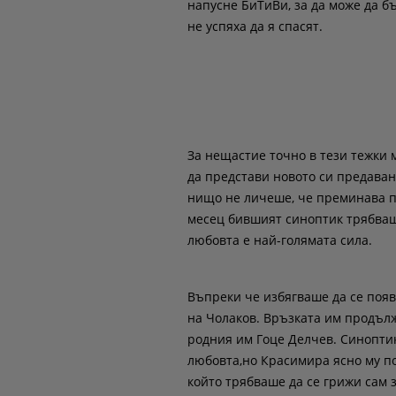
напусне БиТиВи, за да може да б
не успяха да я спасят.
За нещастие точно в тези тежки 
да представи новото си предаване
нищо не личеше, че преминава пр
месец бившият синоптик трябваше
любовта е най-голямата сила.
Въпреки че избягваше да се появ
на Чолаков. Връзката им продълж
родния им Гоце Делчев. Синоптик
любовта,но Красимира ясно му пок
който трябваше да се грижи сам 