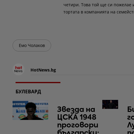
четири. Това той ще си пожелае 
тортата в компанията на семейст
Емо Чолаков
HotNews.bg
БУЛЕВАРД
Звезда на
Б
ЦСКА 1948
г
проговори
Л
български:
п