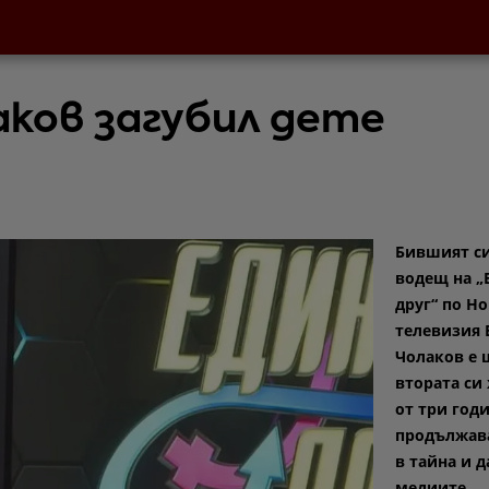
аков загубил дете
Бившият с
водещ на „
друг“ по Н
телевизия 
Чолаков е 
втората си
от три годи
продължава
в тайна и д
медиите.