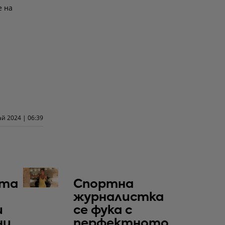
е на
ай 2024 | 06:39
та
Спортна
журналистка
и
се фука с
ни
перфектното