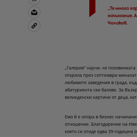
„Тя много ха
начинание. А
Чолаков.
„Галерия“ научи, че половинката
открила през септември миналата
любимите заведения в града, къ
абитуриента ски балове. За Въз
великденски картини от деца, кат
Емо й е опора в бизнес начинани
отношение. Благодарение на Ивет
която си отиде едва 39-годишна 