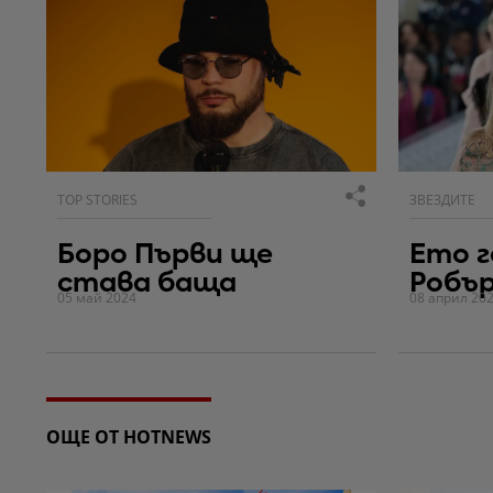
TOP STORIES
ЗВЕЗДИТЕ
Боро Първи ще
Ето г
става баща
Робъ
05 май 2024
08 април 20
ОЩЕ ОТ HOTNEWS