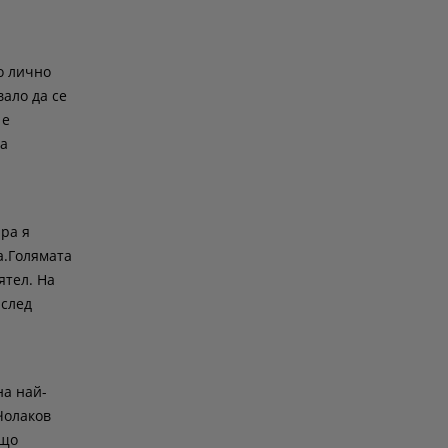
о лично
вало да се
 е
ва
ара я
а.Голямата
ятел. На
 след
на най-
Чолаков
бщо