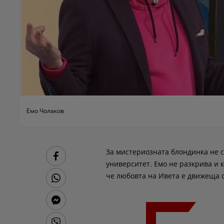
Емо Чолаков
За мистериозната блондинка не с
университет. Емо не разкрива и к
че любовта на Ивета е движеща с