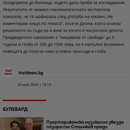
придружена до болница, където дала проби за изследвания.
Резултатите от химико-токсикологичната експертиза
показали, че тя шофирала след употрба на кокаин.„Не
коментирам нищо по темата", отсече Диона, която очаква
решението на съда на 4 юни за когато е насрочено делото.
Предвиденото наказание е “лишаване от свобода” до 3
години и глоба от 500 до 1500 лева, но е напълно възможно
певицата да получи само условна присъда и глоба.
HotNews.bg
20 май 2024 | 18:14
БУЛЕВАРД
Пуерториканска музикална звезда
позира със Стоичков преди