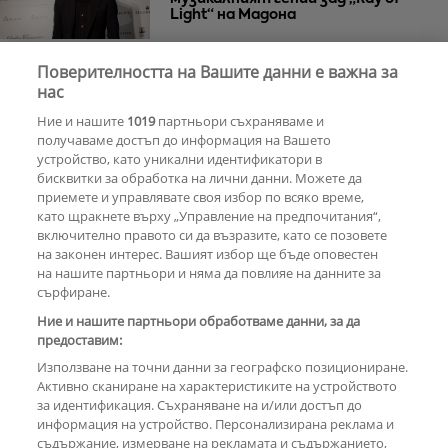
Light“ на Мадона
Поверителността на Вашите данни е важна за
Za Zú Слънчев бряг се завръща с
нас
нова енергия и кулинарна
Ние и нашите
1019
партньори съхраняваме и
еволюция
получаваме достъп до информация на Вашето
устройство, като уникални идентификатори в
бисквитки за обработка на лични данни. Можете да
РЕКЛАМА
приемете и управлявате своя избор по всяко време,
като щракнете върху „Управление на предпочитания“,
включително правото си да възразите, като се позовете
на законен интерес. Вашият избор ще бъде оповестен
КОМЕНТАРИ
на нашите партньори и няма да повлияе на данните за
сърфиране.
Ние и нашите партньори обработваме данни, за да
предоставим:
РЕКЛАМА
Използване на точни данни за географско позициониране.
Активно сканиране на характеристиките на устройството
за идентификация. Съхраняване на и/или достъп до
информация на устройство. Персонализирана реклама и
съдържание, измерване на рекламата и съдържанието,