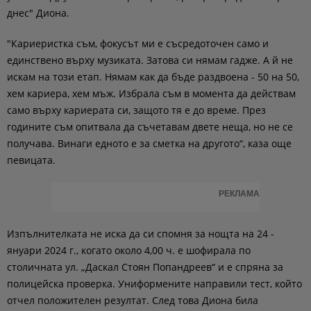
днес" Диона.
"Кариеристка съм, фокусът ми е съсредоточен само и
единствено върху музиката. Затова си нямам гадже. А й не
искам на този етап. Нямам как да бъде раздвоена - 50 на 50,
хем кариера, хем мъж. Избрала съм в момента да действам
само върху кариерата си, защото тя е до време. През
годините съм опитвала да съчетавам двете неща, но не се
получава. Винаги едното е за сметка на другото“, каза още
певицата.
РЕКЛАМА
Изпълнителката не иска да си спомня за нощта на 24 -
януари 2024 г., когато около 4,00 ч. е шофирала по
столичната ул. „Даскал Стоян Попандреев“ и е спряна за
полицейска проверка. Униформените направили тест, който
отчел положителен резултат. След това Диона била