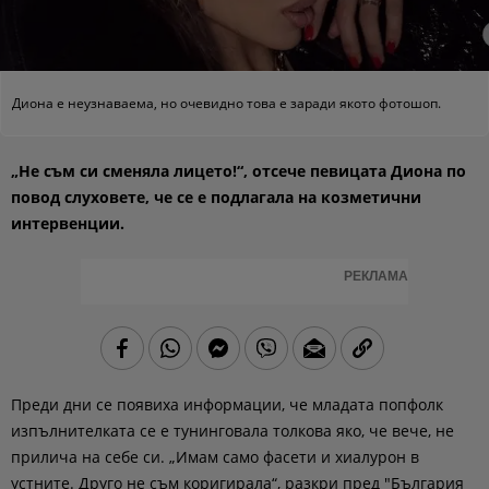
Диона е неузнаваема, но очевидно това е заради якото фотошоп.
„Не съм си сменяла лицето!“, отсече певицата Диона по
повод слуховете, че се е подлагала на козметични
интервенции.
РЕКЛАМА
Преди дни се появиха информации, че младата попфолк
изпълнителката се е тунинговала толкова яко, че вече, не
прилича на себе си. „Имам само фасети и хиалурон в
устните. Друго не съм коригирала“, разкри пред "България