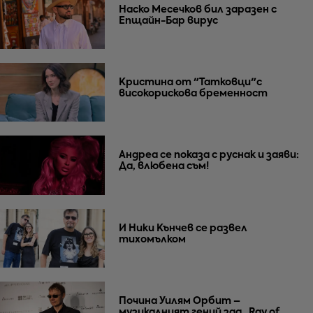
Наско Месечков бил заразен с
Епщайн-Бар вирус
Кристина от "Татковци"с
високорискова бременност
Андреа се показа с руснак и заяви:
Да, влюбена съм!
И Ники Кънчев се развел
тихомълком
Почина Уилям Орбит –
музикалният гений зад „Ray of