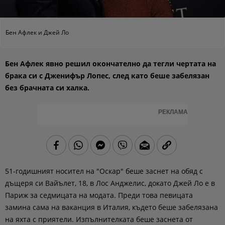
Бен Афлек и Джей Ло
Бен Афлек явно решил окончателно да тегли чертата на
брака си с Дженифър Лопес, след като беше забелязан
без брачната си халка.
РЕКЛАМА
51-годишният носител на "Оскар" беше заснет на обяд с
дъщеря си Вайълет, 18, в Лос Анджелис, докато Джей Ло е в
Париж за седмицата на модата. Преди това певицата
замина сама на ваканция в Италия, където беше забелязана
на яхта с приятели. Изпълнителката беше заснета от