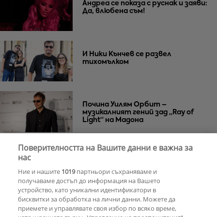
Андреа се показа с руснак и заяви:
Да, влюбена съм!
И Ники Кънчев се развел
тихомълком
Почина Уилям Орбит –
музикалният гений зад „Ray of
Light“ на Мадона
Поверителността на Вашите данни е важна за
Za Zú Слънчев бряг се завръща с
нас
нова енергия и кулинарна
Ние и нашите
1019
партньори съхраняваме и
еволюция
получаваме достъп до информация на Вашето
устройство, като уникални идентификатори в
бисквитки за обработка на лични данни. Можете да
РЕКЛАМА
приемете и управлявате своя избор по всяко време,