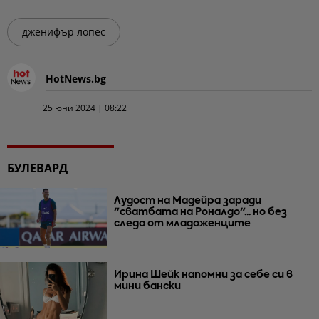
дженифър лопес
HotNews.bg
25 юни 2024 | 08:22
БУЛЕВАРД
Лудост на Мадейра заради
"сватбата на Роналдо"... но без
следа от младоженците
Ирина Шейк напомни за себе си в
мини бански