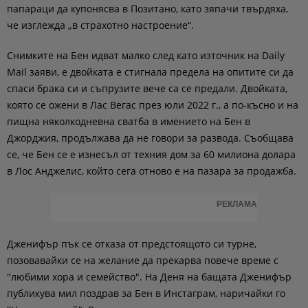
папараци да купонясва в Позитано, като зяпачи твърдяха,
че изглежда „в страхотно настроение“.
Снимките на Бен идват малко след като източник на Daily
Mail заяви, е двойката е стигнала предела на опитите си да
спаси брака си и съпрузите вече са се предали. Двойката,
която се ожени в Лас Вегас през юли 2022 г., а по-късно и на
пищна няколкодневна сватба в имението на Бен в
Джорджия, продължава да не говори за развода. Съобщава
се, че Бен се е изнесъл от техния дом за 60 милиона долара
в Лос Анджелис, който сега отново е на пазара за продажба.
РЕКЛАМА
Дженифър пък се отказа от предстоящото си турне,
позовавайки се на желание да прекарва повече време с
"любими хора и семейство". На Деня на бащата Дженифър
публикува мил поздрав за Бен в Инстаграм, наричайки го