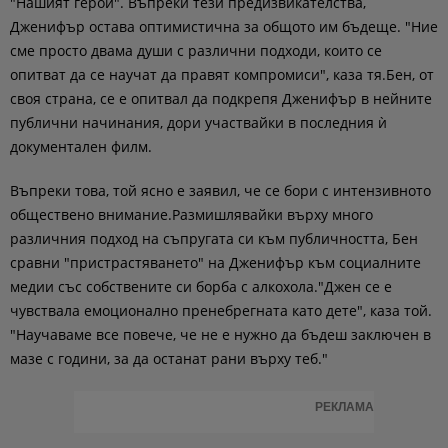
"Нашият герой". Въпреки тези предизвикателства,
Дженифър остава оптимистична за общото им бъдеще. "Ние
сме просто двама души с различни подходи, които се
опитват да се научат да правят компромиси", каза тя.Бен, от
своя страна, се е опитвал да подкрепя Дженифър в нейните
публични начинания, дори участвайки в последния ѝ
документален филм.
Въпреки това, той ясно е заявил, че се бори с интензивното
обществено внимание.Размишлявайки върху много
различния подход на съпругата си към публичността, Бен
сравни "пристрастяването" на Дженифър към социалните
медии със собствените си борба с алкохола."Джен се е
чувствала емоционално пренебрегната като дете", каза той.
"Научаваме все повече, че не е нужно да бъдеш заключен в
мазе с години, за да останат рани върху теб."
РЕКЛАМА