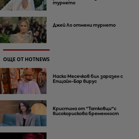
турнето
Джей Ло отмени турнето
ОЩЕ ОТ HOTNEWS
Наско Месечков бил заразен с
Епщайн-Бар вирус
Кристина от "Татковци"с
високорискова бременност