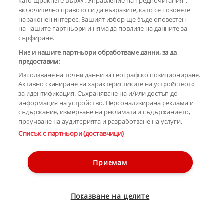
като щракнете върху „Управление на предпочитания“,
включително правото си да възразите, като се позовете
на законен интерес. Вашият избор ще бъде оповестен
КОМЕНТАРИ
на нашите партньори и няма да повлияе на данните за
сърфиране.
Ние и нашите партньори обработваме данни, за да
предоставим:
РЕКЛАМА
Използване на точни данни за географско позициониране.
Активно сканиране на характеристиките на устройството
за идентификация. Съхраняване на и/или достъп до
информация на устройство. Персонализирана реклама и
съдържание, измерване на рекламата и съдържанието,
проучване на аудиторията и разработване на услуги.
Copyright © 2007-2026 Hotnews.bg. Всички права запазени.
Списък с партньори (доставчици)
Този уебсайт е собственост на Sportal Media Group
Контакти
За рекламa
Общи условия
Етични правила на НСС
Приемам
Управление на предпочитания
Лични данни
Показване на целите