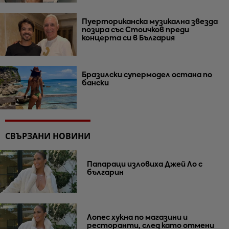
Пуерториканска музикална звезда
позира със Стоичков преди
концерта си в България
Бразилски супермодел остана по
бански
СВЪРЗАНИ НОВИНИ
Папараци изловиха Джей Ло с
българин
Лопес хукна по магазини и
ресторанти, след като отмени