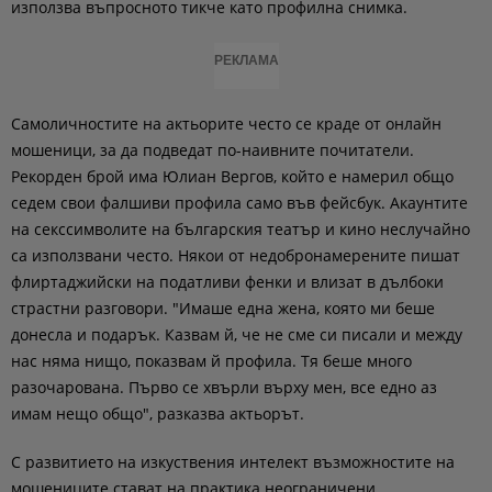
използва въпросното тикче като профилна снимка.
РЕКЛАМА
Самоличностите на актьорите често се краде от онлайн
мошеници, за да подведат по-наивните почитатели.
Рекорден брой има Юлиан Вергов, който е намерил общо
седем свои фалшиви профила само във фейсбук. Акаунтите
на секссимволите на българския театър и кино неслучайно
са използвани често. Някои от недобронамерените пишат
флиртаджийски на податливи фенки и влизат в дълбоки
страстни разговори. "Имаше една жена, която ми беше
донесла и подарък. Казвам й, че не сме си писали и между
нас няма нищо, показвам й профила. Тя беше много
разочарована. Първо се хвърли върху мен, все едно аз
имам нещо общо", разказва актьорът.
С развитието на изкуствения интелект възможностите на
мошениците стават на практика неограничени.