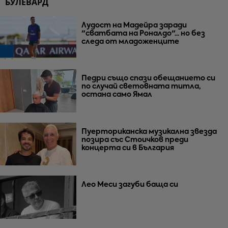
БУЛЕВАРД
Лудост на Мадейра заради
"сватбата на Роналдо"... но без
следа от младоженците
Педри също спази обещанието си
по случай световната титла,
остана само Ямал
Пуерториканска музикална звезда
позира със Стоичков преди
концерта си в България
Лео Меси загуби баща си