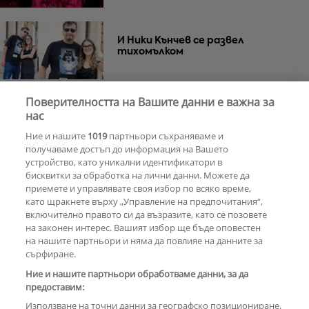
И Ники Кънчев се развел
тихомълком
Поверителността на Вашите данни е важна за
Почина Уилям Орбит –
нас
музикалният гений зад „Ray of
Ние и нашите
1019
партньори съхраняваме и
Light“ на Мадона
получаваме достъп до информация на Вашето
устройство, като уникални идентификатори в
бисквитки за обработка на лични данни. Можете да
РЕКЛАМА
приемете и управлявате своя избор по всяко време,
като щракнете върху „Управление на предпочитания“,
включително правото си да възразите, като се позовете
на законен интерес. Вашият избор ще бъде оповестен
КОМЕНТАРИ
на нашите партньори и няма да повлияе на данните за
сърфиране.
Ние и нашите партньори обработваме данни, за да
предоставим:
РЕКЛАМА
Използване на точни данни за географско позициониране.