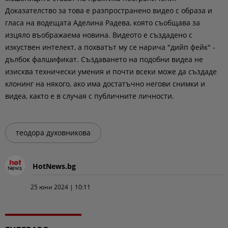
Доказателство за това е разпространено видео с образа и
гласа на водещата Аделина Радева, която съобщава за
изцяло въображаема новина. Видеото е създадено с
изкуствен интелект, а похватът му се нарича "дийп фейк" -
дълбок фалшификат. Създаването на подобни видеа не
изисква технически умения и почти всеки може да създаде
клонинг на някого, ако има достатъчно негови снимки и
видеа, както е в случая с публичните личности.
теодора духовникова
HotNews.bg
25 юни 2024 | 10:11