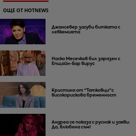
ОЩЕ ОТ HOTNEWS
Джансевер загуби битката с
левкемията
Наско Месечков бил заразен с
Епщайн-Бар вирус
Кристина от "Татковци"с
високорискова бременност
Андреа се показа с руснак и заяви:
Да, влюбена съм!