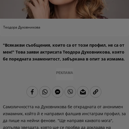
Теодора Духовникова
"Всякакви съобщения, които са от този профил, не са от
мен!" Това заяви актрисата Теодора Духовникова, която
бе поредната знаменитост, забъркана в опит за измама.
РЕКЛАМА
Самоличността на Духовникова бе открадната от анонимен
измамник, който й е направил фалшив инстаграм профил, за
да пише на нейни фенове. "Ще направя каквото мога",
допълва звездата, която ще се пробва да докладва на