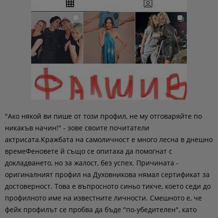
"Ако някой ви пише от този профил, не му отговаряйте по
никакъв начин!" - зове своите почитатели
актрисата.Кражбата на самоличност е много лесна в днешно
времеФеновете й също се опитаха да помогнат с
докладването, но за жалост, без успех. Причината -
оригиналният профил на Духовникова нямал сертификат за
достоверност. Това е въпросното синьо тикче, което седи до
профилното име на известните личности. Смешното е, че
фейк профилът се пробва да бъде "по-убедителен", като