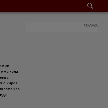
РЕКЛАМА
ам се
е има кола
ева с
юбо Киров
икрофон за
видя
.