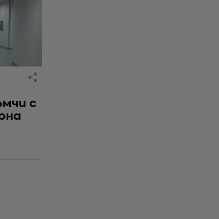
ъмчи с
бона