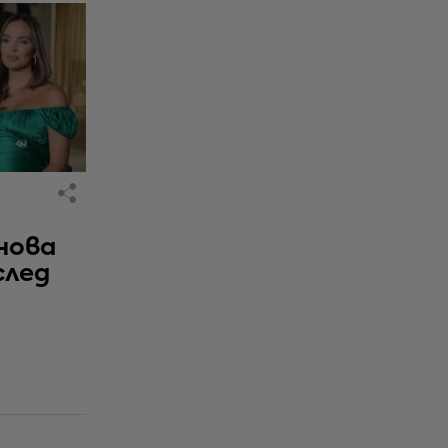
нова
след