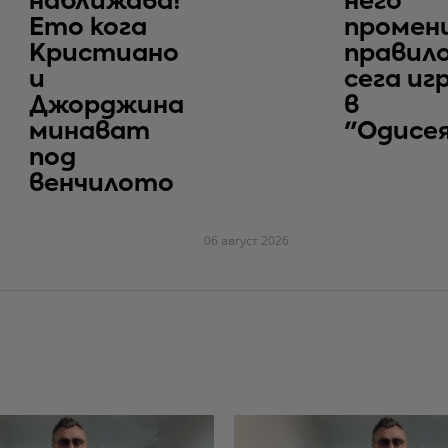
наближава!
него
Ето кога
промен
Кристиано
правило
и
сега иг
Джорджина
в
минават
"Одисе
под
венчилото
06 август 2026