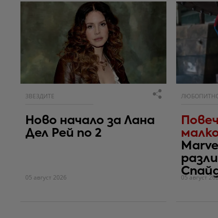
ЗВЕЗДИТЕ
ЛЮБОПИТН
Ново начало за Лана
Повеч
Дел Рей по 2
малко
Marve
разли
Спай
05 август 2026
05 август 20