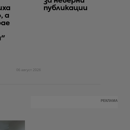
за неверни
иха
публикации
, а
рае
я"
06 август 2026
РЕКЛАМА