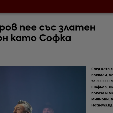
ров пее със златен
н като Софка
След като с
похвали, ч
за 300 000 л
шофьор, Л
показа и м
милиони, 
Hotnews.bg