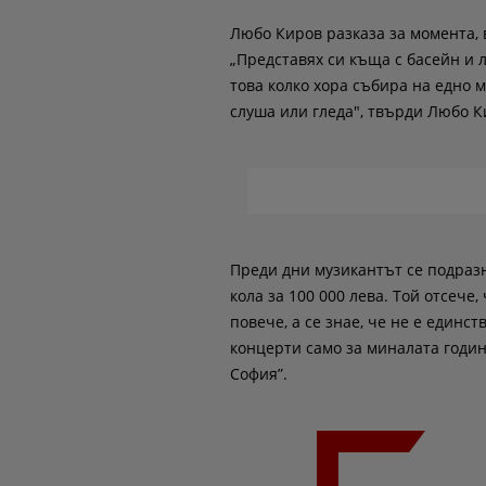
Любо Киров разказа за момента, 
„Представях си къща с басейн и л
това колко хора събира на едно м
слуша или гледа", твърди Любо К
Преди дни музикантът се подразн
кола за 100 000 лева. Той отсече,
повече, а се знае, че не е единс
концерти само за миналата година
София”.