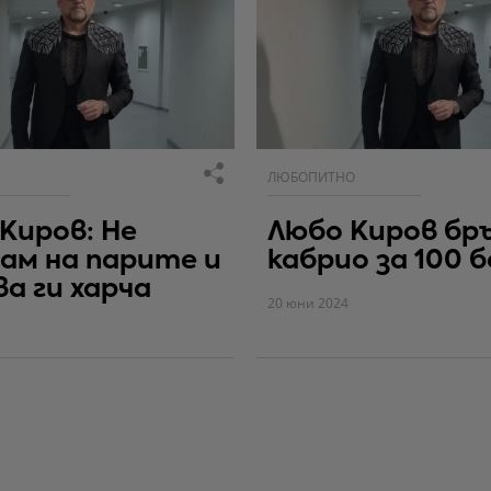
ЛЮБОПИТНО
Киров: Не
Любо Киров бр
ам на парите и
кабрио за 100 
а ги харча
20 юни 2024