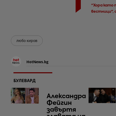
"Хора като 
вестници", 
любо киров
HotNews.bg
БУЛЕВАРД
Александра
Фейгин
завъртя