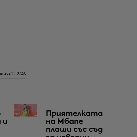
и 2024 | 07:50
о
Приятелката
 и
на Мбапе
плаши със съд