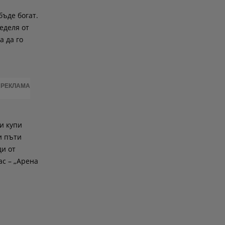
бъде богат.
еделя от
а да го
РЕКЛАМА
и купи
ри пъти
ди от
ас – „Арена