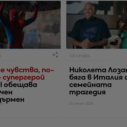
О
TOP STORIES
е чувства, по-
Николета Лоза
 супергерой
бяга в Италия 
l обещава
семейната
чен
трагедия
дърмен
26
05 август 2026