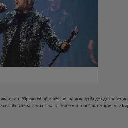
зикантът в "Преди обед" и обясни, че иска да бъде вдъхновение
е се забогатява само от чалга, може и от поп", категоричен е Ки