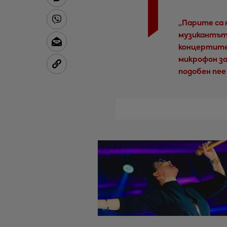
„Парите са 
музикантът.
концертите 
микрофон за
подобен пее