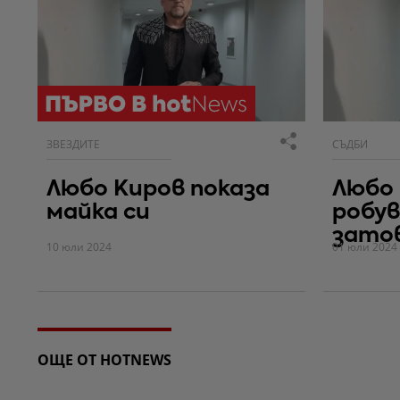
ЗВЕЗДИТЕ
СЪДБИ
Любо Киров показа
Любо 
майка си
робув
затов
10 юли 2024
01 юли 2024
ОЩЕ ОТ HOTNEWS