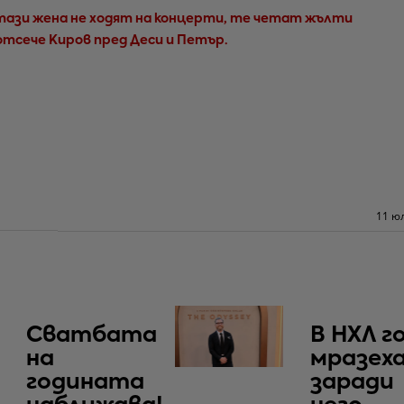
тази жена не ходят на концерти, те четат жълти
отсече Киров пред Деси и Петър.
11 юл
Сватбата
В НХЛ г
на
мразеха
годината
заради