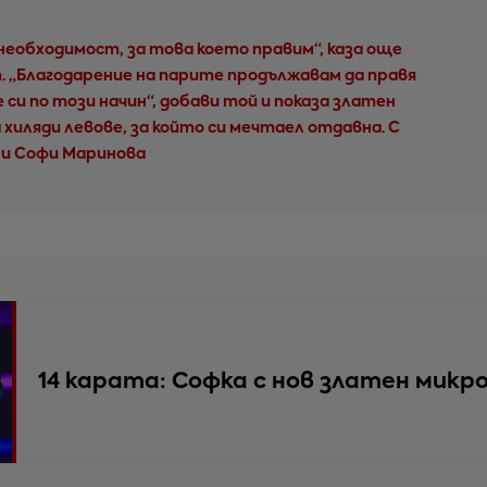
необходимост, за това което правим“, каза още
 „Благодарение на парите продължавам да правя
си по този начин“, добави той и показа златен
 хиляди левове, за който си мечтаел отдавна. С
 и Софи Маринова
14 карата: Софка с нов златен микр