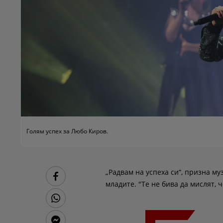
Голям успех за Любо Киров.
„Радвам на успеха си“, призна му
младите. "Те не бива да мислят, ч