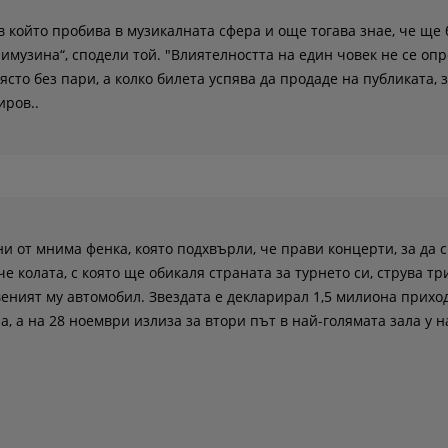
в който пробива в музикалната сфера и още тогава знае, че ще 
имузина“, сподели той. "Влиятелността на един човек не се опр
ясто без пари, а колко билета успява да продаде на публиката, з
иров..
и от мнима фенка, която подхвърли, че прави концерти, за да с
 че колата, с която ще обикаля страната за турнето си, струва т
твеният му автомобил. Звездата е декларирал 1,5 милиона прихо
, а на 28 ноември излиза за втори път в най-голямата зала у н