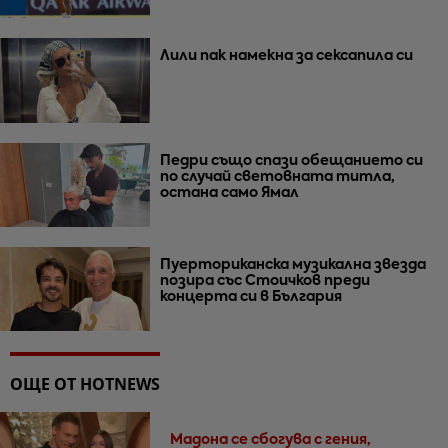
Лили пак намекна за сексапила си
Педри също спази обещанието си
по случай световната титла,
остана само Ямал
Пуерториканска музикална звезда
позира със Стоичков преди
концерта си в България
ОЩЕ ОТ HOTNEWS
Мадона се сбогува с гения,