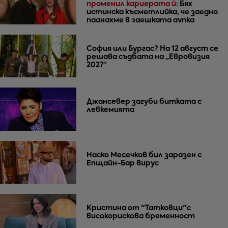
променил кариерата й:
Бях
истинска късметлийка, че заедно
паднахме в заешката дупка
София или Бургас? На 12 август се
решава съдбата на „Евровизия
2027“
Джансевер загуби битката с
левкемията
Наско Месечков бил заразен с
Епщайн-Бар вирус
Кристина от "Татковци"с
високорискова бременност