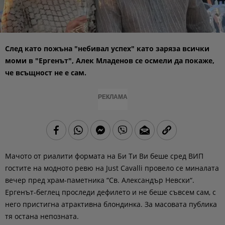
След като пожъна "небивал успех" като заряза всички
моми в "Ергенът", Алек Младенов се осмели да покаже,
че всъщност не е сам.
РЕКЛАМА
Мачото от риалити формата на Би Ти Ви беше сред ВИП
гостите на модното ревю на Just Cavalli провело се миналата
вечер пред храм-паметника “Св. Александър Невски“.
Ергенът-беглец проследи дефилето и не беше съвсем сам, с
него пристигна атрактивна блондинка. За масовата публика
тя остана непозната.