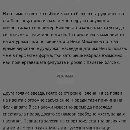
На голямото светско събитие, което беше в сътрудничество
със Samsung, пристигнаха и много други популярни
личности, като например Николета Лозанова, която успя да
се откъсне от майчинството си. Тя пристигна в компанията
на антуража си, а половинката й Ники Михайлов по това
време вероятно е дундуркал наследницата им. Ни Ло показа,
че е в перфектна форма, тъй като беше избрала възможно
най-подчертаващата фигурата й рокля с пайетен блясък.
РЕКЛАМА
Друга голяма звезда, която се открои е Галена. Тя се появи
на ивента с огромно закъснение. Поради тази причина на
фолк дивата й се наложи известно време да проследи
спектакъла права, докато се намери свободно място, за да я
настанят. Певицата заложи на спортно-елегантна визия - по
дънки и ефектно сако. Малката луксозна чанта също