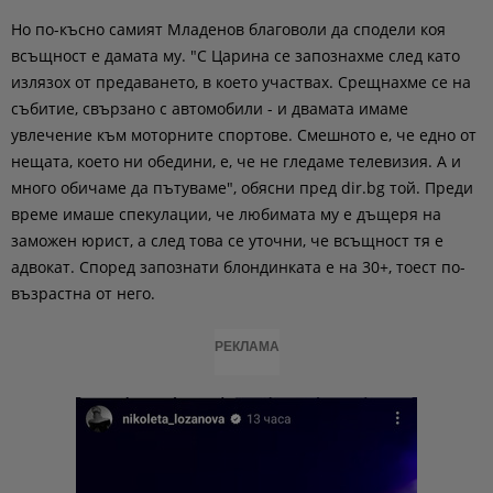
Но по-късно самият Младенов благоволи да сподели коя
всъщност е дамата му. "С Царина се запознахме след като
излязох от предаването, в което участвах. Срещнахме се на
събитие, свързано с автомобили - и двамата имаме
увлечение към моторните спортове. Смешното е, че едно от
нещата, което ни обедини, е, че не гледаме телевизия. А и
много обичаме да пътуваме", обясни пред dir.bg той. Преди
време имаше спекулации, че любимата му е дъщеря на
заможен юрист, а след това се уточни, че всъщност тя е
адвокат. Според запознати блондинката е на 30+, тоест по-
възрастна от него.
РЕКЛАМА