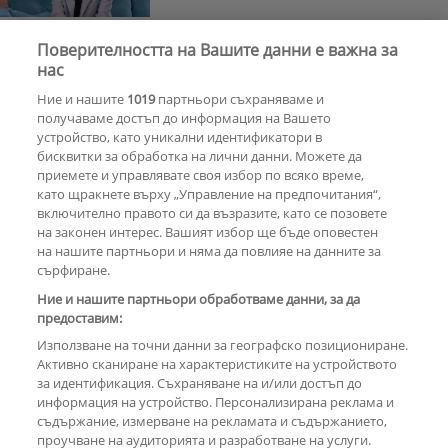
Поверителността на Вашите данни е важна за
Андреа се показа с руснак и заяви:
нас
Да, влюбена съм!
Ние и нашите
1019
партньори съхраняваме и
получаваме достъп до информация на Вашето
устройство, като уникални идентификатори в
бисквитки за обработка на лични данни. Можете да
РЕКЛАМА
приемете и управлявате своя избор по всяко време,
като щракнете върху „Управление на предпочитания“,
включително правото си да възразите, като се позовете
на законен интерес. Вашият избор ще бъде оповестен
КОМЕНТАРИ
на нашите партньори и няма да повлияе на данните за
сърфиране.
Ние и нашите партньори обработваме данни, за да
предоставим:
РЕКЛАМА
Използване на точни данни за географско позициониране.
Активно сканиране на характеристиките на устройството
за идентификация. Съхраняване на и/или достъп до
информация на устройство. Персонализирана реклама и
съдържание, измерване на рекламата и съдържанието,
проучване на аудиторията и разработване на услуги.