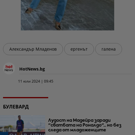
Александър Младенов
ергенът
галена
HotNews.bg
11 юли 2024 | 09:45
БУЛЕВАРД
Лудост на Мадейра заради
"сватбата на Роналдо"... но без
следа от младоженците