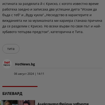
истината за раздялата й с Криско, с когото известно време
работеха заедно и записаха два успешни дуета "Искам да
бъда с теб“ и „Вуду кукла“.„Несходство в характерите и
вижданията ни за музикалната ми кариера станаха причина
да се разделим с Криско. Но всеки върви по своя път и най-
хубавото тепърва предстои", категорична е Тита.
тита
HotNews.bg
06 август 2024 | 14:11
БУЛЕВАРД
Александра Фейгин завъртя