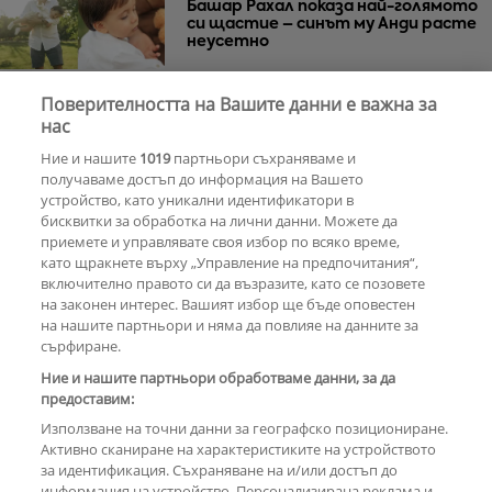
Башар Рахал показа най-голямото
си щастие – синът му Анди расте
неусетно
Поверителността на Вашите данни е важна за
Веселин Маринов не изключва
нас
телефона си на рождения ден
Ние и нашите
1019
партньори съхраняваме и
получаваме достъп до информация на Вашето
устройство, като уникални идентификатори в
бисквитки за обработка на лични данни. Можете да
РЕКЛАМА
приемете и управлявате своя избор по всяко време,
като щракнете върху „Управление на предпочитания“,
включително правото си да възразите, като се позовете
на законен интерес. Вашият избор ще бъде оповестен
КОМЕНТАРИ
на нашите партньори и няма да повлияе на данните за
сърфиране.
Ние и нашите партньори обработваме данни, за да
предоставим:
РЕКЛАМА
Използване на точни данни за географско позициониране.
Активно сканиране на характеристиките на устройството
за идентификация. Съхраняване на и/или достъп до
информация на устройство. Персонализирана реклама и