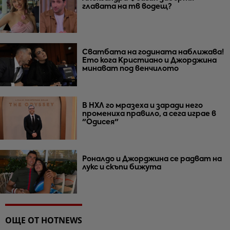
главата на тв водещ?
Сватбата на годината наближава!
Ето кога Кристиано и Джорджина
минават под венчилото
В НХЛ го мразеха и заради него
промениха правило, а сега играе в
"Одисея"
Роналдо и Джорджина се радват на
лукс и скъпи бижута
ОЩЕ ОТ HOTNEWS