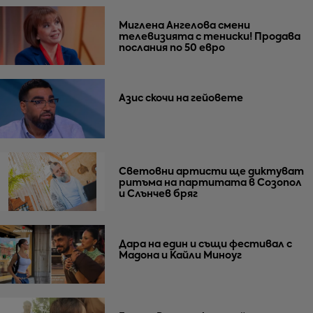
Миглена Ангелова смени
телевизията с тениски! Продава
послания по 50 евро
Азис скочи на гейовете
Световни артисти ще диктуват
ритъма на партитата в Созопол
и Слънчев бряг
Дара на един и същи фестивал с
Мадона и Кайли Миноуг