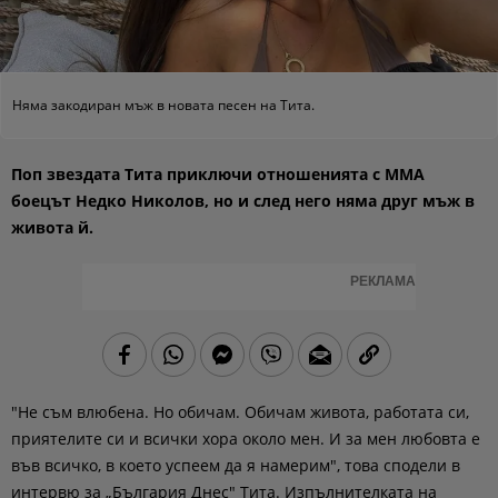
Няма закодиран мъж в новата песен на Тита.
Поп звездата Тита приключи отношенията с ММА
боецът Недко Николов, но и след него няма друг мъж в
живота й.
РЕКЛАМА
"Не съм влюбена. Но обичам. Обичам живота, работата си,
приятелите си и всички хора около мен. И за мен любовта е
във всичко, в което успеем да я намерим", това сподели в
интервю за „България Днес" Тита. Изпълнителката на