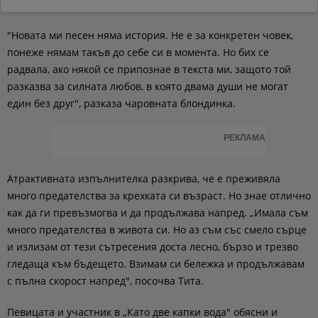
"Новата ми песен няма история. Не е за конкретен човек,
понеже нямам такъв до себе си в момента. Но бих се
радвала, ако някой се припознае в текста ми, защото той
разказва за силната любов, в която двама души не могат
един без друг", разказа чаровната блондинка.
РЕКЛАМА
Атрактивната изпълнителка разкрива, че е преживяла
много предателства за крехката си възраст. Но знае отлично
как да ги превъзмогва и да продължава напред. „Имала съм
много предателства в живота си. Но аз съм със смело сърце
и излизам от тези сътресения доста лесно, бързо и трезво
гледаща към бъдещето. Взимам си бележка и продължавам
с пълна скорост напред", посочва Тита.
Певицата и участник в „Като две капки вода" обясни и