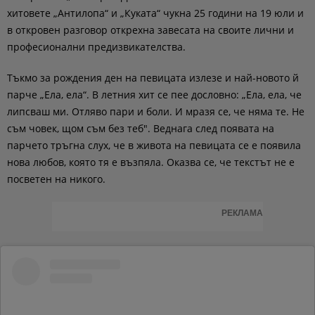
хитовете „Антилопа“ и „Куката“ чукна 25 години на 19 юли и
в откровен разговор открехна завесата на своите лични и
професионални предизвикателства.
Тъкмо за рождения ден на певицата излезе и най-новото й
парче „Ела, ела“. В летния хит се пее дословно: „Ела, ела, че
липсваш ми. Отляво пари и боли. И мразя се, че няма те. Не
съм човек, щом съм без теб". Веднага след появата на
парчето тръгна слух, че в живота на певицата се е появила
нова любов, която тя е възпяла. Оказва се, че текстът не е
посветен на никого.
РЕКЛАМА