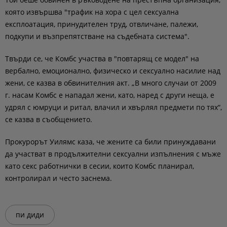
която извършва "трафик на хора с цел сексуална
експлоатация, принудителен труд, отвличане, палежи,
подкупи и възпрепятстване на съдебната система".
Твърди се, че Комбс участва в "повтарящ се модел" на
вербално, емоционално, физическо и сексуално насилие над
жени, се казва в обвинителния акт. „В много случаи от 2009
г. насам Комбс е нападал жени, като, наред с други неща, е
удрял с юмруци и ритал, влачил и хвърлял предмети по тях“,
се казва в съобщението.
Прокурорът Уилямс каза, че жените са били принуждавани
да участват в продължителни сексуални изпълнения с мъже
като секс работнички в сесии, които Комбс планирал,
контролирал и често заснема.
пи диди