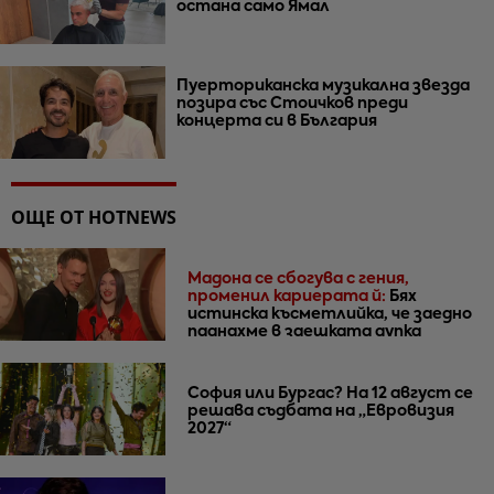
остана само Ямал
Пуерториканска музикална звезда
позира със Стоичков преди
концерта си в България
ОЩЕ ОТ HOTNEWS
Мадона се сбогува с гения,
променил кариерата й:
Бях
истинска късметлийка, че заедно
паднахме в заешката дупка
София или Бургас? На 12 август се
решава съдбата на „Евровизия
2027“