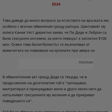
2024
Това доведе до много въпроси за естеството на връзката им,
особено с всички обвинения срещу рапъра. Шантавият му
колега Кание Уест директно заяви, че Пи Диди и ЛеБрон са
били сексуално интимни, за което певецът е заплатил $100
млн. Освен това баскетболистът се възползвал от
момичетата на повикване на купоните при авера си.
РЕКЛАМА
В обвинителния акт срещу Диди се твърди, че в
продължение на десетилетия той е "заплашвал,
малтретирал и принуждавал жени и други около него да
изпълняват сексуалните му желания и да прикриват
поведението си".
Той беше обвинен в ръководене на престъпна организация,