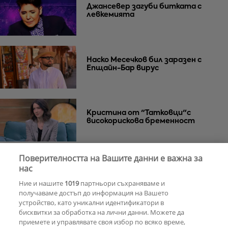
Джансевер загуби битката с
левкемията
Наско Месечков бил заразен с
Епщайн-Бар вирус
Кристина от "Татковци"с
високорискова бременност
Поверителността на Вашите данни е важна за
Андреа се показа с руснак и заяви:
нас
Да, влюбена съм!
Ние и нашите
1019
партньори съхраняваме и
получаваме достъп до информация на Вашето
устройство, като уникални идентификатори в
бисквитки за обработка на лични данни. Можете да
РЕКЛАМА
приемете и управлявате своя избор по всяко време,