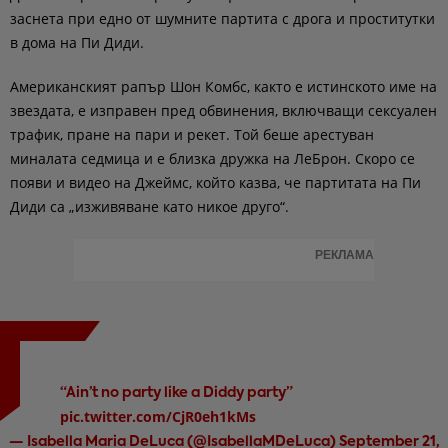
заснета при едно от шумните партита с дрога и проститутки
в дома на Пи Диди.
Американският рапър Шон Комбс, както е истинското име на
звездата, е изправен пред обвинения, включващи сексуален
трафик, пране на пари и рекет. Той беше арестуван
миналата седмица и е близка дружка на ЛеБрон. Скоро се
появи и видео на Джеймс, който казва, че партитата на Пи
Диди са „изживяване като никое друго“.
РЕКЛАМА
“Ain’t no party like a Diddy party”
pic.twitter.com/CjR0eh1kMs
— Isabella Maria DeLuca (@IsabellaMDeLuca)
September 21,