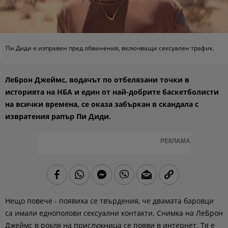
Пи Диди е изправен пред обвинения, включващи сексуален трафик.
ЛеБрон Джеймс, водачът по отбелязани точки в
историята на НБА и един от най-добрите баскетболисти
на всички времена, се оказа забъркан в скандала с
извратения рапър Пи Диди.
РЕКЛАМА
Нещо повече - появиха се твърдения, че двамата баровци
са имали еднополови сексуални контакти. Снимка на ЛеБрон
Джеймс в рокля на прислужница се появи в интернет. Тя е