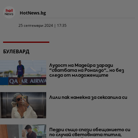
HotNews.bg
25 септември 2024 | 17:35
БУЛЕВАРД
Лудост на Мадейра заради
"сватбата на Роналдо"... но без
следа от младоженците
Лили пак намекна за сексапила си
Педри също спази обещанието си
по случай световната титла,