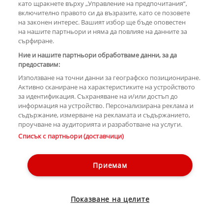
като щракнете върху „Управление на предпочитания“,
включително правото си да възразите, като се позовете
на законен интерес. Вашият избор ще бъде оповестен
КОМЕНТАРИ
на нашите партньори и няма да повлияе на данните за
сърфиране.
Ние и нашите партньори обработваме данни, за да
предоставим:
РЕКЛАМА
Използване на точни данни за географско позициониране.
Активно сканиране на характеристиките на устройството
за идентификация. Съхраняване на и/или достъп до
информация на устройство. Персонализирана реклама и
съдържание, измерване на рекламата и съдържанието,
проучване на аудиторията и разработване на услуги.
Copyright © 2007-2026 Hotnews.bg. Всички права запазени.
Списък с партньори (доставчици)
Този уебсайт е собственост на Sportal Media Group
Контакти
За рекламa
Общи условия
Етични правила на НСС
Приемам
Управление на предпочитания
Лични данни
Показване на целите