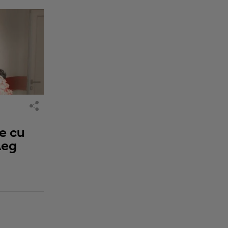
е си
лед