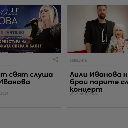
ЗВЕЗДИТЕ
ят свят слуша
Лили Иванова н
Иванова
брои парите с
концерт
 2024
21 октомври 2024