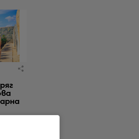
бряг
ова
нарна