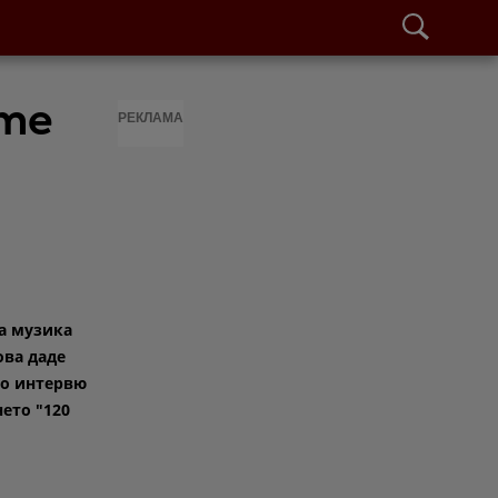
ите
РЕКЛАМА
а музика
ва даде
но интервю
нето "120