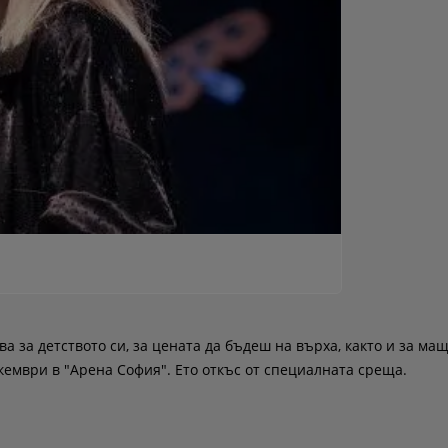
а за детството си, за цената да бъдеш на върха, както и за ма
екември в "Арена София". Ето откъс от специалната среща.