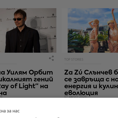
TOP STORIES
на Уилям Орбит
Za Zú Слънчев 
икалният гений
се завръща с н
ay of Light“ на
енергия и кули
на
еволюция
26
07 август 2026
на за нас