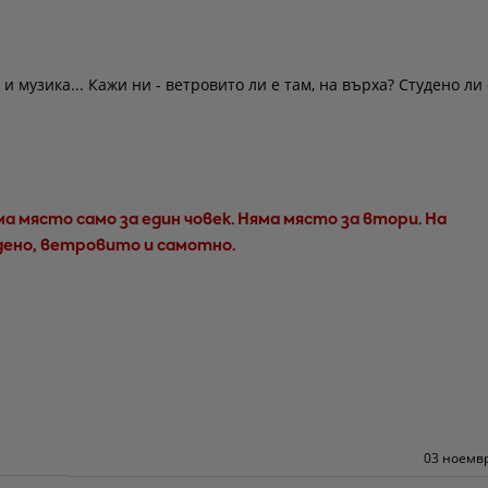
и музика... Кажи ни - ветровито ли е там, на върха? Студено ли 
ма място само за един човек. Няма място за втори. На
дено, ветровито и самотно.
03 ноемвр