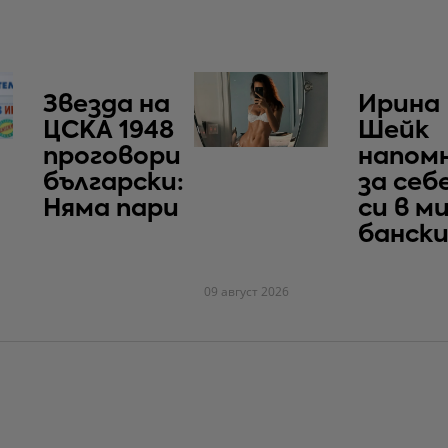
Звезда на
Ирина
ЦСКА 1948
Шейк
проговори
напом
български:
за себ
Няма пари
си в м
банск
09 август 2026