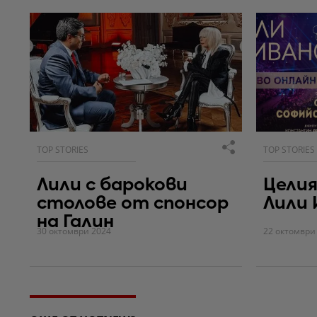
TOP STORIES
TOP STORIES
Лили с барокови
Цели
столове от спонсор
Лили 
на Галин
30 октомври 2024
22 октомври