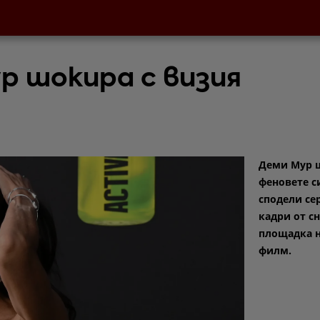
р шокира с визия
Деми Мур 
феновете си
сподели се
кадри от с
площадка н
филм.