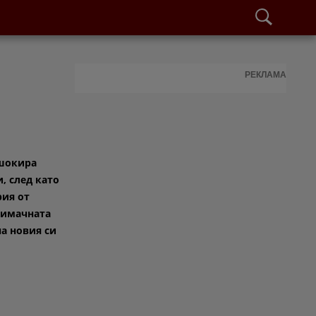
РЕКЛАМА
шокира
, след като
рия от
нимачната
а новия си