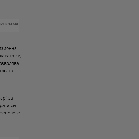
РЕКЛАМА
визионна
лавата си,
позволява
рисата
ар“ за
рата си
 феновете