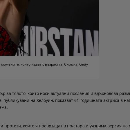
промените, които идват с възрастта. Снимка: Getty
ър за тялото, който носи актуални послания и вдъхновява разм
е, публикувани на Хелоуин, показват 61-годишната актриса в н
ема.
и протези, които я превръщат в по-стара и уязвима версия на с