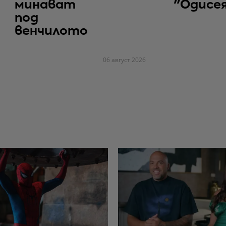
минават
"Одисе
под
венчилото
06 август 2026