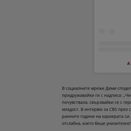
A
В социалните мрежи Деми сподели
придружавайки ги с надписа: „Чес
почувствала, свързвайки се с ге
младост. В интервю за CBS през 
ранните години на кариерата си.
отслабна, което беше унизително