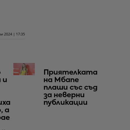
и 2024 | 17:35
о
Приятелката
 и
на Мбапе
плаши със съд
за неверни
иха
публикации
, а
рае