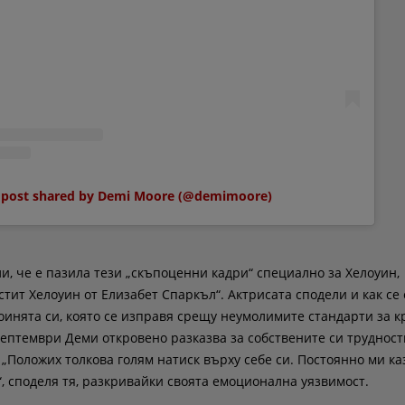
 post shared by Demi Moore (@demimoore)
, че е пазила тези „скъпоценни кадри“ специално за Хелоуин,
тит Хелоуин от Елизабет Спаркъл“. Актрисата сподели и как се 
роинята си, която се изправя срещу неумолимите стандарти за к
септември Деми откровено разказва за собствените си трудност
 „Положих толкова голям натиск върху себе си. Постоянно ми ка
“, споделя тя, разкривайки своята емоционална уязвимост.