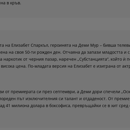
яна в кръв.
та на Елизабет Спаркъл, героинята на Деми Мур – бивша теле
нена на своя 50-ти рожден ден. Отчаяна да запази младостта и с
а наркотик от черния пазар, наречен „Субстанцията“, който ѝ 
 висока цена. По-младата версия на Елизабет е изиграна от акт
и от премиерата си през септември, а Деми дори спечели „Оск
пореден път изключителния си талант и отдаденост. От премие
над 41 милиона долара в боксофиса, превръщайки се в хит сред