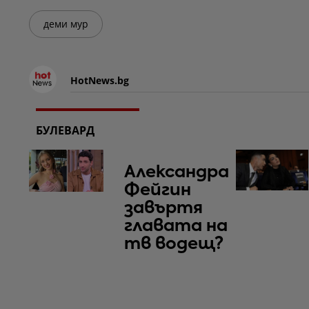
деми мур
HotNews.bg
БУЛЕВАРД
Александра
Фейгин
завъртя
главата на
тв водещ?