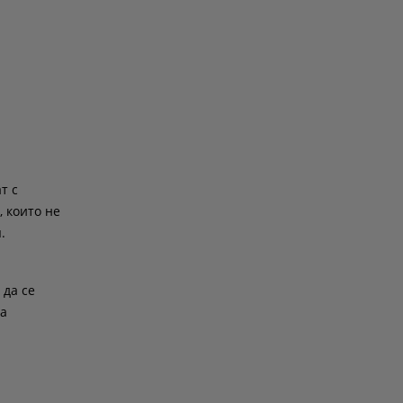
т с
, които не
.
 да се
ва