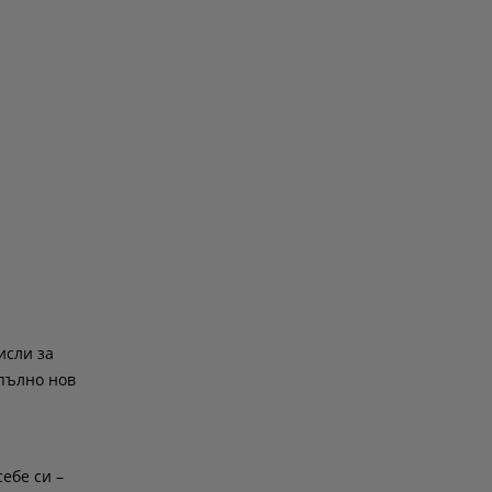
исли за
апълно нов
ебе си –