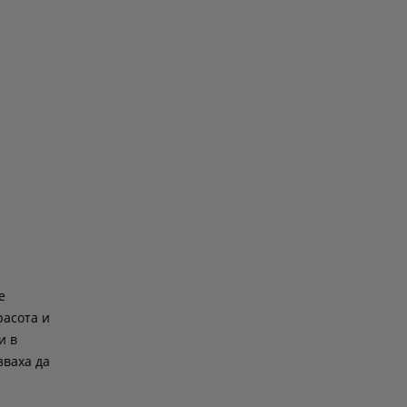
е
расота и
и в
зваха да