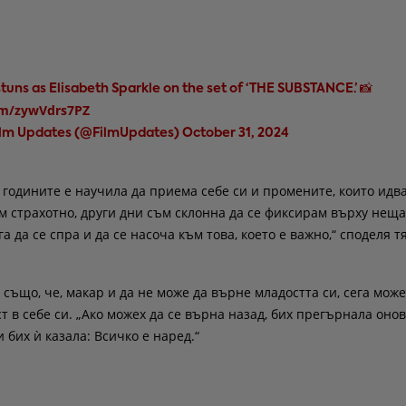
uns as Elisabeth Sparkle on the set of ‘THE SUBSTANCE.’ 📸
com/zywVdrs7PZ
ilm Updates (@FilmUpdates)
October 31, 2024
 годините е научила да приема себе си и промените, които идва
м страхотно, други дни съм склонна да се фиксирам върху неща
га да се спра и да се насоча към това, което е важно,“ споделя тя
също, че, макар и да не може да върне младостта си, сега може
т в себе си. „Ако можех да се върна назад, бих прегърнала оно
 бих ѝ казала: Всичко е наред.“