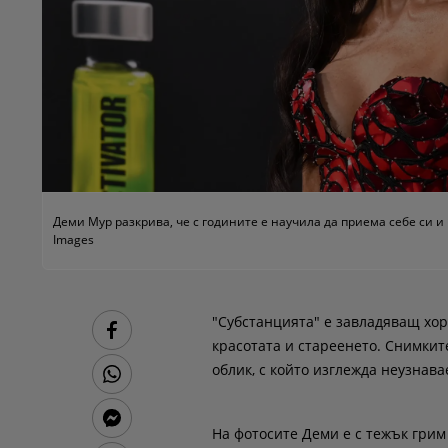
Деми Мур разкрива, че с годините е научила да приема себе си и 
Images
"Субстанцията" е завладяващ хор
красотата и стареенето. Снимкит
облик, с който изглежда неузнава
На фотосите Деми е с тежък грим 