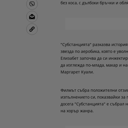
без коса, с дълбоки бръчки и обл
"Субстанцията" разказва история
звезда по аеробика, която е увол
Елизабет започва да си инжектир
да изглежда по-млада, макар и на
Маргарет Куали.
Филмът събра положителни отзив
изпълнението си, показвайки за 
досега "Субстанцията" е събрал 
на хорър жанра.