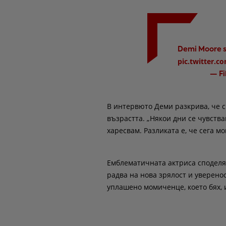
Demi Moore st
pic.twitter.
— F
В интервюто Деми разкрива, че с
възрастта. „Някои дни се чувства
харесвам. Разликата е, че сега мо
Емблематичната актриса споделя 
радва на нова зрялост и уверенос
уплашено момиченце, което бях, и