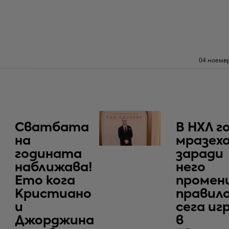
04 ноемвр
Сватбата
В НХЛ г
на
мразеха
годината
заради
наближава!
него
Ето кога
промен
Кристиано
правило
и
сега иг
Джорджина
в