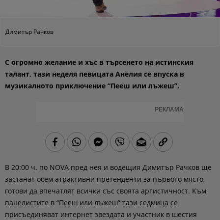
Димитър Рачков
С огромно желание и хъс в търсенето на истинския
талант, тази неделя певицата Анелия се впуска в
музикалното приключение “Пееш или лъжеш”.
РЕКЛАМА
В 20:00 ч. по NOVA пред нея и водещия Димитър Рачков ще
застанат осем атрактивни претенденти за първото място,
готови да впечатлят всички със своята артистичност. Към
панелистите в “Пееш или лъжеш” тази седмица се
присъединяват интернет звездата и участник в шестия