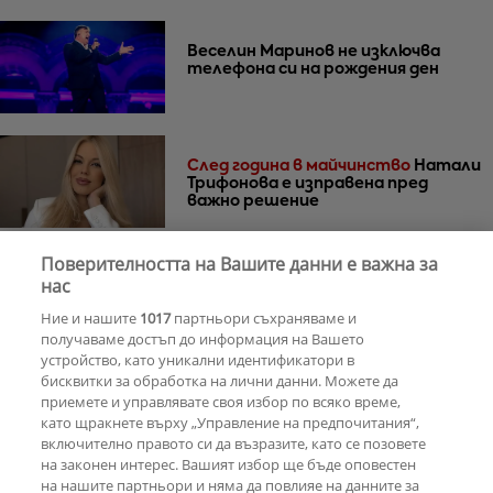
Веселин Маринов не изключва
телефона си на рождения ден
След година в майчинство
Натали
Трифонова е изправена пред
важно решение
Поверителността на Вашите данни е важна за
30 години по-късно
Мадона и Кайли
нас
Миноуг - от съпернички до
Ние и нашите
1017
партньори съхраняваме и
приятелки
получаваме достъп до информация на Вашето
устройство, като уникални идентификатори в
бисквитки за обработка на лични данни. Можете да
РЕКЛАМА
приемете и управлявате своя избор по всяко време,
като щракнете върху „Управление на предпочитания“,
включително правото си да възразите, като се позовете
на законен интерес. Вашият избор ще бъде оповестен
КОМЕНТАРИ
на нашите партньори и няма да повлияе на данните за