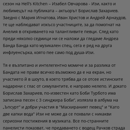
сезон на Hell’s Kitchen – Изабел Овчарова - Изи, както и
любимецът на публиката – актьорът Борислав Захариев.
Заедно с Мария Игнатова, Иван Христов и Андрей Арнаудов,
те ще наблюдават изкъсо участниците, за да помогнат на
Анелия в откриването на талантливите певци. След като
преди няколко седмици ни се наложи да гледаме Андреа
Банда Банда като музикален спец, сега е ред на друга
инфлуенсърка, която пее само под душа-Изи.
Тя е възпитано и интелегентно момиче и за разлика от
Бандата не прави всичко възможно да е на екран, но
участието й в шоуто, в което трябва да се отсее истинските
надарени с глас от симулантите, е направо нелепо. И докато
Борислав Захариев, по-известен като Боби Турбото има
записана песен с 3 синджира Боби“, излязла в албума на
„Ъпсурт“ и добри участия в "Маскираният певец" и "Като
две капки вода" Изи не може да се похвали с никакви
сериозни постижения в музиката. Все по-странните
панелисти показват, че предаването с водещ Рачков страда