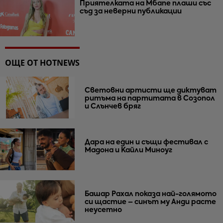
Приятелката на Мбапе плаши със
съд за неверни публикации
ОЩЕ ОТ HOTNEWS
Световни артисти ще диктуват
ритъма на партитата в Созопол
и Слънчев бряг
Дара на един и същи фестивал с
Мадона и Кайли Миноуг
Башар Рахал показа най-голямото
си щастие – синът му Анди расте
неусетно