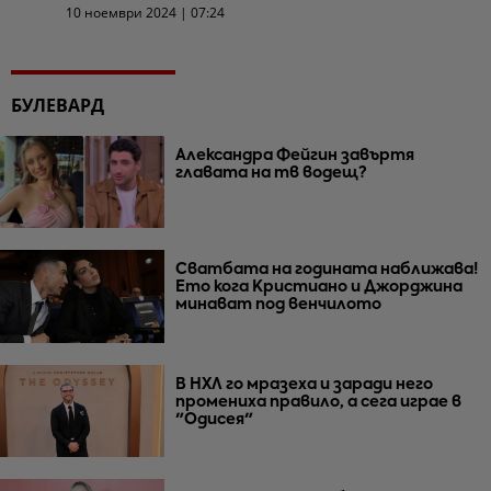
10 ноември 2024 | 07:24
БУЛЕВАРД
Александра Фейгин завъртя
главата на тв водещ?
Сватбата на годината наближава!
Ето кога Кристиано и Джорджина
минават под венчилото
В НХЛ го мразеха и заради него
промениха правило, а сега играе в
"Одисея"