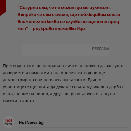
“Сигурна съм, че не могат да ме излъжат.
Въпреки че съм с очила, ще наблюдавам много
внимателно какво се случва на сцената пред
мен” – разкрива с усмивка Изи.
РЕКЛАМА
Претендентите ще направят всичко възможно да заслужат
доверието и симпатиите на Анелия, като дори ще
демонстрират свои неочаквани таланти. Един от
участниците ще опита да докаже своята музикална дарба с
изпълнение на пиано, а друг ще развълнува с танц на
високи токчета.
HotNews.bg