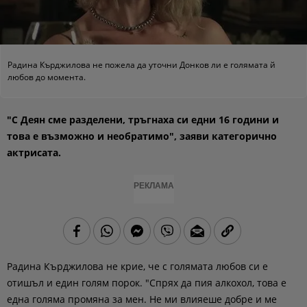
Радина Кърджилова не пожела да уточни Донков ли е голямата й
любов до момента.
"С Деян сме разделени, тръгнаха си едни 16 години и
това е възможно и необратимо", заяви категорично
актрисата.
РЕКЛАМА
Радина Кърджилова не крие, че с голямата любов си е
отишъл и един голям порок. "Спрях да пия алкохол, това е
една голяма промяна за мен. Не ми влияеше добре и ме