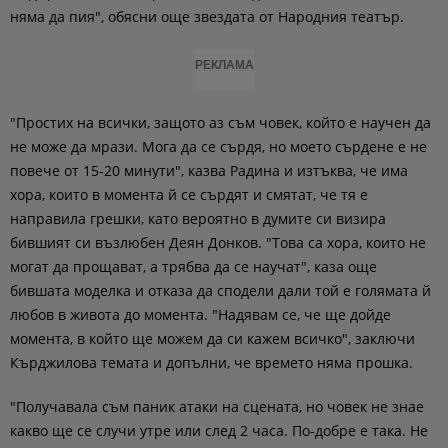
няма да пия", обясни още звездата от Народния театър.
РЕКЛАМА
"Простих на всички, защото аз съм човек, който е научен да
не може да мрази. Мога да се сърдя, но моето сърдене е не
повече от 15-20 минути", казва Радина и изтъква, че има
хора, които в момента й се сърдят и смятат, че тя е
направила грешки, като вероятно в думите си визира
бившият си възлюбен Деян Донков. "Това са хора, които не
могат да прощават, а трябва да се научат", каза още
бившата моделка и отказа да сподели дали той е голямата й
любов в живота до момента. "Надявам се, че ще дойде
момента, в който ще можем да си кажем всичко", заключи
Кърджилова темата и допълни, че времето няма прошка.
"Получавала съм паник атаки на сцената, но човек не знае
какво ще се случи утре или след 2 часа. По-добре е така. Не