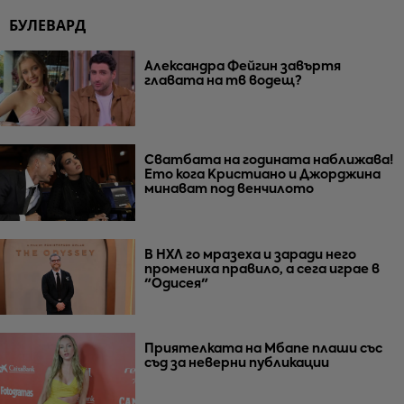
БУЛЕВАРД
Александра Фейгин завъртя
главата на тв водещ?
Сватбата на годината наближава!
Ето кога Кристиано и Джорджина
минават под венчилото
В НХЛ го мразеха и заради него
промениха правило, а сега играе в
"Одисея"
Приятелката на Мбапе плаши със
съд за неверни публикации