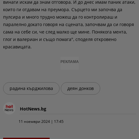
винаги искам да знам отговора. И до днес имам паник атаки,
които ги отдавам на преумора. Сърцето ми започва да
пулсира и много трудно можеш да го контролираш и
паралелно докато говоря на сцената, започвам да си говоря
сама на себе си, че след малко ще мине. Понякога мента,
глог и валериан и също помага", споделя откровено
красавицата.
РЕКЛАМА
радина кърджилова
деян донков
HotNews.bg
11 ноември 2024 | 17:45