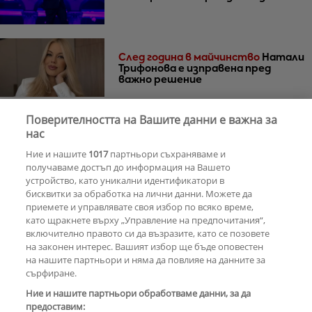
След година в майчинство
Натали
Трифонова е изправена пред
важно решение
Поверителността на Вашите данни е важна за
30 години по-късно
Мадона и Кайли
нас
Миноуг - от съпернички до
Ние и нашите
1017
партньори съхраняваме и
приятелки
получаваме достъп до информация на Вашето
устройство, като уникални идентификатори в
бисквитки за обработка на лични данни. Можете да
РЕКЛАМА
приемете и управлявате своя избор по всяко време,
като щракнете върху „Управление на предпочитания“,
включително правото си да възразите, като се позовете
на законен интерес. Вашият избор ще бъде оповестен
КОМЕНТАРИ
на нашите партньори и няма да повлияе на данните за
сърфиране.
Ние и нашите партньори обработваме данни, за да
предоставим:
РЕКЛАМА