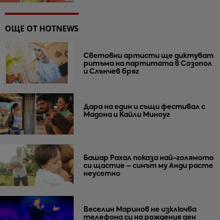
ОЩЕ ОТ HOTNEWS
Световни артисти ще диктуват
ритъма на партитата в Созопол
и Слънчев бряг
Дара на един и същи фестивал с
Мадона и Кайли Миноуг
Башар Рахал показа най-голямото
си щастие – синът му Анди расте
неусетно
Веселин Маринов не изключва
телефона си на рождения ден