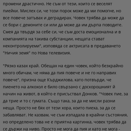
промени драстично. Не съм от тези, които се веселят
пиейки. Мислех си, че този порок може да ми помогне, но
все повече затъвах и деградирах. Човек трябва да може да
се бори с демоните си или да може да им дърпа поводите.
Смея да твърдя за себе си, че съм доста емоционална и в
компанията на такива субстанции, нещата стават
неконтролируеми", изповяда се актрисата в предаването
"Ничия земя" по Нова телевизия.
"Рязко казах край. Обещах на един човек, който безкрайно
много обичам, че няма да пия повече и не го направих
повече", призна още Кърджилова, като потвърди, че
пиенето на алкохол е било свързано с доскорошният й
начин на живот, в който е присъствал Донков. "Човек пие, за
да трие и то с гумата. Също така, за да не мисли разни
неща. Просто не бях от тези хора, които пиеха, за да се
забавляват. Не казвам, че съм изпадала в крайни състояния,
но определено това не е приятна картинка, човек трябва да
се държи на ниво. Просто не мога да пия и като не мога -