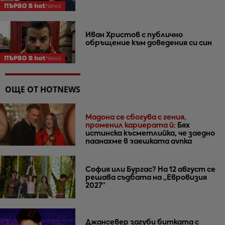
Иван Христов с публично
обръщение към доведения си син
ОЩЕ ОТ HOTNEWS
Мадона се сбогува с гения,
променил кариерата й:
Бях
истинска късметлийка, че заедно
паднахме в заешката дупка
София или Бургас? На 12 август се
решава съдбата на „Евровизия
2027“
Джансевер загуби битката с