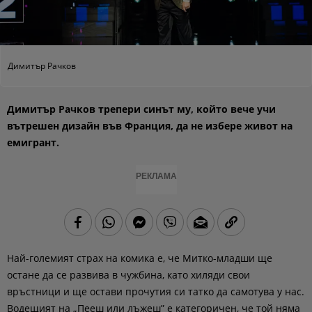
Димитър Рачков
Димитър Рачков трепери синът му, който вече учи
вътрешен дизайн във Франция, да не избере живот на
емигрант.
РЕКЛАМА
Най-големият страх на комика е, че Митко-младши ще
остане да се развива в чужбина, като хиляди свои
връстници и ще остави прочутия си татко да самотува у нас.
Водещият на „Пееш или лъжеш” е категоричен, че той няма