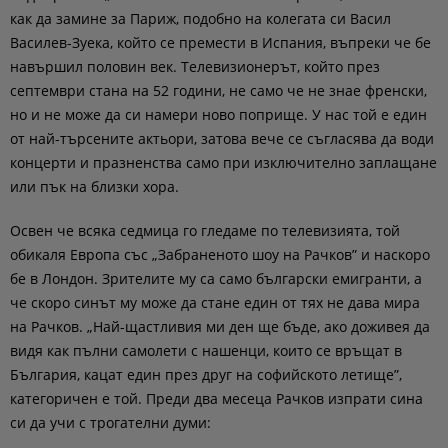
как да замине за Париж, подобно на колегата си Васил
Василев-Зуека, който се премести в Испания, въпреки че бе
навършил половин век. Телевизионерът, който през
септември стана на 52 години, не само че не знае френски,
но и не може да си намери ново поприще. У нас той е един
от най-търсените актьори, затова вече се съгласява да води
концерти и празненства само при изключително заплащане
или пък на близки хора.
Освен че всяка седмица го гледаме по телевизията, той
обикаля Европа със „Забраненото шоу на Рачков” и наскоро
бе в Лондон. Зрителите му са само български емигранти, а
че скоро синът му може да стане един от тях не дава мира
на Рачков. „Най-щастливия ми ден ще бъде, ако доживея да
видя как пълни самолети с нашенци, които се връщат в
България, кацат един през друг на софийското летище”,
категоричен е той. Преди два месеца Рачков изпрати сина
си да учи с трогателни думи: