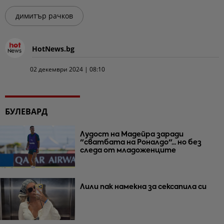
димитър рачков
HotNews.bg
02 декември 2024 | 08:10
БУЛЕВАРД
Лудост на Мадейра заради
"сватбата на Роналдо"... но без
следа от младоженците
Лили пак намекна за сексапила си