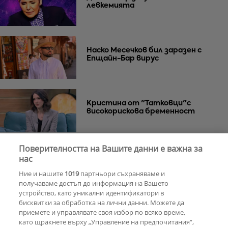
левкемията
Наско Месечков бил заразен с
Епщайн-Бар вирус
Кристина от "Татковци"с
високорискова бременност
Поверителността на Вашите данни е важна за
Андреа се показа с руснак и заяви:
нас
Да, влюбена съм!
Ние и нашите
1019
партньори съхраняваме и
получаваме достъп до информация на Вашето
устройство, като уникални идентификатори в
бисквитки за обработка на лични данни. Можете да
РЕКЛАМА
приемете и управлявате своя избор по всяко време,
като щракнете върху „Управление на предпочитания“,