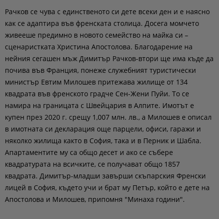
Рачков се чува с единственото си дете всеки ден и е наясно
как се адаптира във френската столица. Досега момчето
живееше предимно в новото семейство на майка си –
сценаристката Христина Апостолова. Благодарение на
нейния сегашен мъж Димитър Рачков-втори ще има къде да
почива във Франция, понеже служебният туристически
министър Евтим Милошев притежава жилище от 134
квадрата във френското градче Сен-Жени Пуйи. То се
намира на границата с Швейцария в Алпите. Имотът е
купен през 2020 г. срещу 1,007 млн. лв., а Милошев е описал
в имотната си декларация още парцели, офиси, гаражи и
няколко жилища както в София, така и в Перник и Шабла.
Апартаментите му са общо десет и ако се събере
квадратурата на всичките, се получават общо 1857
квадрата. Димитър-младши завърши скъпарския Френски
лицей в София, където учи и брат му Петър, който е дете на
Апостолова и Милошев, припомня "Минаха години".