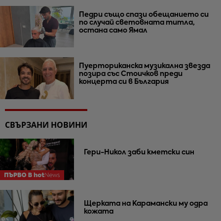
Педри също спази обещанието си
по случай световната титла,
остана само Ямал
Пуерториканска музикална звезда
позира със Стоичков преди
концерта си в България
СВЪРЗАНИ НОВИНИ
Гери-Никол заби кметски син
Щерката на Карамански му одра
кожата