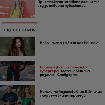
Приятелката на Мбапе плаши със
съд за неверни публикации
ОЩЕ ОТ HOTNEWS
Ново начало за Лана Дел Рей по 2
Повече чувства, по-малко
супергерой
Marvel обещава
различен Спайдърмен
Николета Лозанова бяга в Италия
след семейната трагедия