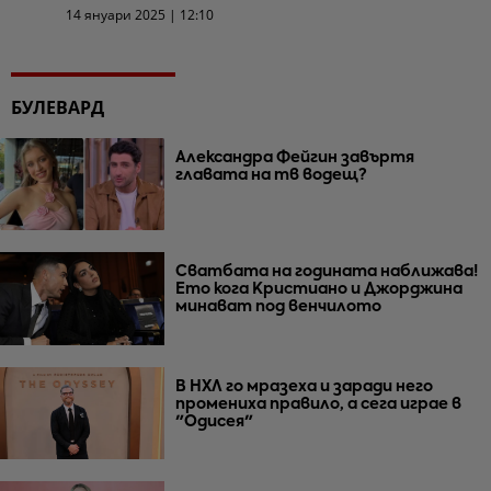
14 януари 2025 | 12:10
БУЛЕВАРД
Александра Фейгин завъртя
главата на тв водещ?
Сватбата на годината наближава!
Ето кога Кристиано и Джорджина
минават под венчилото
В НХЛ го мразеха и заради него
промениха правило, а сега играе в
"Одисея"