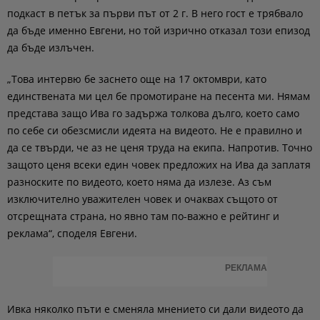
подкаст в петък за първи път от 2 г. В него гост е трябвало
да бъде именно Евгени, но той изрично отказал този епизод
да бъде излъчен.
„Това интервю бе заснето още на 17 октомври, като
единствената ми цел бе промотиране на песента ми. Нямам
представа защо Ива го задържа толкова дълго, което само
по себе си обезсмисли идеята на видеото. Не е правилно и
да се твърди, че аз не ценя труда на екипа. Напротив. Точно
защото ценя всеки един човек предложих на Ива да заплатя
разноските по видеото, което няма да излезе. Аз съм
изключително уважителен човек и очаквах същото от
отсрещната страна, но явно там по-важно е рейтинг и
реклама“, споделя Евгени.
РЕКЛАМА
Ивка няколко пъти е сменяла мнението си дали видеото да