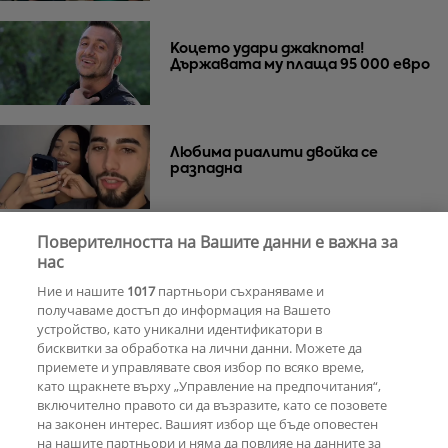
Коцето удари джакпота!
Държавата му плаща 95 000 евро
Любима риалити двойка се
разпадна
Поверителността на Вашите данни е важна за
Тишина преди бурята
Защо Саня
нас
Армутлиева продължава да мълчи
Ние и нашите
1017
партньори съхраняваме и
за раздялата с Дара?
получаваме достъп до информация на Вашето
устройство, като уникални идентификатори в
бисквитки за обработка на лични данни. Можете да
РЕКЛАМА
приемете и управлявате своя избор по всяко време,
като щракнете върху „Управление на предпочитания“,
включително правото си да възразите, като се позовете
на законен интерес. Вашият избор ще бъде оповестен
КОМЕНТАРИ
на нашите партньори и няма да повлияе на данните за