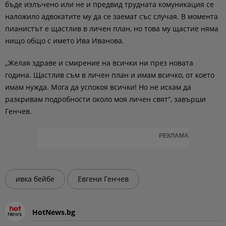
бъде излъчено или не и предвид трудната комуникация се
наложило адвокатите му да се заемат със случая. В момента
пианистът е щастлив в личен план, но това му щастие няма
нищо общо с името Ива Иванова.
„Желая здраве и смирение на всички ни през новата
година. Щастлив съм в личен план и имам всичко, от което
имам нужда. Мога да успокоя всички! Но не искам да
разкривам подробности около моя личен свят“, завърши
Генчев.
РЕКЛАМА
ивка бейбе
Евгени Генчев
HotNews.bg