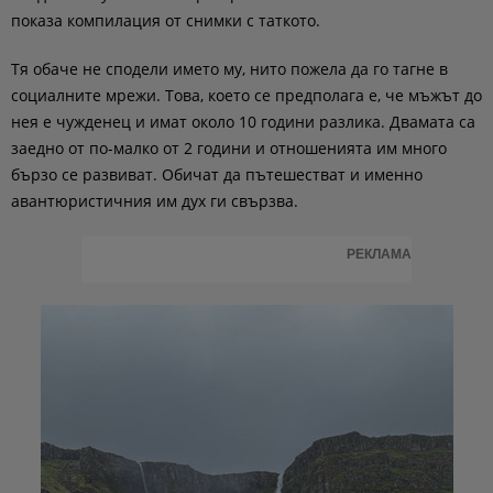
показа компилация от снимки с таткото.
Тя обаче не сподели името му, нито пожела да го тагне в
социалните мрежи. Това, което се предполага е, че мъжът до
нея е чужденец и имат около 10 години разлика. Двамата са
заедно от по-малко от 2 години и отношенията им много
бързо се развиват. Обичат да пътешестват и именно
авантюристичния им дух ги свързва.
РЕКЛАМА