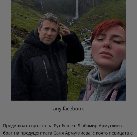
any facebook
Предишната връзка на Рут беше с Любомир Армутлиев –
брат на продуцентката Саня Армутлиева, с която певицата е