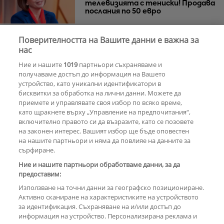
телевизията с тениски! Продава
послания по 50 евро
Поверителността на Вашите данни е важна за
Азис скочи на гейовете
нас
Ние и нашите
1019
партньори съхраняваме и
получаваме достъп до информация на Вашето
устройство, като уникални идентификатори в
бисквитки за обработка на лични данни. Можете да
РЕКЛАМА
приемете и управлявате своя избор по всяко време,
като щракнете върху „Управление на предпочитания“,
включително правото си да възразите, като се позовете
на законен интерес. Вашият избор ще бъде оповестен
КОМЕНТАРИ
на нашите партньори и няма да повлияе на данните за
сърфиране.
Ние и нашите партньори обработваме данни, за да
предоставим:
РЕКЛАМА
Използване на точни данни за географско позициониране.
Активно сканиране на характеристиките на устройството
за идентификация. Съхраняване на и/или достъп до
информация на устройство. Персонализирана реклама и