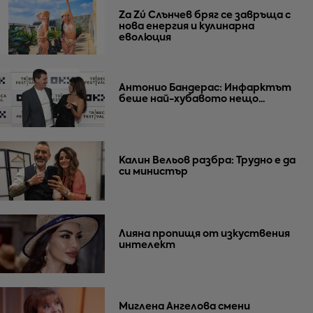
Za Zú Слънчев бряг се завръща с
нова енергия и кулинарна
еволюция
Антонио Бандерас: Инфарктът
беше най-хубавото нещо...
Калин Вельов разбра: Трудно е да
си министър
Лияна пропищя от изкуствения
интелект
Миглена Ангелова смени