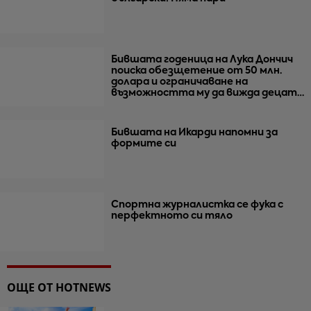
Бившата годеница на Лука Дончич
поиска обезщетение от 50 млн.
долара и ограничаване на
възможността му да вижда децата
им
Бившата на Икарди напомни за
формите си
Спортна журналистка се фука с
перфектното си тяло
ОЩЕ ОТ HOTNEWS