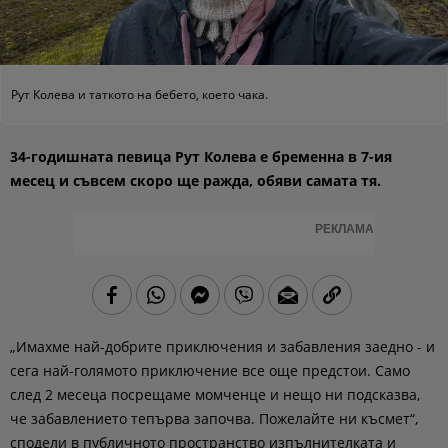
Рут Колева и таткото на бебето, което чака.
34-годишната певица Рут Колева е бременна в 7-ия
месец и съвсем скоро ще ражда, обяви самата тя.
РЕКЛАМА
„Имахме най-добрите приключения и забавления заедно - и
сега най-голямото приключение все още предстои. Само
след 2 месеца посрещаме момченце и нещо ни подсказва,
че забавлението тепърва започва. Пожелайте ни късмет“,
сподели в публичното пространство изпълнителката и