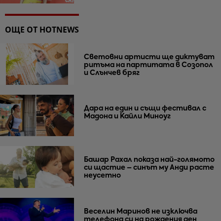
ОЩЕ ОТ HOTNEWS
Световни артисти ще диктуват
ритъма на партитата в Созопол
и Слънчев бряг
Дара на един и същи фестивал с
Мадона и Кайли Миноуг
Башар Рахал показа най-голямото
си щастие – синът му Анди расте
неусетно
Веселин Маринов не изключва
телефона си на рождения ден