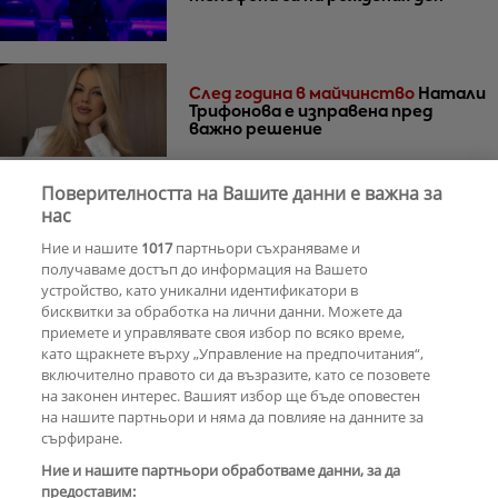
След година в майчинство
Натали
Трифонова е изправена пред
важно решение
Поверителността на Вашите данни е важна за
30 години по-късно
Мадона и Кайли
нас
Миноуг - от съпернички до
Ние и нашите
1017
партньори съхраняваме и
приятелки
получаваме достъп до информация на Вашето
устройство, като уникални идентификатори в
бисквитки за обработка на лични данни. Можете да
РЕКЛАМА
приемете и управлявате своя избор по всяко време,
като щракнете върху „Управление на предпочитания“,
включително правото си да възразите, като се позовете
на законен интерес. Вашият избор ще бъде оповестен
КОМЕНТАРИ
на нашите партньори и няма да повлияе на данните за
сърфиране.
Ние и нашите партньори обработваме данни, за да
предоставим:
РЕКЛАМА