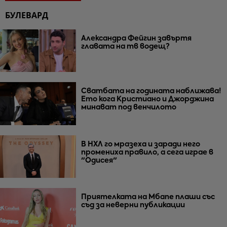
БУЛЕВАРД
Александра Фейгин завъртя
главата на тв водещ?
Сватбата на годината наближава!
Ето кога Кристиано и Джорджина
минават под венчилото
В НХЛ го мразеха и заради него
промениха правило, а сега играе в
"Одисея"
Приятелката на Мбапе плаши със
съд за неверни публикации