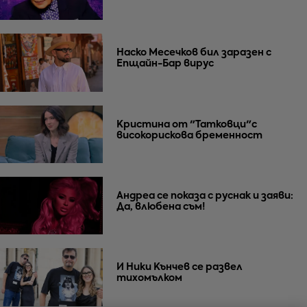
Наско Месечков бил заразен с
Епщайн-Бар вирус
Кристина от "Татковци"с
високорискова бременност
Андреа се показа с руснак и заяви:
Да, влюбена съм!
И Ники Кънчев се развел
тихомълком