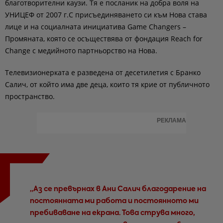
благотворителни каузи. Тя е посланик на добра воля на
УНИЦЕФ от 2007 г.С присъединяването си към Нова става
лице и на социалната инициатива Game Changers –
Промяната, която се осъществява от фондация Reach for
Changе с медийното партньорство на Нова.
Телевизионерката е разведена от десетилетия с Бранко
Салич, от който има две деца, които тя крие от публичното
пространство.
РЕКЛАМА
„Аз се превърнах в Ани Салич благодарение на
постоянната ми работа и постоянното ми
пребиваване на екрана. Това струва много,