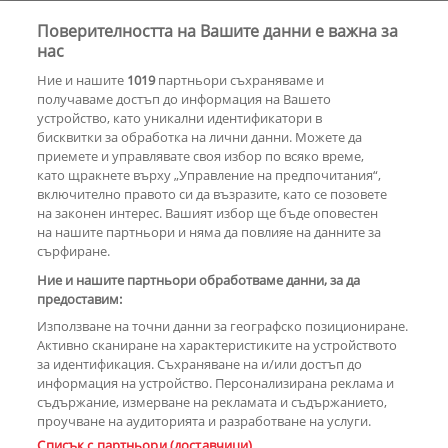
Поверителността на Вашите данни е важна за
Почина Уилям Орбит –
нас
музикалният гений зад „Ray of
Ние и нашите
1019
партньори съхраняваме и
Light“ на Мадона
получаваме достъп до информация на Вашето
устройство, като уникални идентификатори в
бисквитки за обработка на лични данни. Можете да
РЕКЛАМА
приемете и управлявате своя избор по всяко време,
като щракнете върху „Управление на предпочитания“,
включително правото си да възразите, като се позовете
на законен интерес. Вашият избор ще бъде оповестен
КОМЕНТАРИ
на нашите партньори и няма да повлияе на данните за
сърфиране.
Ние и нашите партньори обработваме данни, за да
предоставим:
РЕКЛАМА
Използване на точни данни за географско позициониране.
Активно сканиране на характеристиките на устройството
за идентификация. Съхраняване на и/или достъп до
информация на устройство. Персонализирана реклама и
съдържание, измерване на рекламата и съдържанието,
проучване на аудиторията и разработване на услуги.
Copyright © 2007-2026 Hotnews.bg. Всички права запазени.
Списък с партньори (доставчици)