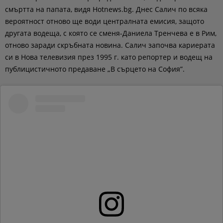
смъртта на папата, видя Hotnews.bg. Днес Салич по всяка
вероятност отново ще води централната емисия, защото
другата водеща, с която се сменя-Даниела Тренчева е в Рим,
отново заради скръбната новина. Салич започва кариерата
си в Нова телевизия през 1995 г. като репортер и водещ на
публицистичното предаване „В сърцето на София”.