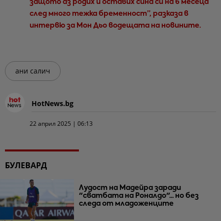
защото аз родих и оставих сина си на 6 месеца
след много тежка бременност”, разказа в
интервю за Мон Дьо водещата на новините.
ани салич
HotNews.bg
22 април 2025 | 06:13
БУЛЕВАРД
Лудост на Мадейра заради
"сватбата на Роналдо"... но без
следа от младоженците