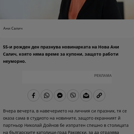
Ани Салич
55-и рожден ден празнува новинарката на Нова Ани
Салич, която няма време за купони, защото работи
неуморно.
РЕКЛАМА
Вчера вечерта, в навечерието на личния си празник, тя се
оказа сама в студиото на новините, защото екранният й
партньор Николай Дойнов бе изпратен спешно в столицата
на българските католици-град Раковски, за да отразява