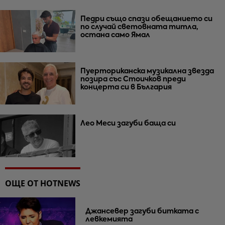
Педри също спази обещанието си
по случай световната титла,
остана само Ямал
Пуерториканска музикална звезда
позира със Стоичков преди
концерта си в България
Лео Меси загуби баща си
ОЩЕ ОТ HOTNEWS
Джансевер загуби битката с
левкемията