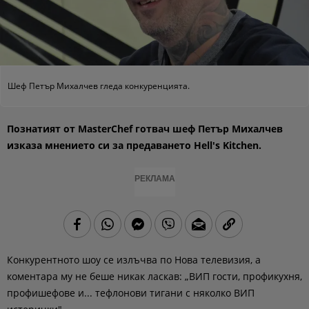
Шеф Петър Михалчев гледа конкуренцията.
Познатият от MasterChef готвач шеф Петър Михалчев
изказа мнението си за предаването Hell's Kitchen.
РЕКЛАМА
Конкурентното шоу се излъчва по Нова телевизия, a
коментара му не беше никак ласкав: „ВИП гости, профикухня,
профишефове и... тефлонови тигани с няколко ВИП