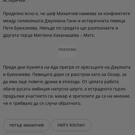
истерички".
Пределно ясно е, че шеф Михалчев намеква за конфликтите
между силиконката Джулиана Гани и истеричната певица
Петя Буюклиева. Някъде по средата ще разпознаете и
другата терца Миглена Каканашева – Мегз.
РЕКЛАМА
Преди дни Кухнята на Ада прегря от крясъците на Джулката
и Буюклиева. Певицата дори се разстрои като за Оскар, за
да има още повече драма в епизода. От цялата работа
обаче русата амбиция напусна шоуто, а естрадното гърло
продължи участието си, макар и зрителите да са на мнение,
че е трябвало да се случи обратното.
петър михалчев
Hell's Kitchen