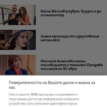
Калин Вельов разбра: Трудно е да
си министър
Лияна пропищя от изкуствения
интелект
Миглена Ангелова смени
телевизията с тениски! Продава
послания по 50 евро
Поверителността на Вашите данни е важна за
Азис скочи на гейовете
нас
Ние и нашите
1019
партньори съхраняваме и
получаваме достъп до информация на Вашето
устройство, като уникални идентификатори в