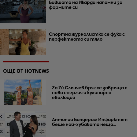
Бившата на Икарди напомни за
формите си
Спортна журналистка се фука с
перфектното си тяло
ОЩЕ ОТ HOTNEWS
Za Zú Слънчев бряг се завръща с
нова енергия и кулинарна
еволюция
Антонио Бандерас: Инфарктът
беше най-хубавото нещо...