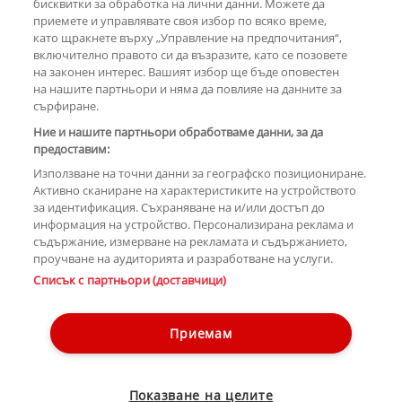
бисквитки за обработка на лични данни. Можете да
РЕКЛАМА
приемете и управлявате своя избор по всяко време,
като щракнете върху „Управление на предпочитания“,
включително правото си да възразите, като се позовете
на законен интерес. Вашият избор ще бъде оповестен
КОМЕНТАРИ
на нашите партньори и няма да повлияе на данните за
сърфиране.
Ние и нашите партньори обработваме данни, за да
предоставим:
РЕКЛАМА
Използване на точни данни за географско позициониране.
Активно сканиране на характеристиките на устройството
за идентификация. Съхраняване на и/или достъп до
информация на устройство. Персонализирана реклама и
съдържание, измерване на рекламата и съдържанието,
проучване на аудиторията и разработване на услуги.
Copyright © 2007-2026 Hotnews.bg. Всички права запазени.
Списък с партньори (доставчици)
Този уебсайт е собственост на Sportal Media Group
Контакти
За рекламa
Общи условия
Етични правила на НСС
Приемам
Управление на предпочитания
Лични данни
Показване на целите