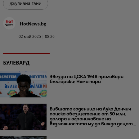
джулиана гани
HotNews.bg
02 май 2025 | 08:26
БУЛЕВАРД
Звезда на ЦСКА 1948 проговори
български: Няма пари
Бившата годеница на Лука Дончич
поиска обезщетение от 50 млн.
долара и ограничаване на
възможността му да вижда децата
им