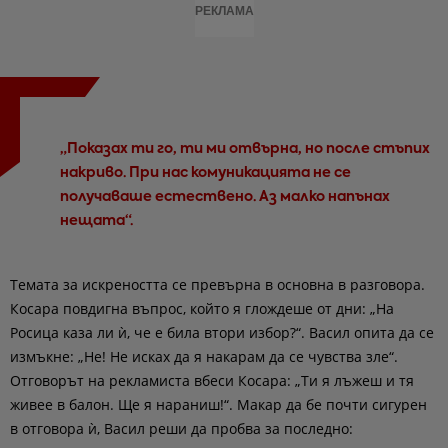
РЕКЛАМА
„Показах ти го, ти ми отвърна, но после стъпих
накриво. При нас комуникацията не се
получаваше естествено. Аз малко напънах
нещата“.
Темата за искреността се превърна в основна в разговора.
Косара повдигна въпрос, който я глождеше от дни: „На
Росица каза ли ѝ, че е била втори избор?“. Васил опита да се
измъкне: „Не! Не исках да я накарам да се чувства зле“.
Отговорът на рекламиста вбеси Косара: „Ти я лъжеш и тя
живее в балон. Ще я нараниш!“. Макар да бе почти сигурен
в отговора ѝ, Васил реши да пробва за последно: