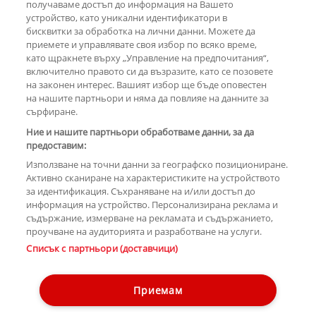
получаваме достъп до информация на Вашето
устройство, като уникални идентификатори в
бисквитки за обработка на лични данни. Можете да
РЕКЛАМА
приемете и управлявате своя избор по всяко време,
като щракнете върху „Управление на предпочитания“,
включително правото си да възразите, като се позовете
на законен интерес. Вашият избор ще бъде оповестен
КОМЕНТАРИ
на нашите партньори и няма да повлияе на данните за
сърфиране.
Ние и нашите партньори обработваме данни, за да
предоставим:
РЕКЛАМА
Използване на точни данни за географско позициониране.
Активно сканиране на характеристиките на устройството
за идентификация. Съхраняване на и/или достъп до
информация на устройство. Персонализирана реклама и
съдържание, измерване на рекламата и съдържанието,
проучване на аудиторията и разработване на услуги.
Copyright © 2007-2026 Hotnews.bg. Всички права запазени.
Списък с партньори (доставчици)
Този уебсайт е собственост на Sportal Media Group
Контакти
За рекламa
Общи условия
Етични правила на НСС
Приемам
Управление на предпочитания
Лични данни