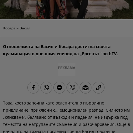
Косара и Васил
Отношенията на Васил и Косара достигна своята
кулминация в днешния епизод на „Ергенът“ по bTV.
РЕКЛАМА
Това, което започна като ослепително първично
привличане, приключи с… емоционален разпад. Силното им
„кликване“, белязано от възходи и падения, не издържа под
тежестта на натрупаните съмнения и разочарования. Още в
началото на тяхната последна среща Васил говореше