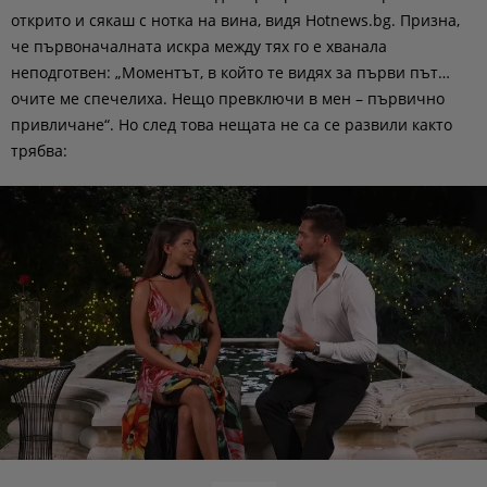
открито и сякаш с нотка на вина, видя Hotnews.bg. Призна,
че първоначалната искра между тях го е хванала
неподготвен: „Моментът, в който те видях за първи път…
очите ме спечелиха. Нещо превключи в мен – първично
привличане“. Но след това нещата не са се развили както
трябва: