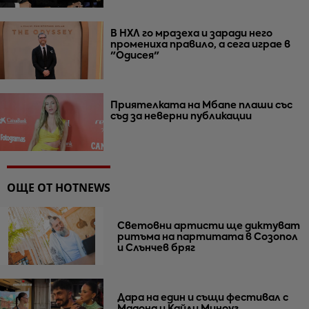
В НХЛ го мразеха и заради него
промениха правило, а сега играе в
"Одисея"
Приятелката на Мбапе плаши със
съд за неверни публикации
ОЩЕ ОТ HOTNEWS
Световни артисти ще диктуват
ритъма на партитата в Созопол
и Слънчев бряг
Дара на един и същи фестивал с
Мадона и Кайли Миноуг