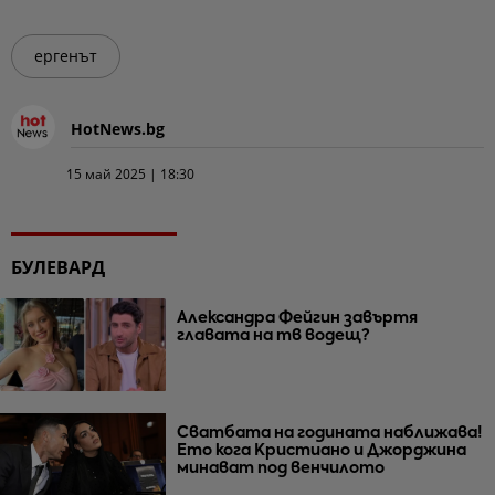
ергенът
HotNews.bg
15 май 2025 | 18:30
БУЛЕВАРД
Александра Фейгин завъртя
главата на тв водещ?
Сватбата на годината наближава!
Ето кога Кристиано и Джорджина
минават под венчилото