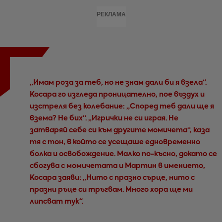
РЕКЛАМА
„Имам роза за теб, но не знам дали би я взела“.
Косара го изгледа проницателно, пое въздух и
изстреля без колебание: „Според теб дали ще я
взема? Не бих“. „Игрички не си играя. Не
затваряй себе си към другите момичета“, каза
тя с тон, в който се усещаше едновременно
болка и освобождение. Малко по-късно, докато се
сбогува с момичетата и Мартин в имението,
Косара заяви: „Нито с празно сърце, нито с
празни ръце си тръгвам. Много хора ще ми
липсват тук“.