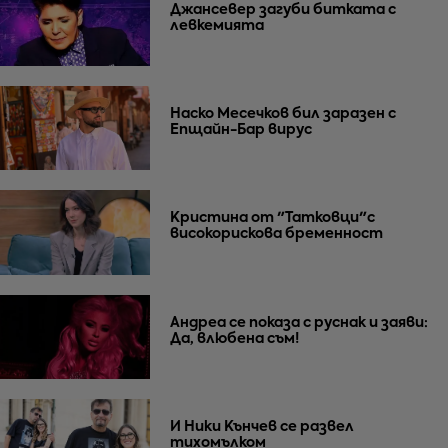
Джансевер загуби битката с
левкемията
Наско Месечков бил заразен с
Епщайн-Бар вирус
Кристина от "Татковци"с
високорискова бременност
Андреа се показа с руснак и заяви:
Да, влюбена съм!
И Ники Кънчев се развел
тихомълком