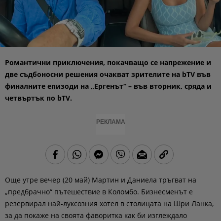
Романтични приключения, покачващо се напрежение и
две съдбоносни решения очакват зрителите на bTV във
финалните епизоди на „Ергенът“ – във вторник, сряда и
четвъртък по bTV.
РЕКЛАМА
Още утре вечер (20 май) Мартин и Даниела тръгват на
„предбрачно“ пътешествие в Коломбо. Бизнесменът е
резервирал най-луксозния хотел в столицата на Шри Ланка,
за да покаже на своята фаворитка как би изглеждало