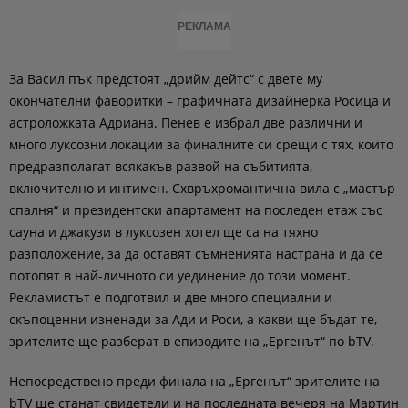
РЕКЛАМА
За Васил пък предстоят „дрийм дейтс“ с двете му
окончателни фаворитки – графичната дизайнерка Росица и
астроложката Адриана. Пенев е избрал две различни и
много луксозни локации за финалните си срещи с тях, които
предразполагат всякакъв развой на събитията,
включително и интимен. Схвръхромантична вила с „мастър
спалня“ и президентски апартамент на последен етаж със
сауна и джакузи в луксозен хотел ще са на тяхно
разположение, за да оставят съмненията настрана и да се
потопят в най-личното си уединение до този момент.
Рекламистът е подготвил и две много специални и
скъпоценни изненади за Ади и Роси, а какви ще бъдат те,
зрителите ще разберат в епизодите на „Ергенът“ по bTV.
Непосредствено преди финала на „Ергенът“ зрителите на
bTV ще станат свидетели и на последната вечеря на Мартин