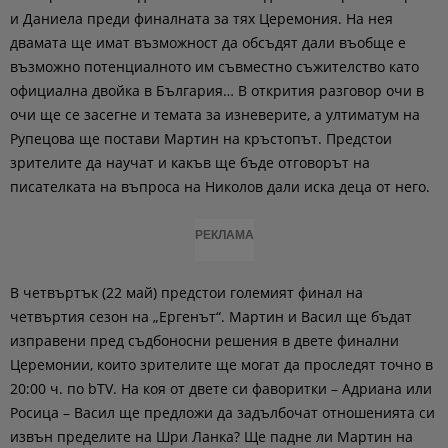
и Даниела преди финалната за тях Церемония. На нея
двамата ще имат възможност да обсъдят дали въобще е
възможно потенциалното им съвместно съжителство като
официална двойка в България… В открития разговор очи в
очи ще се засегне и темата за изневерите, а ултиматум на
Рупецова ще постави Мартин на кръстопът. Предстои
зрителите да научат и какъв ще бъде отговорът на
писателката на въпроса на Николов дали иска деца от него.
РЕКЛАМА
В четвъртък (22 май) предстои големият финал на
четвъртия сезон на „Ергенът“. Мартин и Васил ще бъдат
изправени пред съдбоносни решения в двете финални
Церемонии, които зрителите ще могат да проследят точно в
20:00 ч. по bTV. На коя от двете си фаворитки – Адриана или
Росица – Васил ще предложи да задълбочат отношенията си
извън пределите на Шри Ланка? Ще падне ли Мартин на