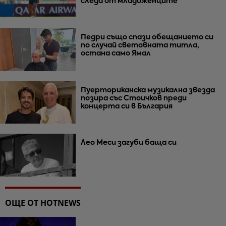
следа от младоженците
Педри също спази обещанието си
по случай световната титла,
остана само Ямал
Пуерториканска музикална звезда
позира със Стоичков преди
концерта си в България
Лео Меси загуби баща си
ОЩЕ ОТ HOTNEWS