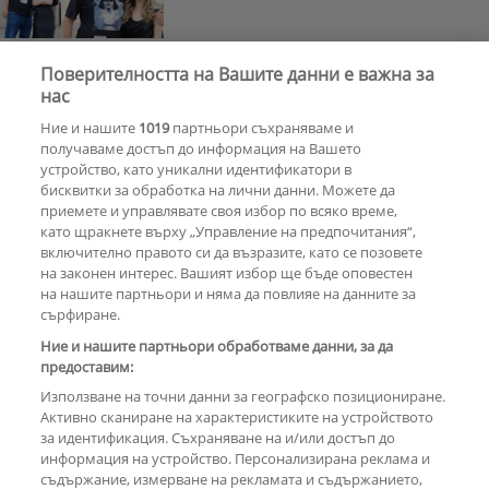
Поверителността на Вашите данни е важна за
Почина Уилям Орбит –
нас
музикалният гений зад „Ray of
Ние и нашите
1019
партньори съхраняваме и
Light“ на Мадона
получаваме достъп до информация на Вашето
устройство, като уникални идентификатори в
бисквитки за обработка на лични данни. Можете да
РЕКЛАМА
приемете и управлявате своя избор по всяко време,
като щракнете върху „Управление на предпочитания“,
включително правото си да възразите, като се позовете
на законен интерес. Вашият избор ще бъде оповестен
КОМЕНТАРИ
на нашите партньори и няма да повлияе на данните за
сърфиране.
Ние и нашите партньори обработваме данни, за да
предоставим:
РЕКЛАМА
Използване на точни данни за географско позициониране.
Активно сканиране на характеристиките на устройството
за идентификация. Съхраняване на и/или достъп до
информация на устройство. Персонализирана реклама и
съдържание, измерване на рекламата и съдържанието,