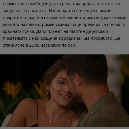
съвместното им бъдеще, ако решат да продължат пътя си
заедно от тук нататък. Изненадата обаче ще се окаже
повратна точка във взаимоотношенията им, след като между
двамата назрява огромен скандал още преди да са стигнали
крайната точка. Дали планът на Мартин да успокои
писателката с най-мощния афродизиак ще проработи, ще
стане ясно в 20:00 часа само по bTV.