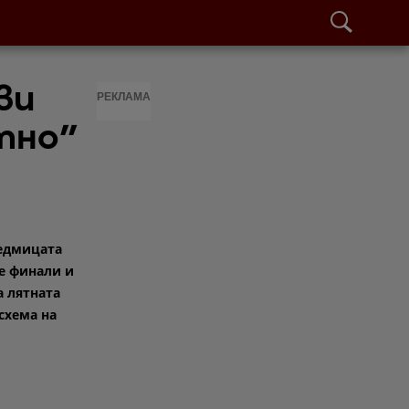
ви
РЕКЛАМА
тно"
едмицата
е финали и
а лятната
схема на