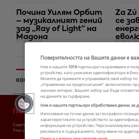
Почина Уилям Орбит
Za Zú
– музикалният гений
се за
зад „Ray of Light“ на
енерг
Мадона
евол
07 август 2026
07 август 20
Поверителността на Вашите данни е важ
Ние и нашите
1019
партньори съхраняваме и пол
устройство, като уникални идентификатори в биск
Можете да приемете и управлявате своя избор по 
КОМЕНТАРИ
„Управление на предпочитания“, включително прав
законен интерес. Вашият избор ще бъде оповесте
на данните за сърфиране.
Ние и нашите партньори обработваме данни, за д
Използване на точни данни за географско позици
характеристиките на устройството за идентификац
Copyright © 2007-2026 Hotnews.bg. Всички права запазени.
информация на устройство. Персонализирана рек
Този уебсайт е собственост на Sportal Media Group
рекламата и съдържанието, проучване на аудитори
Списък с партньори (доставчици)