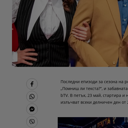
Последни епизоди за сезона на р
„Помниш ли текста?“, и забавнат
bTV. В петък, 23 май, стартира и
излъчват всеки делничен ден от 