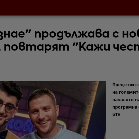
 знае" продължава с но
, повтарят "Кажи чес
Предстои с
на големит
началото н
програмна 
bTV