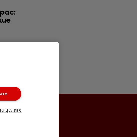
рас:
еше
РЕКЛАМА
мам
на целите