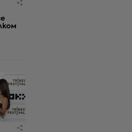
се
лком