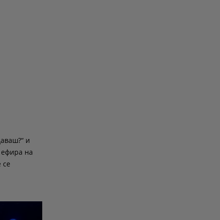
даваш?“ и
 ефира на
 се