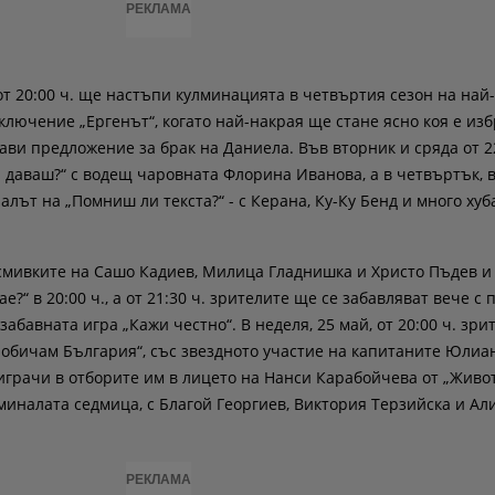
РЕКЛАМА
от 20:00 ч. ще настъпи кулминацията в четвъртия сезон на най-
лючение „Ергенът“, когато най-накрая ще стане ясно коя е из
ви предложение за брак на Даниела. Във вторник и сряда от 22
 даваш?“ с водещ чаровната Флорина Иванова, а в четвъртък, 
алът на „Помниш ли текста?“ - с Керана, Ку-Ку Бенд и много хуб
смивките на Сашо Кадиев, Милица Гладнишка и Христо Пъдев и 
е?“ в 20:00 ч., а от 21:30 ч. зрителите ще се забавляват вече с
забавната игра „Кажи честно“. В неделя, 25 май, от 20:00 ч. зр
з обичам България“, със звездното участие на капитаните Юлиа
грачи в отборите им в лицето на Нанси Карабойчева от „Живо
миналата седмица, с Благой Георгиев, Виктория Терзийска и Ал
РЕКЛАМА