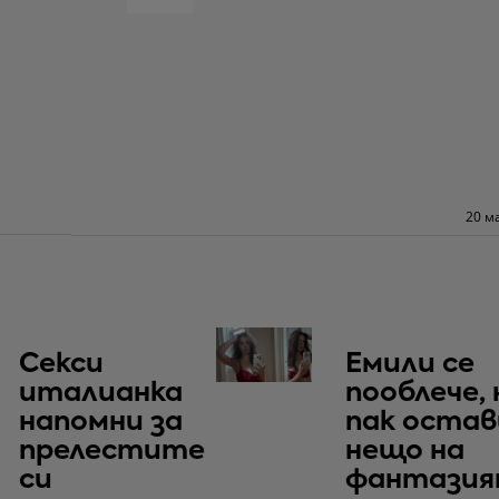
20 м
Секси
Емили се
италианка
пооблече, 
напомни за
пак остав
прелестите
нещо на
си
фантази