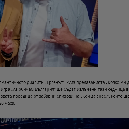
омантичното риалити „Ергенът“, куиз предаванията „Колко ми 
а игра „Аз обичам България“ ще бъдат излъчени тази седмица в
 новата поредица от забавни епизоди на „Кой да знае?“, които ще
20 часа.