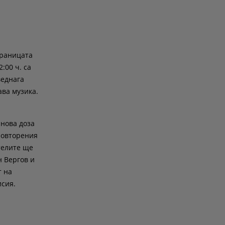
браницата
:00 ч. са
веднага
ава музика.
нова доза
 повторения
ителите ще
н Вергов и
т на
исия.