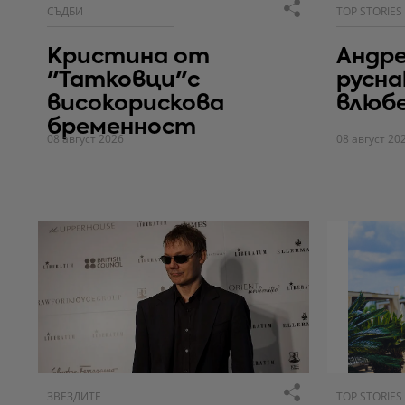
СЪДБИ
TOP STORIES
Кристина от
Андре
"Татковци"с
русна
високорискова
влюбе
бременност
08 август 2026
08 август 20
ЗВЕЗДИТЕ
TOP STORIES