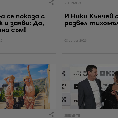
ИНТИМНО
а се показа с
И Ники Кънчев 
к и заяви: Да,
развел тихомъ
на съм!
26
08 август 2026
ЗВЕЗДИТЕ