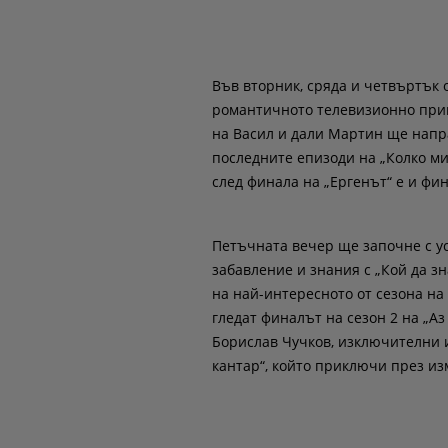
Във вторник, сряда и четвъртък 
романтичното телевизионно прик
на Васил и дали Мартин ще напра
последните епизоди на „Колко ми
след финала на „Ергенът“ е и фин
Петъчната вечер ще започне с у
забавление и знания с „Кой да зна
на най-интересното от сезона на 
гледат финалът на сезон 2 на „А
Борислав Чучков, изключителни и
кантар“, който приключи през из