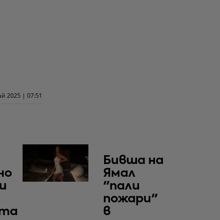
ай 2025 | 07:51
Бивша на
но
Ямал
и
"пали
пожари"
ята
в