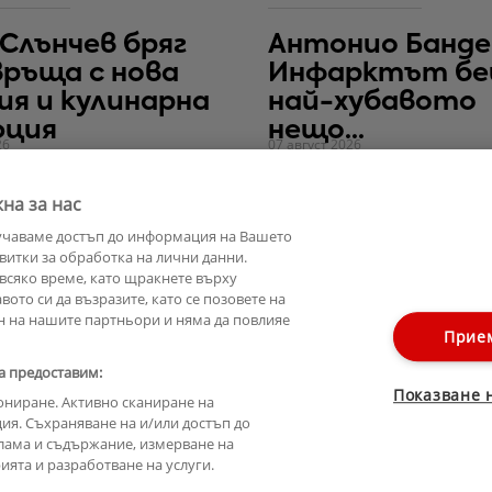
 Слънчев бряг
Антонио Банде
връща с нова
Инфарктът б
ия и кулинарна
най-хубавото
юция
нещо...
26
07 август 2026
на за нас
учаваме достъп до информация на Вашето
витки за обработка на лични данни.
всяко време, като щракнете върху
ото си да възразите, като се позовете на
н на нашите партньори и няма да повлияе
Прие
а предоставим:
Показване 
ониране. Активно сканиране на
ия. Съхраняване на и/или достъп до
лама и съдържание, измерване на
ята и разработване на услуги.