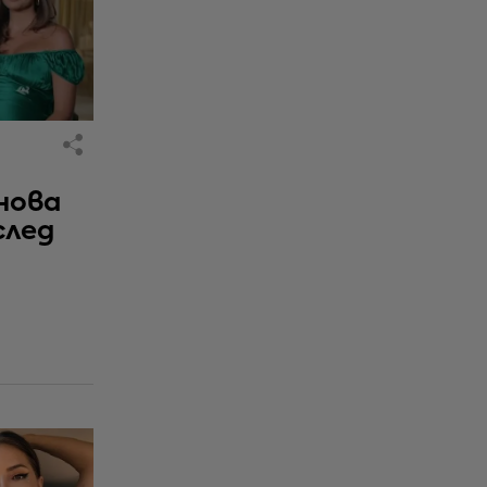
нова
след