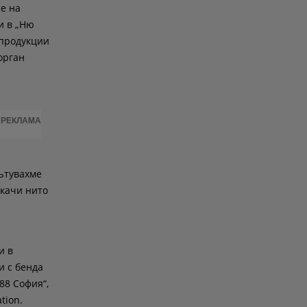
е на
и в „Ню
 продукции
орган
РЕКЛАМА
Пътувахме
 качи нито
и в
и с бенда
88 София“,
tion.