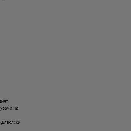
дият
нувачи на
 „Дяволски