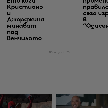
Ето кога
промен
Кристиано
правило
и
сега иг
Джорджина
в
минават
"Одисе
под
венчилото
06 август 2026