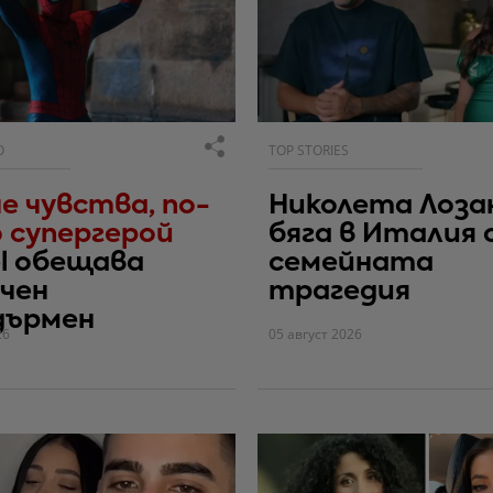
О
TOP STORIES
е чувства, по-
Николета Лоза
 супергерой
бяга в Италия 
l обещава
семейната
чен
трагедия
дърмен
26
05 август 2026