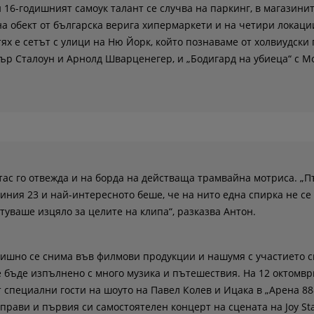
16-годишният самоук талант се случва на паркинг, в магазинит
а обект от българска верига хипермаркети и на четири локаци
тях е сетът с улици на Ню Йорк, който познаваме от холвиудски
ър Сталоун и Арнолд Шварценегер, и „Бодигард на убиеца“ с М
ас го отвежда и на борда на действаща трамвайна мотриса. „
линия 23 и най-интересното беше, че на нито една спирка не се
туваше изцяло за целите на клипа“, разказва Антон.
одишно се снима във филмови продукции и нашумя с участието с
 бъде изпълнено с много музика и пътешествия. На 12 октомвр
 специални гости на шоуто на Павел Колев и Ицака в „Арена 88
прави и първия си самостоятелен концерт на сцената на Joy Sta