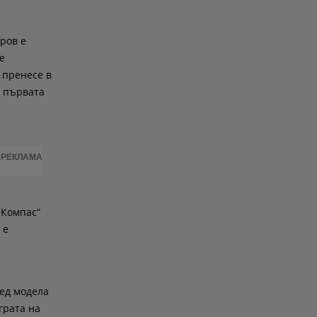
ров е
е
 пренесе в
е първата
РЕКЛАМА
„Компас“
 е
ед модела
грата на