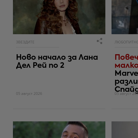
ЗВЕЗДИТЕ
ЛЮБОПИТН
Ново начало за Лана
Повеч
Дел Рей по 2
малко
Marve
разли
Спай
05 август 2026
05 август 20