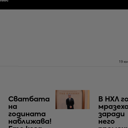
19 юн
Сватбата
В НХЛ г
на
мразеха
годината
заради
наближава!
него