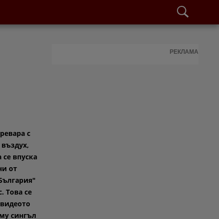
РЕКЛАМА
ревара с
 въздух,
 се впуска
ни от
 България"
. Това се
 видеото
му сингъл