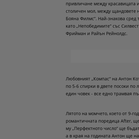
привличане между красавицата и 
столичен мол, между щандовете н
Бояна Филмс“. Най-знакова сред 
като „Непобедимите“ със Силвест
Фрийман и Райън Рейнолдс.
Любовният „Компас“ на Антон Кот
по 5-6 спирки в двете посоки по 
един човек - все едно трамвая пъ
Лятото на момчето, което от 9-г
романтичната поредица After, ще
му „Перфектното число“ ще бъдат
а в края на годината Антон ще на