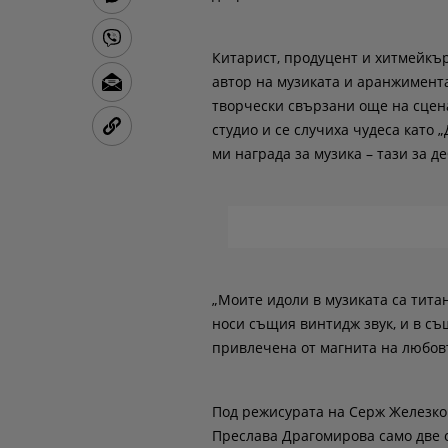
Китарист, продуцент и хитмейкър
автор на музиката и аранжимента,
творчески свързани още на сценат
студио и се случиха чудеса като 
ми награда за музика – тази за д
„Моите идоли в музиката са тита
носи същия винтидж звук, и в съ
привлечена от магнита на любовта
Под режисурата на Серж Железко
Преслава Драгомирова само две с