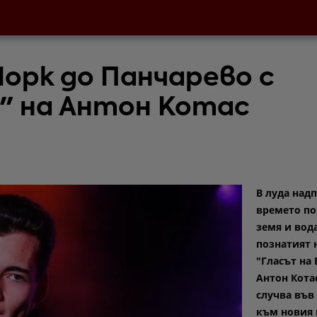
орк до Панчарево с
" на Антон Котас
В луда надп
времето по
земя и вода
познатият 
"Гласът на
Антон Котас
случва във
към новия 