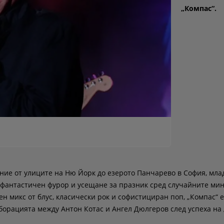
„Компас“.
ние от улиците на Ню Йорк до езерото Панчарево в София, мла
и фантастичен фурор и усещане за празник сред случайните ми
н микс от блус, класически рок и софистициран поп, „Компас“ е
борацията между Антон Котас и Ангел Дюлгеров след успеха на