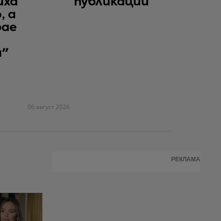
иха
публикации
, а
рае
я"
06 август 2026
РЕКЛАМА