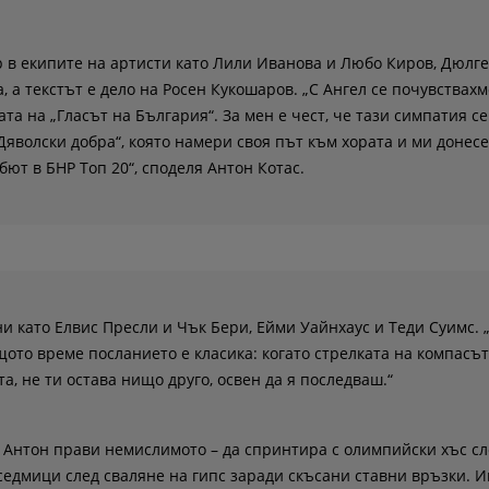
 в екипите на артисти като Лили Иванова и Любо Киров, Дюлге
 а текстът е дело на Росен Кукошаров. „С Ангел се почувствахм
а на „Гласът на България“. За мен е чест, че тази симпатия се
„Дяволски добра“, която намери своя път към хората и ми донес
ебют в БНР Топ 20“, споделя Антон Котас.
ни като Елвис Пресли и Чък Бери, Ейми Уайнхаус и Теди Суимс. 
щото време посланието е класика: когато стрелката на компасът
, не ти остава нищо друго, освен да я последваш.“
 Антон прави немислимото – да спринтира с олимпийски хъс сл
едмици след сваляне на гипс заради скъсани ставни връзки. И