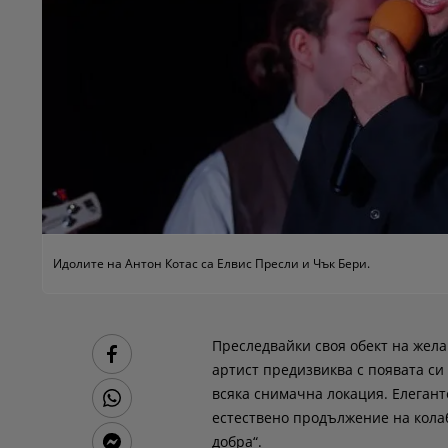
Идолите на Антон Котас са Елвис Пресли и Чък Бери.
Преследвайки своя обект на жела
артист предизвиква с появата с
всяка снимачна локация. Елеганте
естествено продължение на кола
добра“.