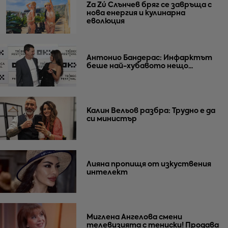
Za Zú Слънчев бряг се завръща с
нова енергия и кулинарна
еволюция
Антонио Бандерас: Инфарктът
беше най-хубавото нещо...
Калин Вельов разбра: Трудно е да
си министър
Лияна пропищя от изкуствения
интелект
Миглена Ангелова смени
телевизията с тениски! Продава