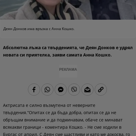
Деян Донков има връзка с Анна Кошко.
Абсолютна лъжа са твърденията, че Деян Донков е удрял
новата си приятелка, заяви самата Анна Кошко.
РЕКЛАМА
Актрисата е силно възмутена от неверните
твърдения.“Опитах се да бъда добра, опитах се да не
обръщам внимание и да подминавам, обаче се минават
всякакви граници - коментира Кошко. - Не сме ходили в
Бургас от април. С Деян сме щастливи и като ме докосва, го