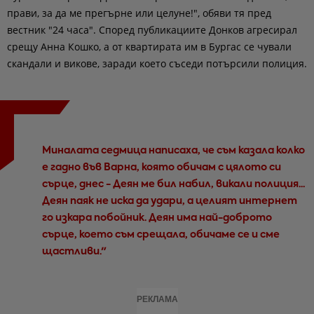
прави, за да ме прегърне или целуне!", обяви тя пред
вестник "24 часа". Според публикациите Донков агресирал
срещу Анна Кошко, а от квартирата им в Бургас се чували
скандали и викове, заради което съседи потърсили полиция.
Миналата седмица написаха, че съм казала колко
е гадно във Варна, която обичам с цялото си
сърце, днес - Деян ме бил набил, викали полиция...
Деян паяк не иска да удари, а целият интернет
го изкара побойник. Деян има най-доброто
сърце, което съм срещала, обичаме се и сме
щастливи."
РЕКЛАМА