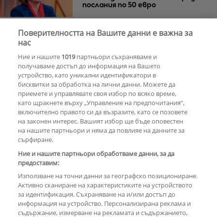
послания по 50 евро
Поверителността на Вашите данни е важна за
Азис скочи на гейовете
нас
Ние и нашите
1019
партньори съхраняваме и
получаваме достъп до информация на Вашето
устройство, като уникални идентификатори в
бисквитки за обработка на лични данни. Можете да
РЕКЛАМА
приемете и управлявате своя избор по всяко време,
като щракнете върху „Управление на предпочитания“,
включително правото си да възразите, като се позовете
на законен интерес. Вашият избор ще бъде оповестен
КОМЕНТАРИ
на нашите партньори и няма да повлияе на данните за
сърфиране.
Ние и нашите партньори обработваме данни, за да
предоставим:
РЕКЛАМА
Използване на точни данни за географско позициониране.
Активно сканиране на характеристиките на устройството
за идентификация. Съхраняване на и/или достъп до
информация на устройство. Персонализирана реклама и
съдържание, измерване на рекламата и съдържанието,