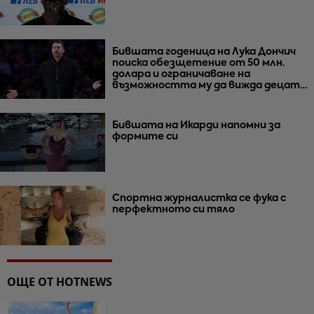
Бившата годеница на Лука Дончич
поиска обезщетение от 50 млн.
долара и ограничаване на
възможността му да вижда децата
им
Бившата на Икарди напомни за
формите си
Спортна журналистка се фука с
перфектното си тяло
ОЩЕ ОТ HOTNEWS