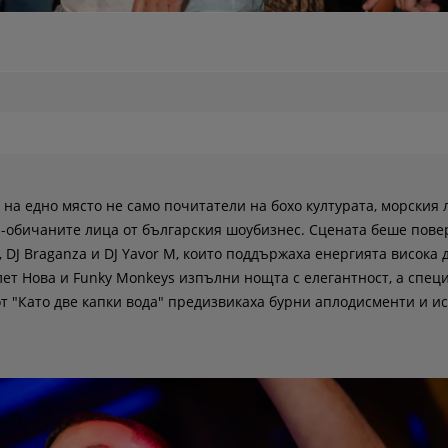
 на едно място не само почитатели на бохо културата, морския 
ай-обичаните лица от българския шоубизнес. Сцената беше пове
e, DJ Braganza и DJ Yavor M, които поддържаха енергията висока 
ет Нова и Funky Monkeys изпълни нощта с елегантност, а спец
т "Като две капки вода" предизвикаха бурни аплодисменти и и