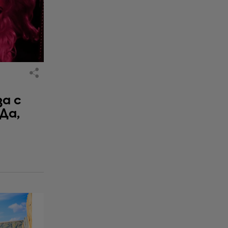
за с
 Да,