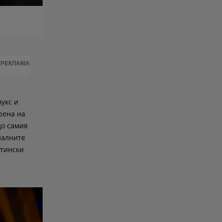
РЕКЛАМА
лукс и
рена на
до самия
иалните
стински