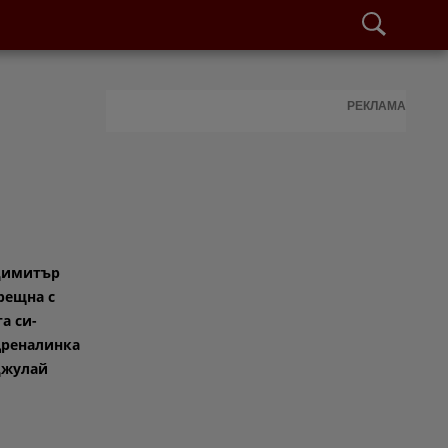
РЕКЛАМА
Димитър
рещна с
а си-
дреналинка
Джулай