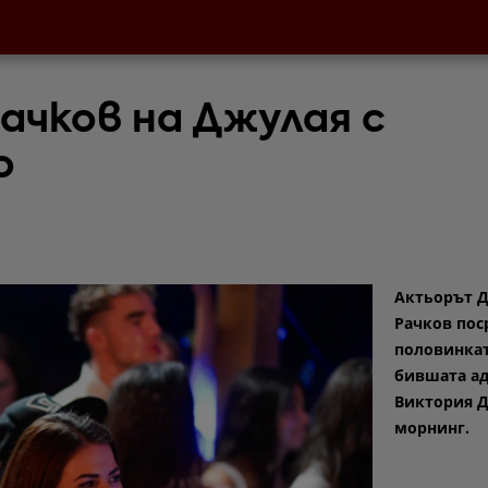
Рачков на Джулая с
о
Актьорът 
Рачков пос
половинкат
бившата а
Виктория 
морнинг.