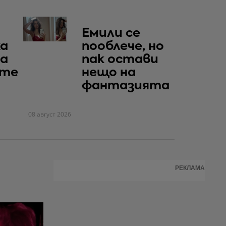
Емили се
а
пооблече, но
за
пак остави
ите
нещо на
фантазията
08 август 2026
РЕКЛАМА