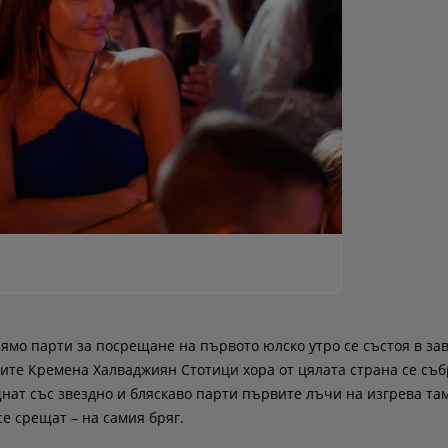
лямо парти за посрещане на първото юлско утро се състоя в за
ите Кремена Халваджиян Стотици хора от цялата страна се съб
нат със звездно и бляскаво парти първите лъчи на изгрева там
е срещат – на самия бряг.