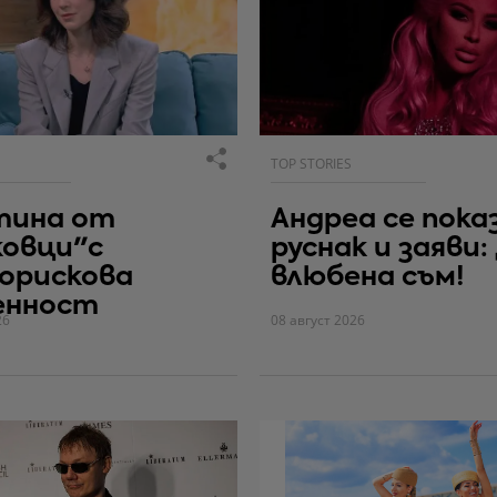
TOP STORIES
тина от
Андреа се пока
ковци"с
руснак и заяви:
орискова
влюбена съм!
енност
26
08 август 2026