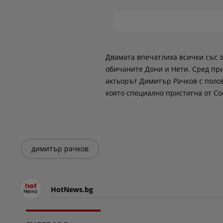
Двамата впечатлиха всички със з
обичаните Дони и Нети. Сред пр
актьорът Димитър Рачков с полов
която специално пристигна от Со
димитър рачков
HotNews.bg