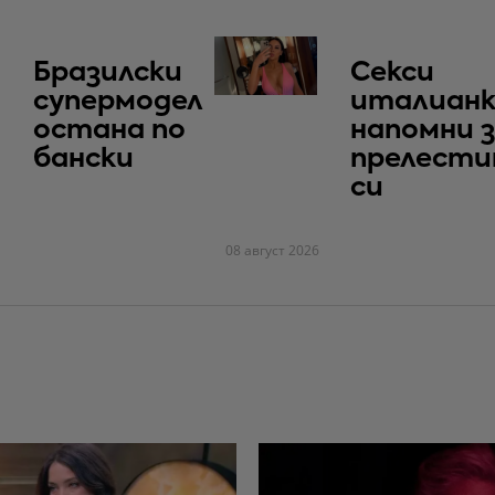
Бразилски
Секси
супермодел
италианк
остана по
напомни 
бански
прелест
си
08 август 2026