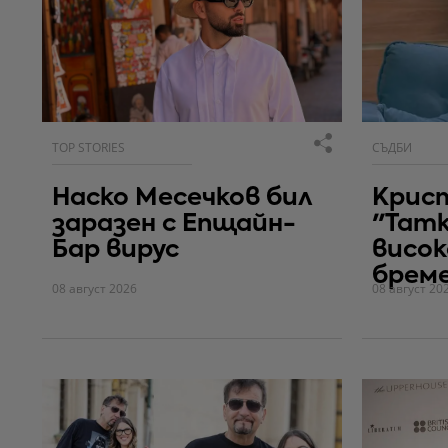
TOP STORIES
СЪДБИ
Наско Месечков бил
Крис
заразен с Епщайн-
"Тат
Бар вирус
висок
брем
08 август 2026
08 август 20