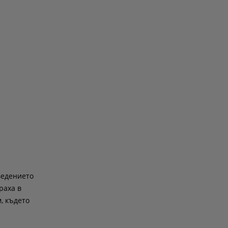
ведението
раха в
, където