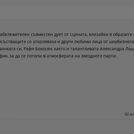
абележителен съвместен дует от сцената, влизайки в образите 
исъстващите се открояваха и други любими лица от шоубизнеса
инката си, Рафи Бохосян, както и талантливата Александра Лаш
фия, за да се потопи в атмосферата на звездното парти.
02 юл