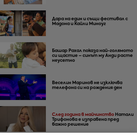
Дара на един и същи фестивал с
Мадона и Кайли Миноуг
Башар Рахал показа най-голямото
си щастие – синът му Анди расте
неусетно
Веселин Маринов не изключва
телефона си на рождения ден
След година в майчинство
Натали
Трифонова е изправена пред
важно решение