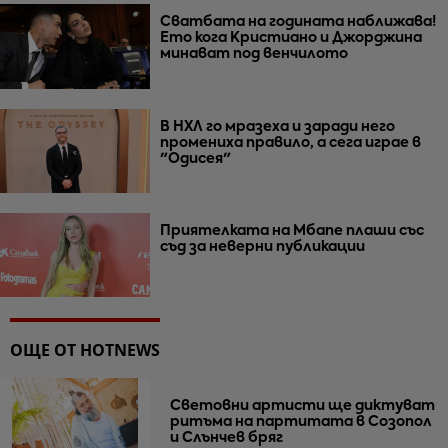
Сватбата на годината наближава!
Ето кога Кристиано и Джорджина
минават под венчилото
В НХЛ го мразеха и заради него
промениха правило, а сега играе в
"Одисея"
Приятелката на Мбапе плаши със
съд за неверни публикации
ОЩЕ ОТ HOTNEWS
Световни артисти ще диктуват
ритъма на партитата в Созопол
и Слънчев бряг