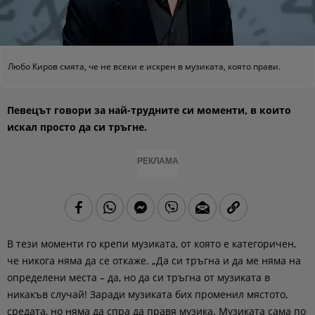
Любо Киров смята, че не всеки е искрен в музиката, която прави.
Певецът говори за най-трудните си моменти, в които
искал просто да си тръгне.
РЕКЛАМА
В тези моменти го крепи музиката, от която е категоричен,
че никога няма да се откаже. „Да си тръгна и да ме няма на
определени места – да, но да си тръгна от музиката в
никакъв случай! Заради музиката бих променил мястото,
средата, но няма да спра да правя музика. Музиката сама по