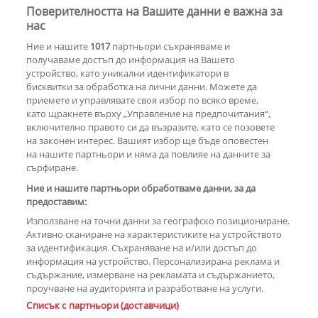
Поверителността на Вашите данни е важна за
30 години по-късно
Мадона и Кайли
нас
Миноуг - от съпернички до
Ние и нашите
1017
партньори съхраняваме и
приятелки
получаваме достъп до информация на Вашето
устройство, като уникални идентификатори в
бисквитки за обработка на лични данни. Можете да
РЕКЛАМА
приемете и управлявате своя избор по всяко време,
като щракнете върху „Управление на предпочитания“,
включително правото си да възразите, като се позовете
на законен интерес. Вашият избор ще бъде оповестен
КОМЕНТАРИ
на нашите партньори и няма да повлияе на данните за
сърфиране.
Ние и нашите партньори обработваме данни, за да
предоставим:
РЕКЛАМА
Използване на точни данни за географско позициониране.
Активно сканиране на характеристиките на устройството
за идентификация. Съхраняване на и/или достъп до
информация на устройство. Персонализирана реклама и
съдържание, измерване на рекламата и съдържанието,
проучване на аудиторията и разработване на услуги.
Copyright © 2007-2026 Hotnews.bg. Всички права запазени.
Списък с партньори (доставчици)
Този уебсайт е собственост на Sportal Media Group