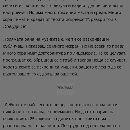
себе си е спасителна! Тя лекува и вади от депресии и лоши
настроения. Но има много токсични места и среди. Много
хора лъжат и крадат от твоята искреност!“, разкри той в
„Събуди се“.
„Голямата рана на музиката е, че ти се разкриваш и
събличаш. Показваш се много искрен. Но не всеки го прави.
Много хора имат докторантура по лицемерие. Те се целуват,
прегръщат се, обръщаш се с гръб и такива неща се случват.
Хората, които са искрени са мишени, защото е лесно да се
възполваш от тях“, допълва още той.
РЕКЛАМА
„Дебютът е най-лесното нещо, защото ако се повалиш и
никой не те познава, е приемливо. Но да отговаряш на
очакванията 25 години – годините, през които съм
разпознаваем – е различно. По-трудно е да отговаряш на