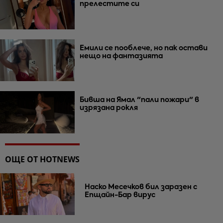
прелестите си
Емили се пооблече, но пак остави
нещо на фантазията
Бивша на Ямал "пали пожари" в
изрязана рокля
ОЩЕ ОТ HOTNEWS
Наско Месечков бил заразен с
Епщайн-Бар вирус