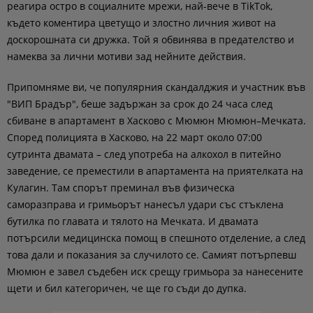
реагира остро в социалните мрежи, най-вече в TikTok,
където коментира цветущо и злостно личния живот на
доскорошната си дружка. Той я обвинява в предателство и
намеква за лични мотиви зад нейните действия.
Припомняме ви, че популярния скандалджия и участник във
"ВИП Брадър", беше задържан за срок до 24 часа след
сбиване в апартамент в Хасково с Мюмюн Мюмюн–Мечката.
Според полицията в Хасково, на 22 март около 07:00
сутринта двамата – след употреба на алкохол в питейно
заведение, се преместили в апартамента на приятелката на
Кулагин. Там спорът преминал във физическа
саморазправа и гримьорът нанесъл удари със стъклена
бутилка по главата и тялото на Мечката. И двамата
потърсили медицинска помощ в спешното отделение, а след
това дали и показания за случилото се. Самият потърпевш
Мюмюн е завел съдебен иск срещу гримьора за нанесените
щети и бил категоричен, че ще го съди до дупка.