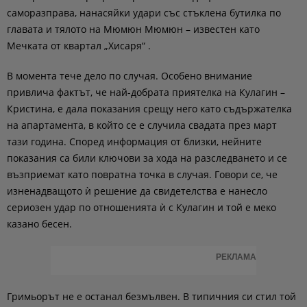
саморазправа, нанасяйки удари със стъклена бутилка по
главата и тялото на Мюмюн Мюмюн – известен като
Мечката от квартал „Хисаря“ .
В момента тече дело по случая. Особено внимание
привлича фактът, че най-добрата приятелка на Кулагин –
Кристина, е дала показания срещу него като съдържателка
на апартамента, в който се е случила свадата през март
тази година. Според информация от близки, нейните
показания са били ключови за хода на разследването и се
възприемат като повратна точка в случая. Говори се, че
изненадващото ѝ решение да свидетелства е нанесло
сериозен удар по отношенията ѝ с Кулагин и той е меко
казано бесен.
РЕКЛАМА
Гримьорът не е останал безмълвен. В типичния си стил той