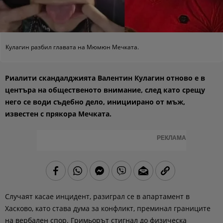
Кулагин разбил главата на Мюмюн Мечката.
Риалити скандалджията Валентин Кулагин отново е в
центъра на общественото внимание, след като срещу
него се води съдебно дело, инициирано от мъж,
известен с прякора Мечката.
РЕКЛАМА
Случаят касае инцидент, разиграл се в апартамент в
Хасково, като става дума за конфликт, преминал границите
на вербален спор. Гримьорът стигнал до физическа