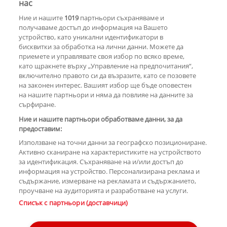
Za Zú Слънчев бряг се завръща с
нас
нова енергия и кулинарна
Ние и нашите
1019
партньори съхраняваме и
еволюция
получаваме достъп до информация на Вашето
устройство, като уникални идентификатори в
бисквитки за обработка на лични данни. Можете да
РЕКЛАМА
приемете и управлявате своя избор по всяко време,
като щракнете върху „Управление на предпочитания“,
включително правото си да възразите, като се позовете
на законен интерес. Вашият избор ще бъде оповестен
КОМЕНТАРИ
на нашите партньори и няма да повлияе на данните за
сърфиране.
Ние и нашите партньори обработваме данни, за да
предоставим:
РЕКЛАМА
Използване на точни данни за географско позициониране.
Активно сканиране на характеристиките на устройството
за идентификация. Съхраняване на и/или достъп до
информация на устройство. Персонализирана реклама и
съдържание, измерване на рекламата и съдържанието,
проучване на аудиторията и разработване на услуги.
Copyright © 2007-2026 Hotnews.bg. Всички права запазени.
Списък с партньори (доставчици)
Този уебсайт е собственост на Sportal Media Group