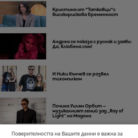
Кристина от "Татковци"с
високорискова бременност
Андреа се показа с руснак и заяви:
Да, влюбена съм!
И Ники Кънчев се развел
тихомълком
Почина Уилям Орбит –
музикалният гений зад „Ray of
Light“ на Мадона
Поверителността на Вашите данни е важна за