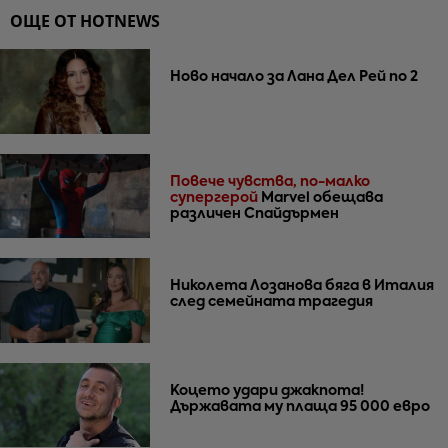
ОЩЕ ОТ HOTNEWS
Ново начало за Лана Дел Рей по 2
Повече чувства, по-малко
супергерой
Marvel обещава
различен Спайдърмен
Николета Лозанова бяга в Италия
след семейната трагедия
Коцето удари джакпота!
Държавата му плаща 95 000 евро