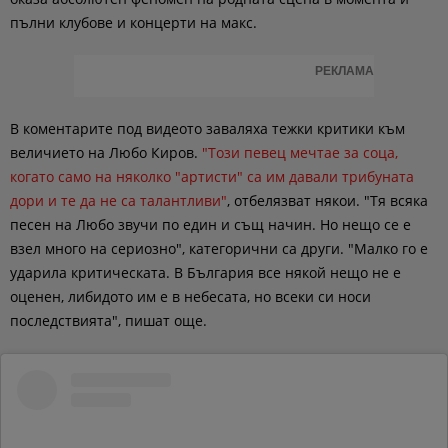
пълни клубове и концерти на макс.
РЕКЛАМА
В коментарите под видеото заваляха тежки критики към
величието на Любо Киров.
"Този певец мечтае за соца,
когато само на няколко "артисти" са им давали трибуната
дори и те да не са талантливи"
, отбелязват някои. "Тя всяка
песен на Любо звучи по един и същ начин. Но нещо се е
взел много на сериозно", категорични са други. "Малко го е
ударила критическата. В България все някой нещо не е
оценен, либидото им е в небесата, но всеки си носи
последствията", пишат още.