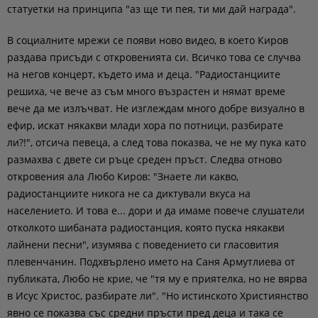
статуетки на принципа "аз ще ти пея, ти ми дай награда".
В социалните мрежи се появи ново видео, в което Киров
раздава присъди с откровенията си. Всичко това се случва
на негов концерт, където има и деца. "Радиостанциите
решиха, че вече аз съм много възрастен и нямат време
вече да ме излъчват. Не изглеждам много добре визуално в
ефир, искат някакви млади хора по потници, разбирате
ли?!", отсича певеца, а след това показва, че не му пука като
размахва с двете си ръце среден пръст. Следва отново
откровения ала Любо Киров: "Знаете ли какво,
радиостанциите никога не са диктували вкуса на
населението. И това е... дори и да имаме повече слушатели
отколкото шибаната радиостанция, която пуска някакви
лайнени песни", изумява с поведението си гласовития
плевенчанин. Подхвърлено името на Саня Армутлиева от
публиката, Любо не крие, че "тя му е приятелка, но не вярва
в Исус Христос, разбирате ли". "Но истинското Християнство
явно се показва със средни пръсти пред деца и така се