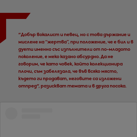
"Добър вокалист и певец, но с това държание и
мислене на “жертва”, при положение, че е бил и в
дуети именно със изпълнители от по-младото
поколение, е меко казано абсурдно. Да не
говорим, че като човек, който колекционира
плочи, съм забелязала, че във всяко място,
където ги продават, неговите са изложени
отпред", разискват темата и в друга посока.