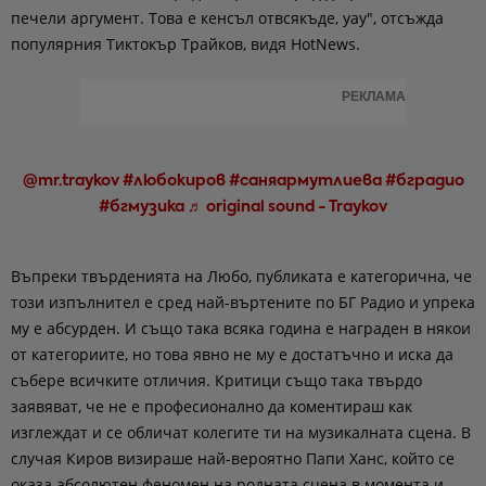
печели аргумент. Това е кенсъл отвсякъде, уау", отсъжда
популярния Тиктокър Трайков, видя HotNews.
РЕКЛАМА
@mr.traykov
#любокиров
#саняармутлиева
#бградио
#бгмузика
♬ original sound - Traykov
Въпреки твърденията на Любо, публиката е категорична, че
този изпълнител е сред най-въртените по БГ Радио и упрека
му е абсурден. И също така всяка година е награден в някои
от категориите, но това явно не му е достатъчно и иска да
събере всичките отличия. Критици също така твърдо
заявяват, че не е професионално да коментираш как
изглеждат и се обличат колегите ти на музикалната сцена. В
случая Киров визираше най-вероятно Папи Ханс, който се
оказа абсолютен феномен на родната сцена в момента и