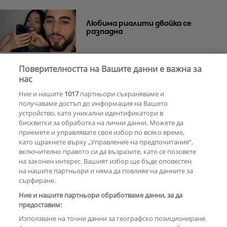
Любима риалити двойка се
разпадна
Поверителността на Вашите данни е важна за
Тишина преди бурята
Защо Саня
нас
Армутлиева продължава да мълчи
Ние и нашите
1017
партньори съхраняваме и
за раздялата с Дара?
получаваме достъп до информация на Вашето
устройство, като уникални идентификатори в
бисквитки за обработка на лични данни. Можете да
РЕКЛАМА
приемете и управлявате своя избор по всяко време,
като щракнете върху „Управление на предпочитания“,
включително правото си да възразите, като се позовете
на законен интерес. Вашият избор ще бъде оповестен
КОМЕНТАРИ
на нашите партньори и няма да повлияе на данните за
сърфиране.
Ние и нашите партньори обработваме данни, за да
предоставим:
РЕКЛАМА
Използване на точни данни за географско позициониране.