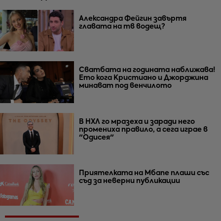
Александра Фейгин завъртя
главата на тв водещ?
Сватбата на годината наближава!
Ето кога Кристиано и Джорджина
минават под венчилото
В НХЛ го мразеха и заради него
промениха правило, а сега играе в
"Одисея"
Приятелката на Мбапе плаши със
съд за неверни публикации