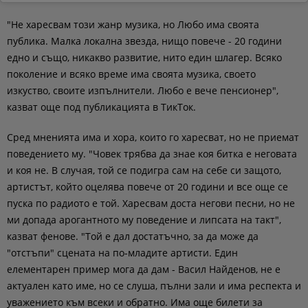
"Не харесвам този жанр музика, но Любо има своята
публика. Малка локална звезда, нищо повече - 20 години
едно и също, никакво развитие, нито един шлагер. Всяко
поколение и всяко време има своята музика, своето
изкуство, своите изпълнители. Любо е вече пенсионер",
казват още под публикацията в ТикТок.
Сред мненията има и хора, които го харесват, но не приемат
поведението му. "Човек трябва да знае коя битка е неговата
и коя не. В случая, той се подигра сам на себе си защото,
артистът, който оцелява повече от 20 години и все още се
пуска по радиото е той. Харесвам доста негови песни, но не
ми допада арогантното му поведение и липсата на такт",
казват фенове. "Той е дал достатъчно, за да може да
"отстъпи" сцената на по-младите артисти. Един
елементарен пример мога да дам - Васил Найденов, не е
актуален като име, но се слуша, пълни зали и има респекта и
уважението към всеки и обратно. Има още билети за