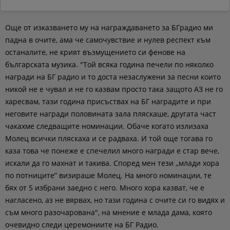
Още от изказването му на награждаването за БГрадио ми
падна в очите, ама че самочувствие и нулев респект към
останалите, не крият възмущението си фенове на
българската музика. "Той всяка година печели по няколко
награди на БГ радио и то доста незаслужени за песни които
никой не е чувал и не го казвам просто така защото АЗ не го
харесвам, тази година присъствах на БГ наградите и при
неговите награди половината зала пляскаше, другата част
чакахме следващите номинации. Обаче когато излизаха
Молец всички пляскаха и се радваха. И той още тогава го
каза това че понеже е спечелил много награди е стар вече,
искали да го махнат и такива. Според мен тези ,,млади хора
по потниците” визираше Молец. На много номинации, те
бях от 5 избрани заедно с него. Много хора казват, че е
нагласено, аз не вярвах, но тази година с очите си го видях и
съм много разочарована", на мнение е млада дама, която
очевидно следи церемониите на БГ Радио.