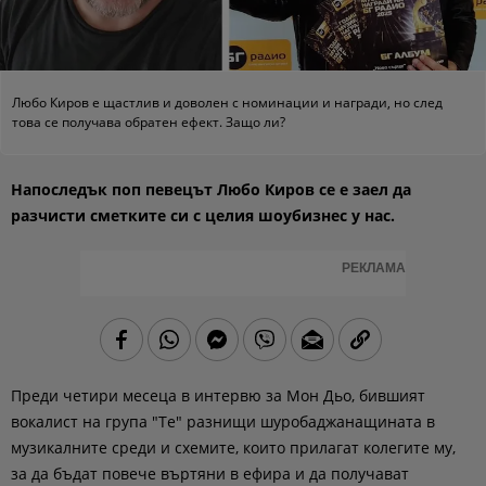
Любо Киров е щастлив и доволен с номинации и награди, но след
това се получава обратен ефект. Защо ли?
Напоследък поп певецът Любо Киров се е заел да
разчисти сметките си с целия шоубизнес у нас.
РЕКЛАМА
Преди четири месеца в интервю за Мон Дьо, бившият
вокалист на група "Те" разнищи шуробаджанащината в
музикалните среди и схемите, които прилагат колегите му,
за да бъдат повече въртяни в ефира и да получават