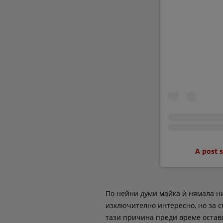
A post 
По нейни думи майка ѝ нямала ни
изключително интересно, но за с
тази причина преди време оставя