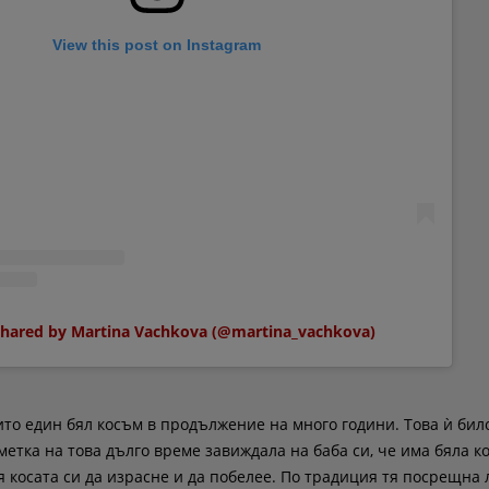
View this post on Instagram
shared by Martina Vachkova (@martina_vachkova)
то един бял косъм в продължение на много години. Това ѝ бил
метка на това дълго време завиждала на баба си, че има бяла к
 косата си да израсне и да побелее. По традиция тя посрещна