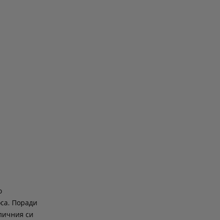
о
оса. Поради
 личния си