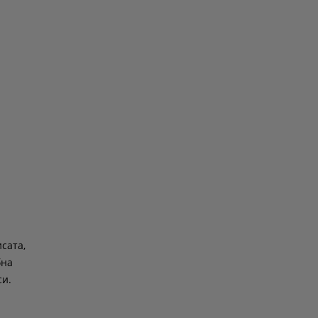
сата,
бна
си.