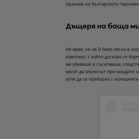
празник на българското Черномо
Дъщеря на баща м
Не крие, че не й било лесно в ю
комплекс, с който доскоро се боре
ме убиваше и съсипваше, следств
могат да отключат при младите х
успя да се преборих с излишните