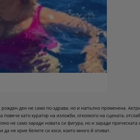
 рожден ден не само по-здрава, но и напълно променена. Актри
а повече като куратор на изложби, отколкото на сцената, отсла
лно не само заради новата си фигура, но и заради прическата 
да не крие белите си коси, които много й отиват.