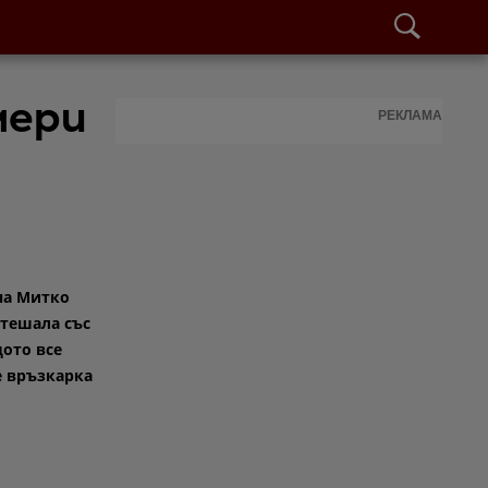
мери
РЕКЛАМА
на Митко
 тешала със
щото все
е връзкарка