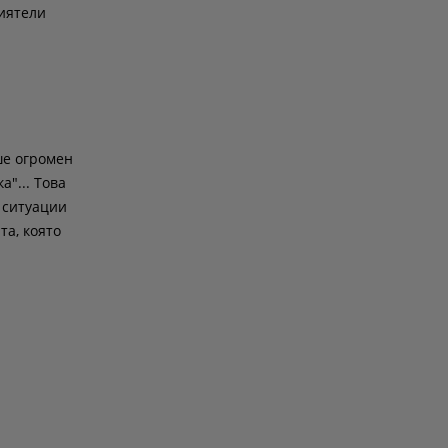
иятели
ше огромен
а"... Това
 ситуации
та, която