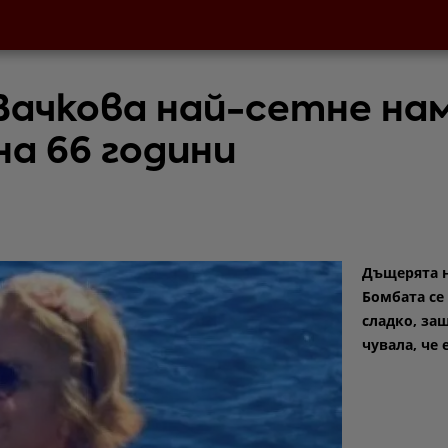
ачкова най-сетне на
на 66 години
Дъщерята 
Бомбата се
сладко, за
чувала, че 