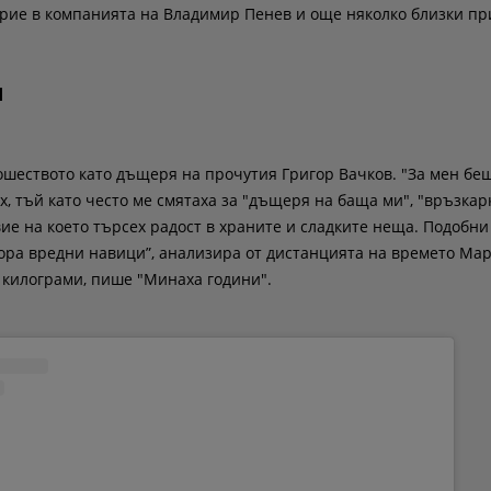
рие в компанията на Владимир Пенев и още няколко близки пр
и
ношеството като дъщеря на прочутия Григор Вачков. "За мен бе
х, тъй като често ме смятаха за "дъщеря на баща ми", "връзкарк
ие на което търсех радост в храните и сладките неща. Подобни
ора вредни навици”, анализира от дистанцията на времето Мар
 килограми, пише "Минаха години".