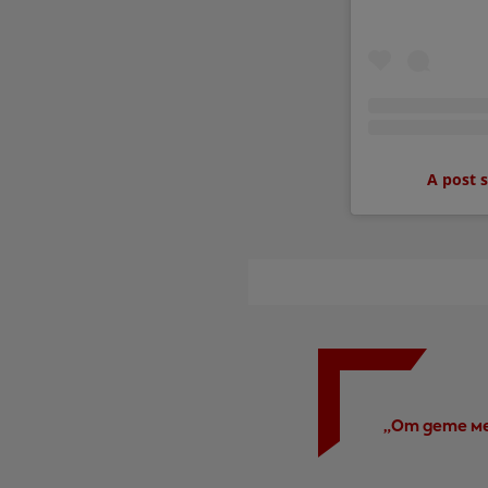
A post 
„От дете ме