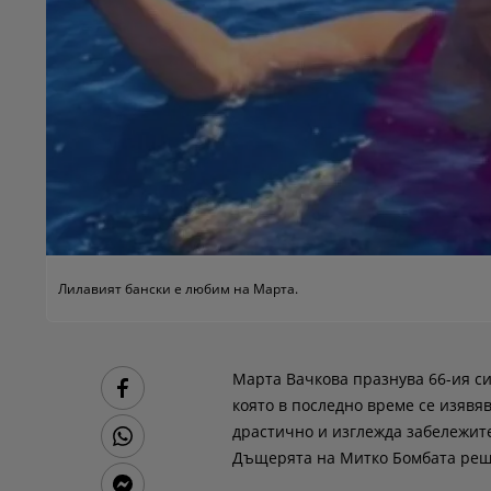
Лилавият бански е любим на Марта.
Марта Вачкова празнува 66-ия си
която в последно време се изявяв
драстично и изглежда забележите
Дъщерята на Митко Бомбата реши 