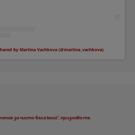
shared by Martina Vachkova (@martina_vachkova)
чтая за чисто бяла коса“, признава тя.