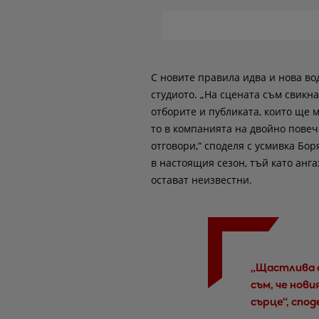
С новите правила идва и нова во
студиото. „На сцената съм свикна
отборите и публиката, които ще м
то в компанията на двойно повеч
отговори,“ споделя с усмивка Бо
в настоящия сезон, тъй като анг
остават неизвестни.
„Щастлива с
съм, че нов
сърце“, спод