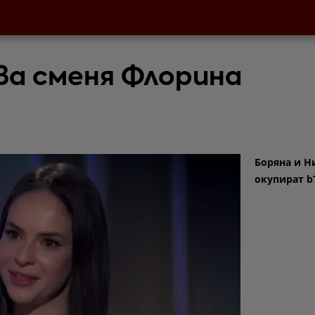
а сменя Флорина
Боряна и Н
окупират b