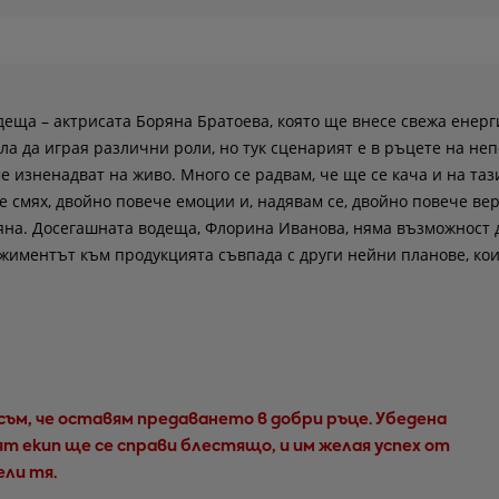
деща – актрисата Боряна Братоева, която ще внесе свежа енерг
ла да играя различни роли, но тук сценарият е в ръцете на неп
е изненадват на живо. Много се радвам, че ще се кача и на таз
е смях, двойно повече емоции и, надявам се, двойно повече ве
ряна. Досегашната водеща, Флорина Иванова, няма възможност 
ажиментът към продукцията съвпада с други нейни планове, ко
ъм, че оставям предаването в добри ръце. Убедена
ият екип ще се справи блестящо, и им желая успех от
ели тя.