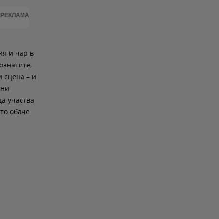
РЕКЛАМА
ия и чар в
ознатите,
и сцена – и
рни
да участва
ито обаче