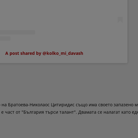
A post shared by @kolko_mi_davash
о на Братоева-Николаос Цитиридис също има своето запазено м
 е част от "България търси талант". Двамата се налагат като ед