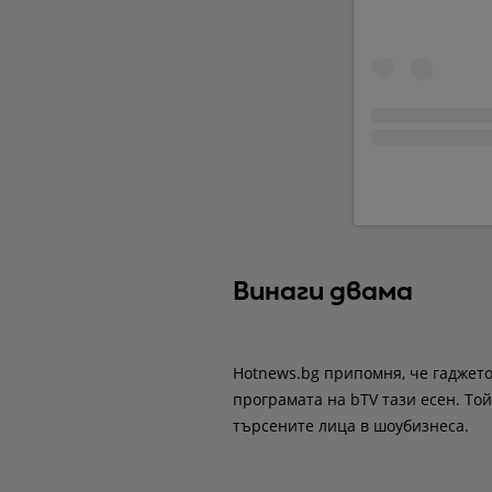
Винаги двама
Hotnews.bg припомня, че гаджет
програмата на bTV тази есен. Той
търсените лица в шоубизнеса.