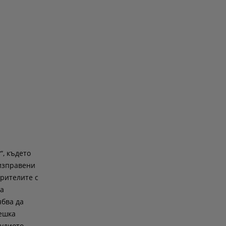
“, където
 изправени
рителите с
на
ябва да
решка
тудиото.