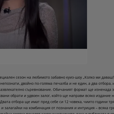
пециален сезон на любимото забавно куиз-шоу „Колко ми даваш?
 непознати, двойно по-голяма печалба и не един, а два отбора,
развлекателно съревнование. Обичаният формат ще изненада з
ани обрати и удвоен залог, който ще направи всяко издание 
вата отбора ще имат пред себе си 12 човека, чиито години тр
, и залагайки на комбинация от познания и интуиция – всяка г
крайна сметка печелят както участниците, така и публиката в с