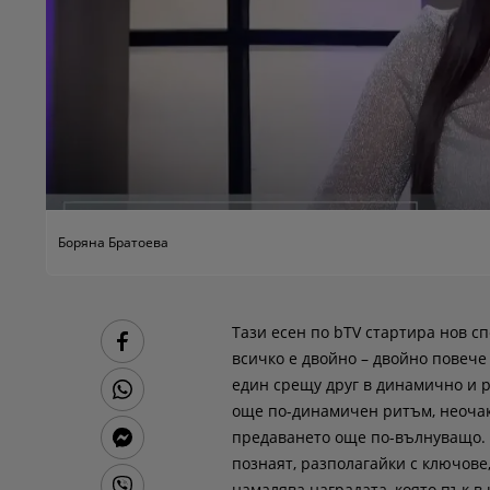
Боряна Братоева
Тази есен по bTV стартира нов с
всичко е двойно – двойно повече
един срещу друг в динамично и 
още по-динамичен ритъм, неочакв
предаването още по-вълнуващо. Д
познаят, разполагайки с ключове
намалява наградата, която пък в 