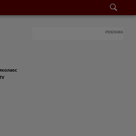
РЕКЛАМА
иколаос
TV