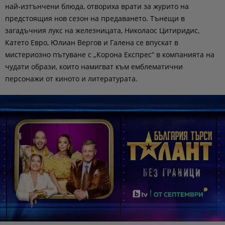
най-изтънчени блюда, отвориха врати за журито на
предстоящия нов сезон на предаването. Тънещи в
загадъчния лукс на железницата, Николаос Цитиридис,
Катето Евро, Юлиан Вергов и Галена се впускат в
мистериозно пътуване с „Корона Експрес“ в компанията на
чудати образи, които намигват към емблематични
персонажи от киното и литературата.