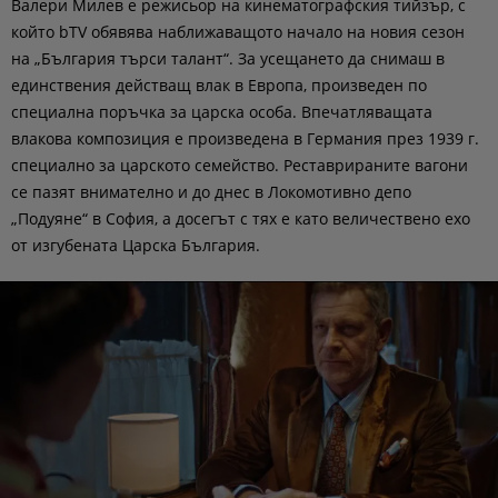
Валери Милев е режисьор на кинематографския тийзър, с
който bTV обявява наближаващото начало на новия сезон
на „България търси талант“. За усещането да снимаш в
единствения действaщ влак в Европа, произведен по
специална поръчка за царска особа. Впечатляващата
влакова композиция е произведена в Германия през 1939 г.
специално за царското семейство. Реставрираните вагони
се пазят внимателно и до днес в Локомотивно депо
„Подуяне“ в София, а досегът с тях е като величествено ехо
от изгубената Царска България.