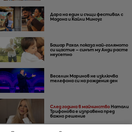
Дара на един и същи фестивал с
Мадона и Кайли Миноуг
Башар Рахал показа най-голямото
си щастие – синът му Анди расте
неусетно
Веселин Маринов не изключва
телефона си на рождения ден
След година в майчинство
Натали
Трифонова е изправена пред
важно решение