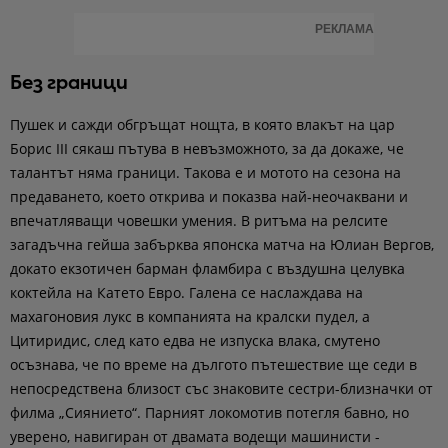
РЕКЛАМА
Без граници
Пушек и сажди обгръщат нощта, в която влакът на цар
Борис III сякаш пътува в невъзможното, за да докаже, че
талантът няма граници
. Такова е и мотото на сезона на
предаването, което открива и показва най-неочаквани и
впечатляващи човешки умения. В ритъма на релсите
загадъчна гейша забърква японска матча на Юлиан Вергов,
докато екзотичен барман фламбира с въздушна целувка
коктейла на Катето Евро. Галена се наслаждава на
махагоновия лукс в компанията на кралски пудел, а
Цитиридис, след като едва не изпуска влака, смутено
осъзнава, че по време на дългото пътешествие ще седи в
непосредствена близост със знаковите сестри-близначки от
филма „Сиянието“. Парният локомотив потегля бавно, но
уверено, навигиран от двамата водещи машинисти -