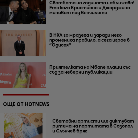
Сватбата на годината наближава!
Ето кога Кристиано и Джорджина
минават под венчилото
В НХЛ го мразеха и заради него
промениха правило, а сега играе в
"Одисея"
Приятелката на Мбапе плаши със
съд за неверни публикации
ОЩЕ ОТ HOTNEWS
Световни артисти ще диктуват
ритъма на партитата в Созопол
и Слънчев бряг