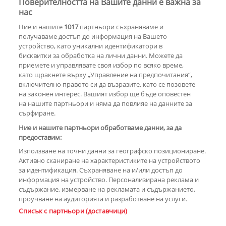
Поверителността на Вашите данни е важна за
30 години по-късно
Мадона и Кайли
нас
Миноуг - от съпернички до
Ние и нашите
1017
партньори съхраняваме и
приятелки
получаваме достъп до информация на Вашето
устройство, като уникални идентификатори в
бисквитки за обработка на лични данни. Можете да
РЕКЛАМА
приемете и управлявате своя избор по всяко време,
като щракнете върху „Управление на предпочитания“,
включително правото си да възразите, като се позовете
на законен интерес. Вашият избор ще бъде оповестен
КОМЕНТАРИ
на нашите партньори и няма да повлияе на данните за
сърфиране.
Ние и нашите партньори обработваме данни, за да
предоставим:
РЕКЛАМА
Използване на точни данни за географско позициониране.
Активно сканиране на характеристиките на устройството
за идентификация. Съхраняване на и/или достъп до
информация на устройство. Персонализирана реклама и
съдържание, измерване на рекламата и съдържанието,
проучване на аудиторията и разработване на услуги.
Copyright © 2007-2026 Hotnews.bg. Всички права запазени.
Списък с партньори (доставчици)
Този уебсайт е собственост на Sportal Media Group