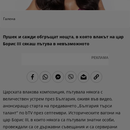
Галена
Пушек и сажди обгръщат нощта, в която влакът на цар
Борис III сякаш пътува в невъзможното
РЕКЛАМА
Царската влакова композиция, пътувала някога с
величествен устрем през България, оживя във видео,
анонсиращо старта на предаването
„България търси
талант“
по
bTV
през септември. Историческите вагони на
цар Борис III, в които някога са пътували знатни особи,
провеждали са се държавни съвещания и са сервирани