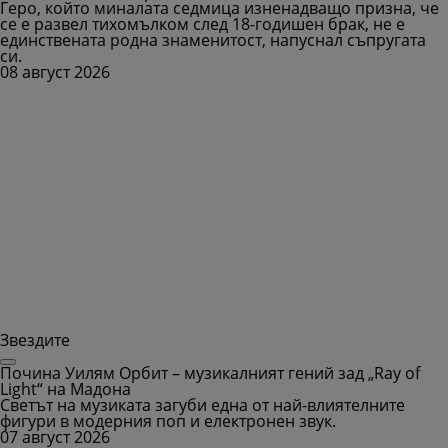
Геро, който миналата седмица изненадващо призна, че
се е развел тихомълком след 18-годишен брак, не е
единствената родна знаменитост, напуснал съпругата
си.
08 август 2026
Звездите
Почина Уилям Орбит – музикалният гений зад „Ray of
Light“ на Мадона
Светът на музиката загуби една от най-влиятелните
фигури в модерния поп и електронен звук.
07 август 2026