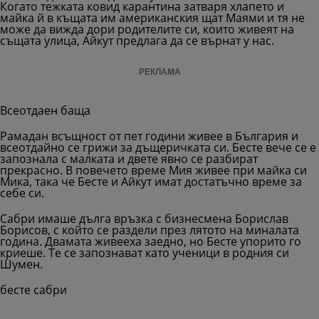
Когато тежката ковид карантина затваря хлапето и
майка й в къщата им американския щат Маями и тя не
може да вижда дори родителите си, които живеят на
същата улица, Айкут предлага да се върнат у нас.
РЕКЛАМА
Всеотдаен баща
Рамадан всъщност от пет години живее в България и
всеотдайно се грижи за дъщеричката си. Бесте вече се е
запознала с малката и двете явно се разбират
прекрасно. В повечето време Мия живее при майка си
Мика, така че Бесте и Айкут имат достатъчно време за
себе си.
Сабри имаше дълга връзка с бизнесмена Борислав
Борисов, с който се раздели през лятото на миналата
година. Двамата живееха заедно, но Бесте упорито го
криеше. Те се запознават като ученици в родния си
Шумен.
бесте сабри