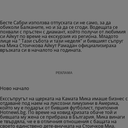
Бесте Сабри използва отпуската си не само, за да
обиколи Балканите, но и за да се сгоди. Водещата се
похвали с пръстен с диамант, който получи от любимия
си Айкут по време на екскурзия из региона. Младото
лице на " Тази събота и тази неделя" и бившият съпруг
на Мика Стоичкова Айкут Рамадан официализираха
връзката си в началото на годината.
РЕКЛАМА
Ново начало
Екссъпругът на щерката на Камата Мика имаше бизнес с
отдаване под наем на луксозни лимузини в Америка,
който му е подарък от бившия футболист, припомня
Hotnews.bg. По време на ковид кризата обаче той и
бившата му жена се прибраха в България. Мика винаги
е твърдяла, че е в отличния отношения с бащата на
своето единствено дете-внучката на Стоичков Миа.