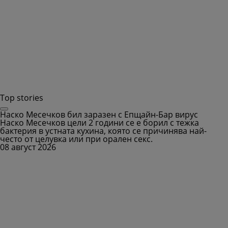
Top stories
Наско Месечков бил заразен с Епщайн-Бар вирус
Наско Месечков цели 2 години се е борил с тежка
бактерия в устната кухина, която се причинява най-
често от целувка или при орален секс.
08 август 2026