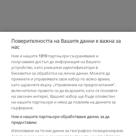
Поверителността на Вашите данни е важна за
нас
Ние и нашите
1019
партньори съхраняваме и
получаваме достъп до информация на Вашето
устройство, като уникални идентификатори в
бисквитки за обработка на лични данни. Можете да
приемете и управлявате своя избор по всяко време,
като щракнете върху „Управление на предпочитания“,
включително правото си да възразите, като се позовете
на законен интерес. Вашият избор ще бъде оповестен
на нашите партньори и няма да повлияе на данните за
сърфиране.
Ние и нашите партньори обработваме данни, за да
предоставим:
Използване на точни данни за географско позициониране.