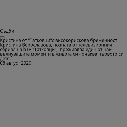
Съдби
Кристина от "Татковци"с високорискова бременност
Кристина Верославова, позната от телевизионния
сериал на bTV “Татковци“, преживява един от най-
вълнуващите моменти в живота си - очаква първото си
дете.
08 август 2026