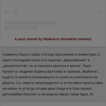
A post shared by Майките (@maikite.tvseries)
Снимката бързо събра стотици харесвания и коментари, в
които последователите ѝ я наричат „вдъхновение“ и
„доказателство, че истинската красота е вечна“. През
пролетта гледахме Боряна Братоева в сериала „Майките“,
където тя влезе в запомнящата се роля на учителката на
децата. Със своята непринуденост и естествено присъствие
на екран тя успя да остави ярка следа и в този проект,
допълвайки богатия си актьорски образ, пише Една. бг.