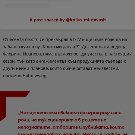
A post shared by @kolko_mi_davash
От есента пък тя се прехвърля в bTV и ще бъде водеща на
забавно куиз-шоу „Колко ми даваш?“. Досегашната водеща,
Флорина Иванова, няма възможност да участва в настоящия
сезон, тъй като ангажиментът към продукцията съвпада с
други нейни планове, които обаче остават неизвестни,
напомня Hotnews.bg.
„На сцената съм свикнала да играя различни
роли, но тук сценарият е в ръцете на
непознатите, отборите и публиката, които
ще ме изненадват на живо. Много се радвам, че