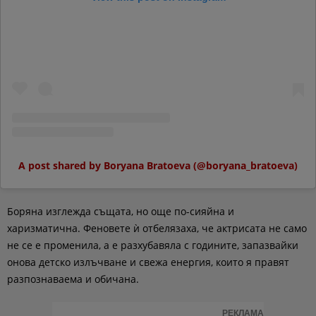
A post shared by Boryana Bratoeva (@boryana_bratoeva)
Боряна изглежда същата, но още по-сияйна и
харизматична. Феновете ѝ отбелязаха, че актрисата не само
не се е променила, а е разхубавяла с годините, запазвайки
онова детско излъчване и свежа енергия, които я правят
разпознаваема и обичана.
РЕКЛАМА