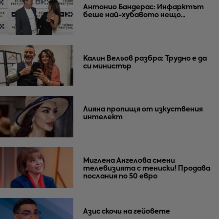
Антонио Бандерас: Инфарктът
беше най-хубавото нещо...
Калин Вельов разбра: Трудно е да
си министър
Лияна пропищя от изкуствения
интелект
Миглена Ангелова смени
телевизията с тениски! Продава
послания по 50 евро
Азис скочи на гейовете