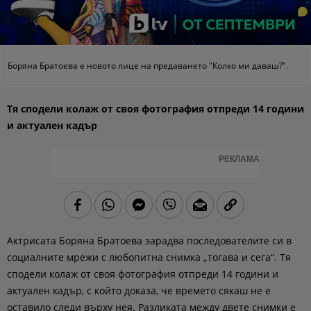
Боряна Братоева е новото лице на предаването "Колко ми даваш?".
Тя сподели колаж от своя фотография отпреди 14 години
и актуален кадър
РЕКЛАМА
Актрисата Боряна Братоева зарадва последователите си в
социалните мрежи с любопитна снимка „тогава и сега“. Тя
сподели колаж от своя фотография отпреди 14 години и
актуален кадър, с който доказа, че времето сякаш не е
оставило следи върху нея. Разликата между двете снимки е