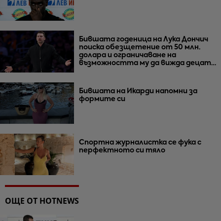
Бившата годеница на Лука Дончич
поиска обезщетение от 50 млн.
долара и ограничаване на
възможността му да вижда децата
им
Бившата на Икарди напомни за
формите си
Спортна журналистка се фука с
перфектното си тяло
ОЩЕ ОТ HOTNEWS