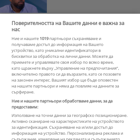
Поверителността на Вашите данни е важна за
Световни артисти ще диктуват
нас
ритъма на партитата в Созопол
Ние и нашите
1019
партньори съхраняваме и
и Слънчев бряг
получаваме достъп до информация на Вашето
устройство, като уникални идентификатори в
бисквитки за обработка на лични данни. Можете да
РЕКЛАМА
приемете и управлявате своя избор по всяко време,
като щракнете върху „Управление на предпочитания“,
включително правото си да възразите, като се позовете
на законен интерес. Вашият избор ще бъде оповестен
КОМЕНТАРИ
на нашите партньори и няма да повлияе на данните за
сърфиране.
Ние и нашите партньори обработваме данни, за да
предоставим:
РЕКЛАМА
Използване на точни данни за географско позициониране.
Активно сканиране на характеристиките на устройството
за идентификация. Съхраняване на и/или достъп до
информация на устройство. Персонализирана реклама и
съдържание, измерване на рекламата и съдържанието,