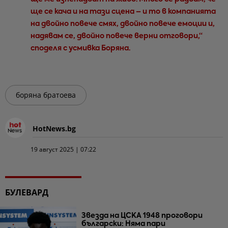
ще се кача и на тази сцена – и то в компанията
на двойно повече смях, двойно повече емоции и,
надявам се, двойно повече верни отговори,“
споделя с усмивка Боряна.
боряна братоева
HotNews.bg
19 август 2025 | 07:22
БУЛЕВАРД
Звезда на ЦСКА 1948 проговори
български: Няма пари