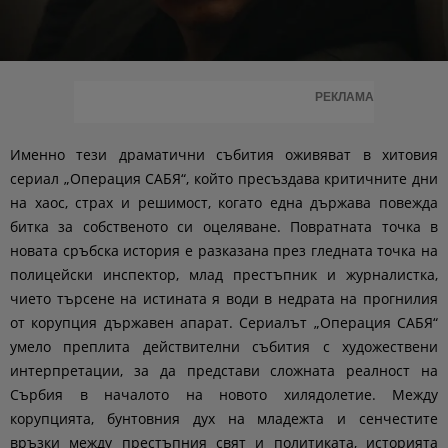
РЕКЛАМА
Именно тези драматични събития оживяват в хитовия
сериал „Операция САБЯ“, който пресъздава критичните дни
на хаос, страх и решимост, когато една държава повежда
битка за собственото си оцеляване. Повратната точка в
новата сръбска история е разказана през гледната точка на
полицейски инспектор, млад престъпник и журналистка,
чието търсене на истината я води в недрата на прогнилия
от корупция държавен апарат. Сериалът „Операция САБЯ“
умело преплита действителни събития с художествени
интерпретации, за да представи сложната реалност на
Сърбия в началото на новото хилядолетие. Между
корупцията, бунтовния дух на младежта и сенчестите
връзки между престъпния свят и политиката, историята