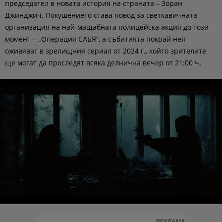
председател в новата история на страната –
Зоран
Джинджич
. Покушението става повод за светкавичната
организация на най-мащабната полицейска акция до този
момент – „Операция САБЯ“, а събитията покрай нея
оживяват в зрелищния сериал от 2024 г., който зрителите
ще могат да проследят
всяка делнична вечер от 21:00 ч.
РЕКЛАМА