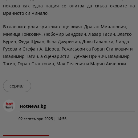
показва как една нация се опитва да скъса оковите на
мрачното си минало.
В главните роли зрителите ще видят Драган Мичанович,
Милица Гойкович, Любомир Бандович, Лазар Тасич, Златко
Бурич, Федя Щукан, Ясна Джуричич, Доля Гавански, Линда
Русева и Стефан А. Щерев. Режисьори са Горан Станкович и
Владимир Тагич, а сценаристи – Дежан Причич, Владимир
Тагич, Горан Станкович, Мая Пелевич и Марян Алчевски.
сериал
HotNews.bg
02 септември 2025 | 14:56