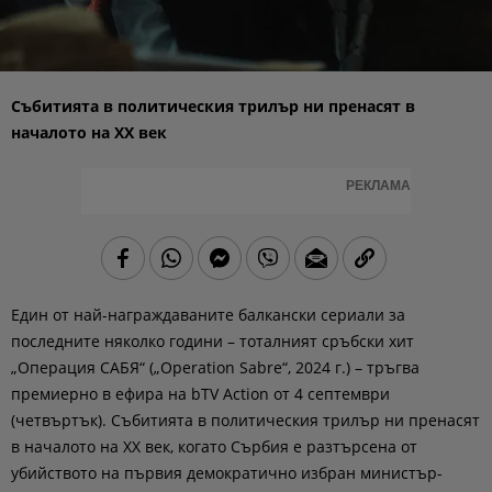
Събитията в политическия трилър ни пренасят в
началото на XX век
РЕКЛАМА
Един от най-награждаваните балкански сериали за
последните няколко години – тоталният сръбски хит
„Операция САБЯ“
(„Operation Sabre“, 2024 г.) – тръгва
премиерно в ефира на
bTV Action
от
4 септември
(четвъртък)
. Събитията в политическия трилър ни пренасят
в началото на XX век, когато Сърбия е разтърсена от
убийството на първия демократично избран министър-