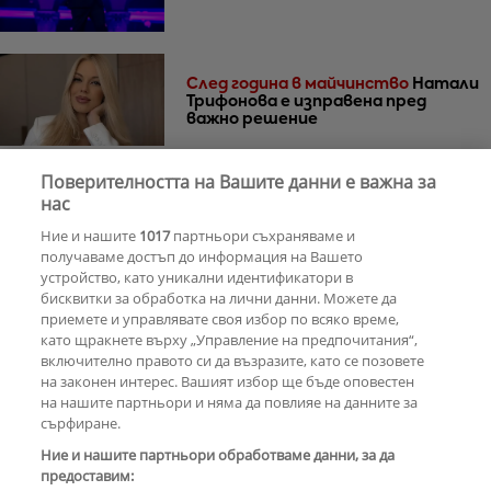
След година в майчинство
Натали
Трифонова е изправена пред
важно решение
Поверителността на Вашите данни е важна за
30 години по-късно
Мадона и Кайли
нас
Миноуг - от съпернички до
Ние и нашите
1017
партньори съхраняваме и
приятелки
получаваме достъп до информация на Вашето
устройство, като уникални идентификатори в
бисквитки за обработка на лични данни. Можете да
РЕКЛАМА
приемете и управлявате своя избор по всяко време,
като щракнете върху „Управление на предпочитания“,
включително правото си да възразите, като се позовете
на законен интерес. Вашият избор ще бъде оповестен
КОМЕНТАРИ
на нашите партньори и няма да повлияе на данните за
сърфиране.
Ние и нашите партньори обработваме данни, за да
предоставим:
РЕКЛАМА