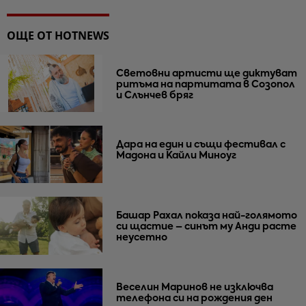
ОЩЕ ОТ HOTNEWS
Световни артисти ще диктуват
ритъма на партитата в Созопол
и Слънчев бряг
Дара на един и същи фестивал с
Мадона и Кайли Миноуг
Башар Рахал показа най-голямото
си щастие – синът му Анди расте
неусетно
Веселин Маринов не изключва
телефона си на рождения ден