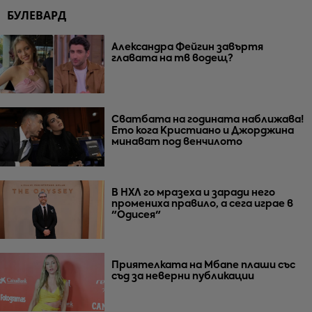
БУЛЕВАРД
Александра Фейгин завъртя
главата на тв водещ?
Сватбата на годината наближава!
Ето кога Кристиано и Джорджина
минават под венчилото
В НХЛ го мразеха и заради него
промениха правило, а сега играе в
"Одисея"
Приятелката на Мбапе плаши със
съд за неверни публикации