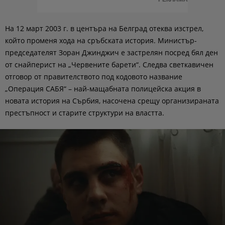
На 12 март 2003 г. в центъра на Белград отеква изстрел,
който променя хода на сръбската история. Министър-
председателят Зоран Джинджич е застрелян посред бял ден
от снайперист на „Червените барети“. Следва светкавичен
отговор от правителството под кодовото название
„Операция САБЯ“ – най-мащабната полицейска акция в
новата история на Сърбия, насочена срещу организираната
престъпност и старите структури на властта.