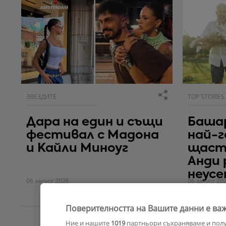
ЗВЕЗДИТЕ
TOP STORIES
Дара на един и същи
Башар
фестивал с Мадона
най-г
и Кайли Миноуг
щаст
Анди
неус
06 август 2026
06 август 20
Поверителността на Вашите данни е важ
Ние и нашите
1019
партньори съхраняваме и пол