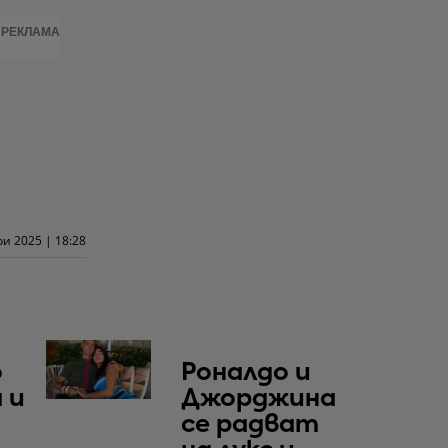
РЕКЛАМА
и 2025 | 18:28
о
Роналдо и
 и
Джорджина
се радват