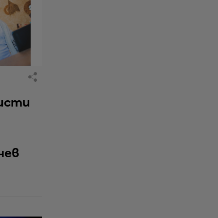
исти
чев