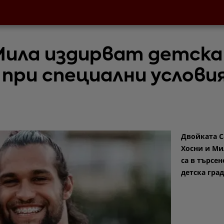
Мила издирват детска
 при специални услови
Двойката 
Хосни и Ми
са в търсен
детска град