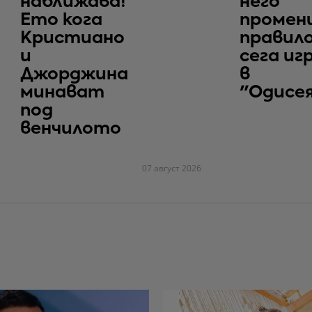
наближава!
него
Ето кога
промен
Кристиано
правило
и
сега иг
Джорджина
в
минават
"Одисе
под
венчилото
07 август 2026