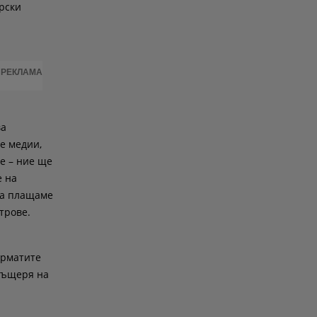
ирски
РЕКЛАМА
ва
е медии,
е – ние ще
е на
 да плащаме
трове.
орматите
 дъщеря на