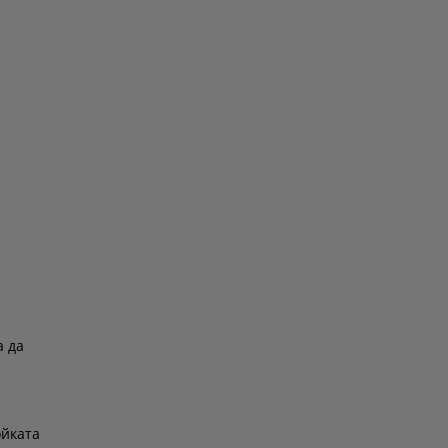
а да
ойката