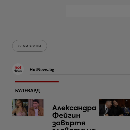
сами хосни
HotNews.bg
БУЛЕВАРД
Александра
Фейгин
завъртя