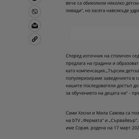
вече са обиколили няколко детск
ливади”, но засега навсякъде удр
Според източник на столичен сед
предлага на градини и образова
като компенсация.„Търсим детска
популяризираме заведението в с
нашите последователи достъп до 
за обучението на децата ни” - пр
Сами Хосни и Мила Савова са по
на bTV „Фермата“ и „Сървайвър“.
име Сорая, родена на 17 март 202