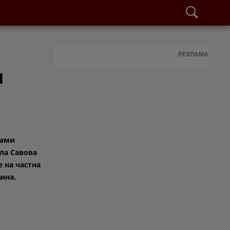
РЕКЛАМА
я
Сами
ла Савова
е на частна
ина.