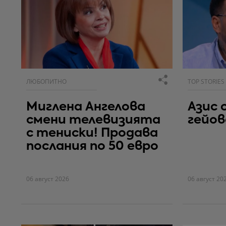
ЛЮБОПИТНО
TOP STORIES
Миглена Ангелова
Азис 
смени телевизията
гейо
с тениски! Продава
послания по 50 евро
06 август 2026
06 август 20