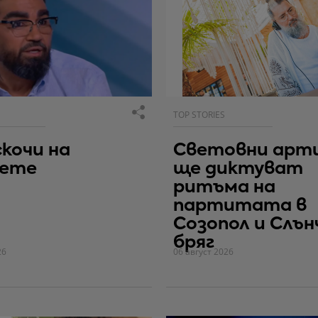
TOP STORIES
скочи на
Световни арт
вете
ще диктуват
ритъма на
партитата в
Созопол и Слън
бряг
26
06 август 2026