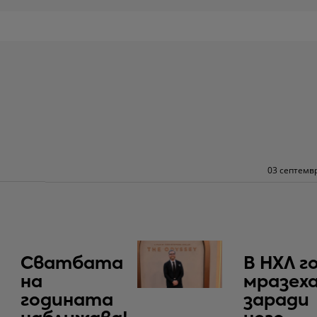
03 септемвр
Сватбата
В НХЛ г
на
мразеха
годината
заради