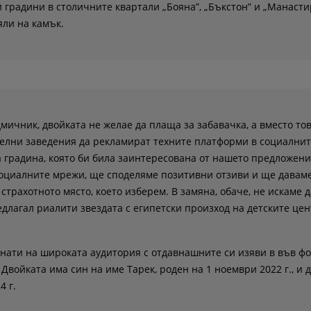
и градини в столичните квартали „Бояна”, „Бъкстон” и „Манаст
яли на камък.
мичник, двойката не желае да плаща за забавачка, а вместо то
телни заведения да рекламират техните платформи в социалнит
 градина, която би била заинтересована от нашето предложени
оциалните мрежи, ще споделяме позитивни отзиви и ще давам
страхотното място, което изберем. В замяна, обаче, не искаме
едлагал риалити звездата с египетски произход на детските цен
знати на широката аудитория с отдавнашните си изяви в във ф
 Двойката има син на име Тарек, роден на 1 ноември 2022 г., и
4 г.