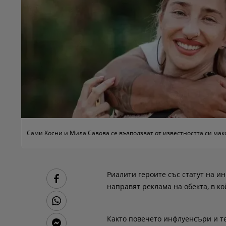
Сами Хосни и Мила Савова се възползват от известността си ма
Риалити героите със статут на ин
направят реклама на обекта, в ко
Както повечето инфлуенсъри и те