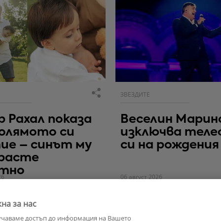
ЗВЕЗДИТЕ
 Рахал показа
Веселин Марин
олямото си
изключва теле
ие – синът му
си на рождения
 расте
етно
26
06 август 2026
на за нас
учаваме достъп до информация на Вашето