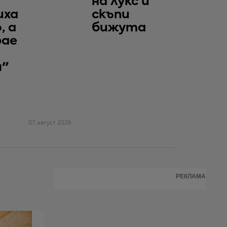
на лукс и
иха
скъпи
, а
бижута
рае
я"
07 август 2026
РЕКЛАМА