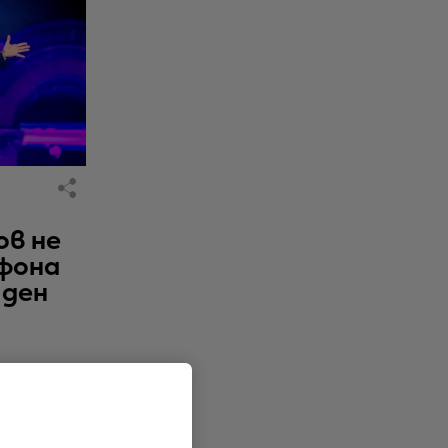
ов не
фона
 ден