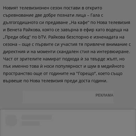
Новият телевизионен сезон постави в открито
съревнование две добре познати лица – Гала с
дългогодишното си предаване „На кафе“ по Нова телевизия
и Венета Райкова, която се завърна в ефир като водеща на
„Преди обед“ по bTV. Райкова безспорно е изненадата на
сезона – още с първите си участия тя привлече внимание с
директния и на моменти скандален стил на интервюиране.
Част от зрителите намират подхода ѝ за твърде жълт, но
пък именно това ѝ носи популярност и шум в медийното
пространство още от годините на "Горещо", което също
вървеше по Нова телевизия преди доста години.
РЕКЛАМА