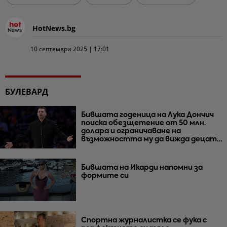
HotNews.bg
10 септември 2025 | 17:01
БУЛЕВАРД
Бившата годеница на Лука Дончич
поиска обезщетение от 50 млн.
долара и ограничаване на
възможността му да вижда децата
им
Бившата на Икарди напомни за
формите си
Спортна журналистка се фука с