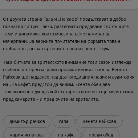
От другата страна Гала и „На кафе“ продължават в добре
познатия си тон – леко, разтегнато предаване със същите
теми и динамика, които мнозина вече намират за
изчерпани. За верните почитатели на формата това е
стабилност, но за търсещите ново и свежо – скука.
Така битката за зрителското внимание този сезон изглежда
особено интересна: дали провокативният стил на Венета
Райкова ще надделее над дългогодишния навик и аудитория
на „На кафе“, предстои да видим. Есента обещава
телевизионен дуел, в който старото и новото ще мерят сили
пред камерите – и пред очите на зрителите.
димитър рачков
гала
Венета Райкова
мария игнатова
на кафе
преди обед