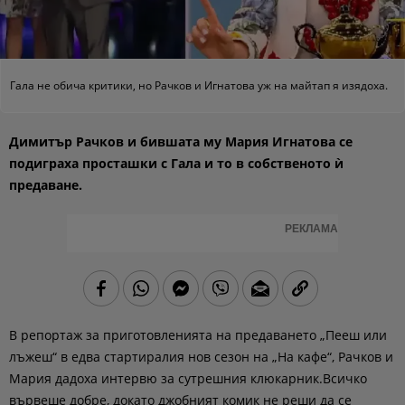
Гала не обича критики, но Рачков и Игнатова уж на майтап я изядоха.
Димитър Рачков и бившата му Мария Игнатова се
подиграха просташки с Гала и то в собственото ѝ
предаване.
РЕКЛАМА
В репортаж за приготовленията на предаването „Пееш или
лъжеш“ в едва стартиралия нов сезон на „На кафе“, Рачков и
Мария дадоха интервю за сутрешния клюкарник.Всичко
вървеше добре, докато джобният комик не реши да се