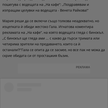
пошегува с водещата на „На кафе“: „Поздравявам и
изпращам целувки на водещата - Венета Райкова!“
Мария реши да се включи също толкова неадекватно, но
изцепката ѝ обиди жестоко Гала. Игнатова коментира
рекламата на „На кафе“, на която водещата гледа с бинокъл.
„С бинокъл ще гледа ами ... с какво да търси тримата или
четирима зрители на предаването, които са ѝ
останали?!“Гала се опита да се засмее, но все пак не можа да
скрие обидата си от просташкия бъзик.
РЕКЛАМА