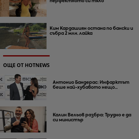
перфектното си тяло
Ким Кардашиян остана по бански и
събра 2 млн. лайка
ОЩЕ ОТ HOTNEWS
Антонио Бандерас: Инфарктът
беше най-хубавото нещо...
Калин Вельов разбра: Трудно е да
си министър