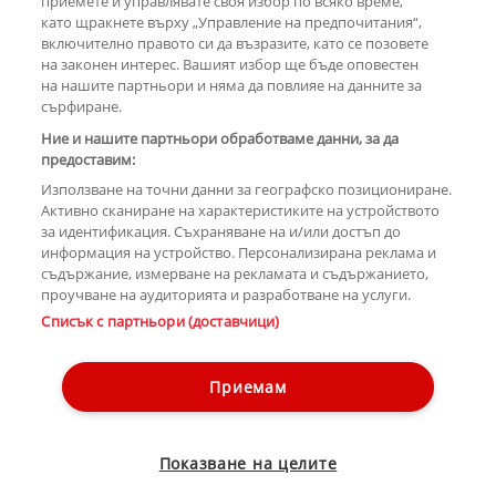
приемете и управлявате своя избор по всяко време,
като щракнете върху „Управление на предпочитания“,
включително правото си да възразите, като се позовете
на законен интерес. Вашият избор ще бъде оповестен
КОМЕНТАРИ
на нашите партньори и няма да повлияе на данните за
сърфиране.
Ние и нашите партньори обработваме данни, за да
предоставим:
РЕКЛАМА
Използване на точни данни за географско позициониране.
Активно сканиране на характеристиките на устройството
за идентификация. Съхраняване на и/или достъп до
информация на устройство. Персонализирана реклама и
съдържание, измерване на рекламата и съдържанието,
проучване на аудиторията и разработване на услуги.
Copyright © 2007-2026 Hotnews.bg. Всички права запазени.
Списък с партньори (доставчици)
Този уебсайт е собственост на Sportal Media Group
Контакти
За рекламa
Общи условия
Етични правила на НСС
Приемам
Управление на предпочитания
Лични данни
Показване на целите