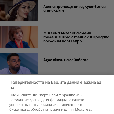
Лияна пропищя от изкуствения
интелект
Миглена Ангелова смени
телевизията с тениски! Продава
послания по 50 евро
Азис скочи на гейовете
Поверителността на Вашите данни е важна за
нас
Световни артисти ще диктуват
ритъма на партитата в Созопол
Ние и нашите
1019
партньори съхраняваме и
и Слънчев бряг
получаваме достъп до информация на Вашето
устройство, като уникални идентификатори в
бисквитки за обработка на лични данни. Можете да
РЕКЛАМА