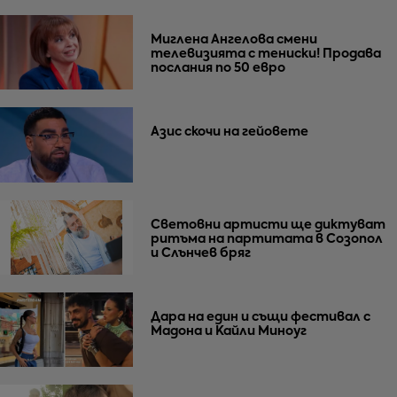
Миглена Ангелова смени
телевизията с тениски! Продава
послания по 50 евро
Азис скочи на гейовете
Световни артисти ще диктуват
ритъма на партитата в Созопол
и Слънчев бряг
Дара на един и същи фестивал с
Мадона и Кайли Миноуг