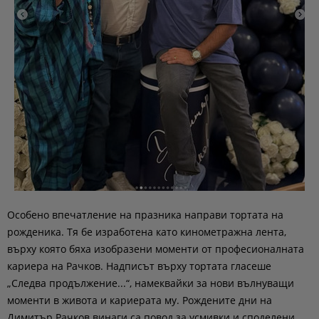
Особено впечатление на празника направи тортата на
рожденика. Тя бе изработена като кинометражна лента,
върху която бяха изобразени моменти от професионалната
кариера на Рачков. Надписът върху тортата гласеше
„Следва продължение...“, намеквайки за нови вълнуващи
моменти в живота и кариерата му. Рождените дни на
Димитър Рачков винаги са повод за усмивки и споделени