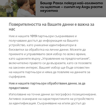
Башар Рахал показа най-голямото
си щастие – синът му Анди расте
неусетно
Поверителността на Вашите данни е важна за
Веселин Маринов не изключва
нас
телефона си на рождения ден
Ние и нашите
1019
партньори съхраняваме и
получаваме достъп до информация на Вашето
устройство, като уникални идентификатори в
бисквитки за обработка на лични данни. Можете да
РЕКЛАМА
приемете и управлявате своя избор по всяко време,
като щракнете върху „Управление на предпочитания“,
включително правото си да възразите, като се позовете
на законен интерес. Вашият избор ще бъде оповестен
КОМЕНТАРИ
на нашите партньори и няма да повлияе на данните за
сърфиране.
Ние и нашите партньори обработваме данни, за да
предоставим:
РЕКЛАМА
Използване на точни данни за географско позициониране.
Активно сканиране на характеристиките на устройството
за идентификация. Съхраняване на и/или достъп до