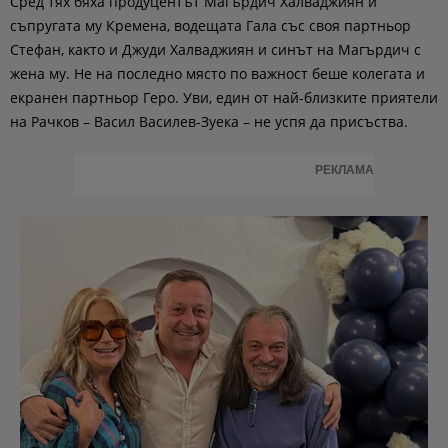
Сред тях бяха продуцентът Магърдич Халваджиян и
съпругата му Кремена, водещата Гала със своя партньор
Стефан, както и Джуди Халваджиян и синът на Магърдич с
жена му. Не на последно място по важност беше колегата и
екранен партньор Геро. Уви, един от най-близките приятели
на Рачков – Васил Василев-Зуека – не успя да присъства.
РЕКЛАМА