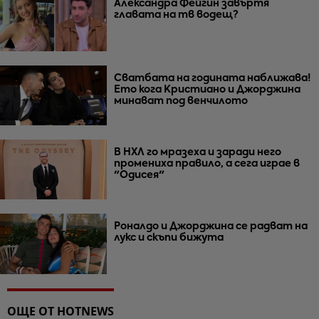
Александра Фейгин завъртя
главата на тв водещ?
Сватбата на годината наближава!
Ето кога Кристиано и Джорджина
минават под венчилото
В НХЛ го мразеха и заради него
промениха правило, а сега играе в
"Одисея"
Роналдо и Джорджина се радват на
лукс и скъпи бижута
ОЩЕ ОТ HOTNEWS