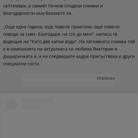
септември, а самият Рачков сподели снимки и
благодарности към близките си.
„Още една година, още повече приятели, още повече
поводи за смях. Благодаря, че сте до мен!“, написа тв
водещия на "Като две капки вода". На заглавната снимка той
е в компанията на актуалната си любима Виктория и
дъщеричката ѝ, а на следващите кадри присъстваха и други
специални гости.
РЕКЛАМА