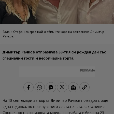
Гала и Стефан са сред най-любимите хора на рожденика Димитър
Рачков.
Димитър Рачков отпразнува 53-тия си рожден ден със
специални гости и необичайна торта.
РЕКЛАМА
На 18 септември актьорът Димитър Рачков помъдря с още
една годинка, но празнуването се състоя със закъснение.
Според пост в социалната мрежа, веселбата е била на 23