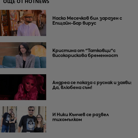
ОЩЕ ОТ HOTNEWS
Наско Месечков бил заразен с
Епщайн-Бар вирус
Кристина от "Татковци"с
високорискова бременност
Андреа се показа с руснак и заяви:
Да, влюбена съм!
И Ники Кънчев се развел
тихомълком