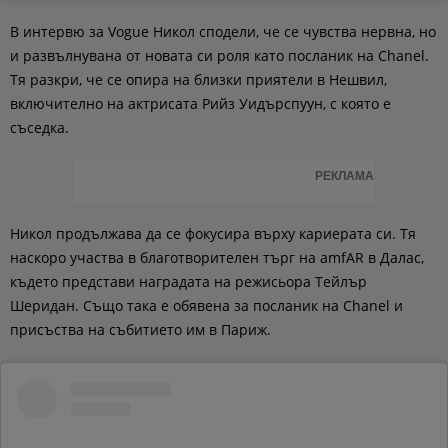
В интервю за Vogue Никол сподели, че се чувства нервна, но
и развълнувана от новата си роля като посланик на Chanel.
Тя разкри, че се опира на близки приятели в Нешвил,
включително на актрисата Рийз Уидърспуун, с която е
съседка.
РЕКЛАМА
Никол продължава да се фокусира върху кариерата си. Тя
наскоро участва в благотворителен търг на amfAR в Далас,
където представи наградата на режисьора Тейлър
Шеридан. Също така е обявена за посланик на Chanel и
присъства на събитието им в Париж.