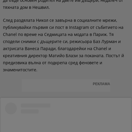
да бъде основен родител на двете им дъщери, недалеч от
тяхната дом в Нешвил.
След раздялата Никол се завърна в социалните мрежи,
публикувайки първия си пост в Instagram от събитието на
Chanel по време на Седмицата на модата в Париж. Тя
сподели снимки с дъщерите си, режисьора Баз Лурман и
актрисата Ванеса Паради, благодарейки на Chanel и
креативния директор Матийо Блази за поканата. Постът й
предизвика вълна от подкрепа сред феновете и
знаменитостите.
РЕКЛАМА