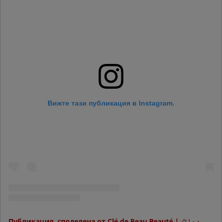
Вижте тази публикация в Instagram.
Публикация, споделена от Clé de Peau Beauté | クレ・ド・ポー ボーテ (@cledepeaubeaute)