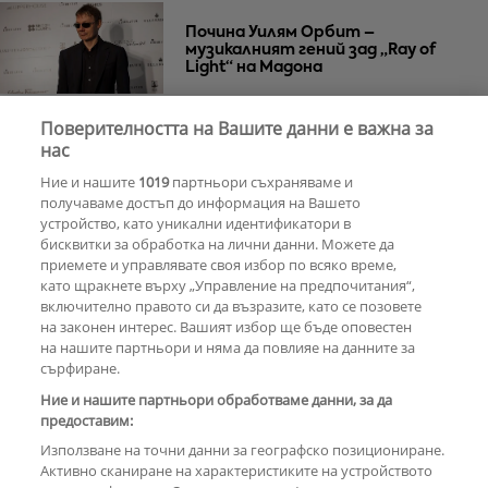
Почина Уилям Орбит –
музикалният гений зад „Ray of
Light“ на Мадона
Поверителността на Вашите данни е важна за
нас
Za Zú Слънчев бряг се завръща с
нова енергия и кулинарна
Ние и нашите
1019
партньори съхраняваме и
еволюция
получаваме достъп до информация на Вашето
устройство, като уникални идентификатори в
бисквитки за обработка на лични данни. Можете да
РЕКЛАМА
приемете и управлявате своя избор по всяко време,
като щракнете върху „Управление на предпочитания“,
включително правото си да възразите, като се позовете
на законен интерес. Вашият избор ще бъде оповестен
КОМЕНТАРИ
на нашите партньори и няма да повлияе на данните за
сърфиране.
Ние и нашите партньори обработваме данни, за да
предоставим:
РЕКЛАМА
Използване на точни данни за географско позициониране.
Активно сканиране на характеристиките на устройството