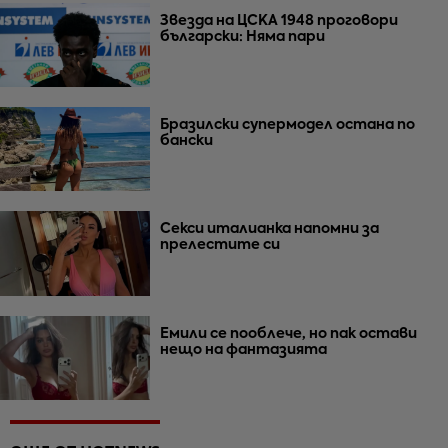
Звезда на ЦСКА 1948 проговори
български: Няма пари
Бразилски супермодел остана по
бански
Секси италианка напомни за
прелестите си
Емили се пооблече, но пак остави
нещо на фантазията