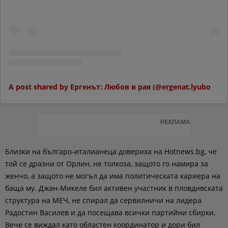
A post shared by Ергенът: Любов в рая (@ergenat.lyubov.v.raya.btv)
РЕКЛАМА
Близки на българо-италианеца довериха на Hotnews.bg, че
той се дразни от Орлин, не толкоза, защото го намира за
женчо, а защото не могъл да има политическата кариера на
баща му. Джан-Микеле бил активен участник в пловдивската
структура на МЕЧ, не спирал да сервилничи на лидера
Радостин Василев и да посещава всички партийни сбирки.
Вече се виждал като областен координатор и дори бил