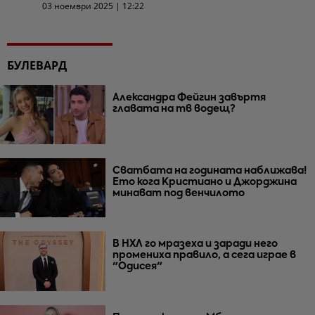
03 ноември 2025 | 12:22
БУЛЕВАРД
Александра Фейгин завъртя
главата на тв водещ?
Сватбата на годината наближава!
Ето кога Кристиано и Джорджина
минават под венчилото
В НХЛ го мразеха и заради него
промениха правило, а сега играе в
"Одисея"