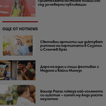
Приятелката на Мбапе плаши със
съд за неверни публикации
ОЩЕ ОТ HOTNEWS
Световни артисти ще диктуват
ритъма на партитата в Созопол
и Слънчев бряг
Дара на един и същи фестивал с
Мадона и Кайли Миноуг
Башар Рахал показа най-голямото
си щастие – синът му Анди расте
неусетно