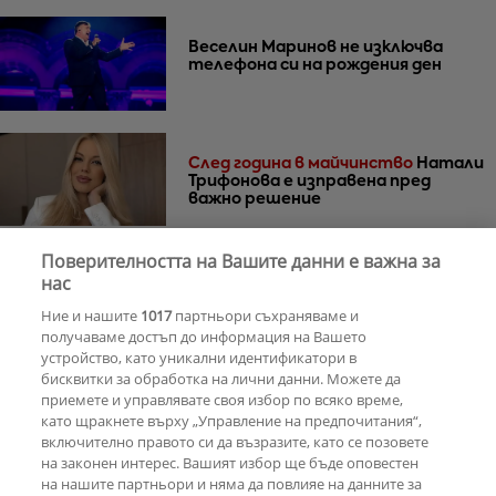
Веселин Маринов не изключва
телефона си на рождения ден
След година в майчинство
Натали
Трифонова е изправена пред
важно решение
Поверителността на Вашите данни е важна за
нас
30 години по-късно
Мадона и Кайли
Миноуг - от съпернички до
Ние и нашите
1017
партньори съхраняваме и
приятелки
получаваме достъп до информация на Вашето
устройство, като уникални идентификатори в
бисквитки за обработка на лични данни. Можете да
РЕКЛАМА
приемете и управлявате своя избор по всяко време,
като щракнете върху „Управление на предпочитания“,
включително правото си да възразите, като се позовете
на законен интерес. Вашият избор ще бъде оповестен
КОМЕНТАРИ
на нашите партньори и няма да повлияе на данните за