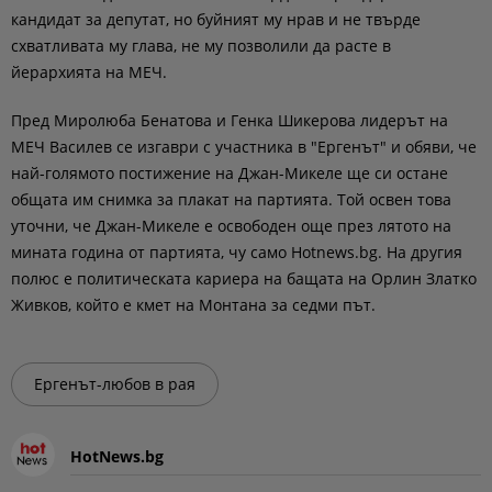
кандидат за депутат, но буйният му нрав и не твърде
схватливата му глава, не му позволили да расте в
йерархията на МЕЧ.
Пред Миролюба Бенатова и Генка Шикерова лидерът на
МЕЧ Василев се изгаври с участника в "Ергенът" и обяви, че
най-голямото постижение на Джан-Микеле ще си остане
общата им снимка за плакат на партията. Той освен това
уточни, че Джан-Микеле е освободен още през лятото на
мината година от партията, чу само Hotnews.bg. На другия
полюс е политическата кариера на бащата на Орлин Златко
Живков, който е кмет на Монтана за седми път.
Ергенът-любов в рая
HotNews.bg