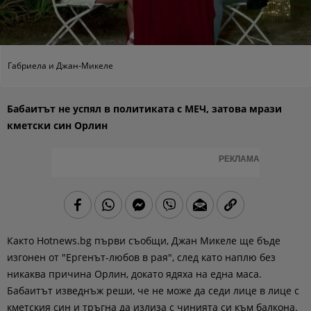
Габриела и Джан-Микеле
Бабаитът не успял в политиката с МЕЧ, затова мрази
кметски син Орлин
РЕКЛАМА
Както Hotnews.bg първи съобщи, Джан Микеле ще бъде
изгонен от "Ергенът-любов в рая", след като наплю без
никаква причина Орлин, докато ядяха на една маса.
Бабаитът изведнъж реши, че не може да седи лице в лице с
кметския син и тръгна да излиза с чинията си към балкона.