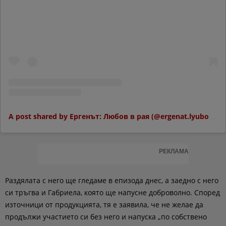
A post shared by Ергенът: Любов в рая (@ergenat.lyubov.v.raya.btv)
РЕКЛАМА
Раздялата с него ще гледаме в епизода днес, а заедно с него
си тръгва и Габриела, която ще напусне доброволно. Според
източници от продукцията, тя е заявила, че не желае да
продължи участието си без него и напуска „по собствено