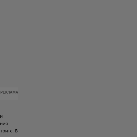
РЕКЛАМА
 и
дния
трите. В