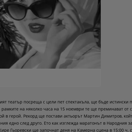
ият театър посреща с цели пет спектакъла, ще бъде истински п
 В рамките на няколко часа на 15 ноември те ще преминават от 
ерой в герой. Рекорд ще постави актьорът Мартин Димитров, кой
ния едно след друго. Ето как изглежда маратонът в Народния за
ире Гьоревски ще започнат деня на Камерна сцена в 15:00 ч. с