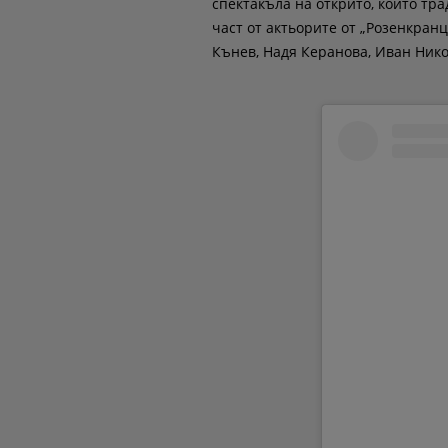
спектакъла на открито, който тр
част от актьорите от „Розенкран
Кънев, Надя Керанова, Иван Нико