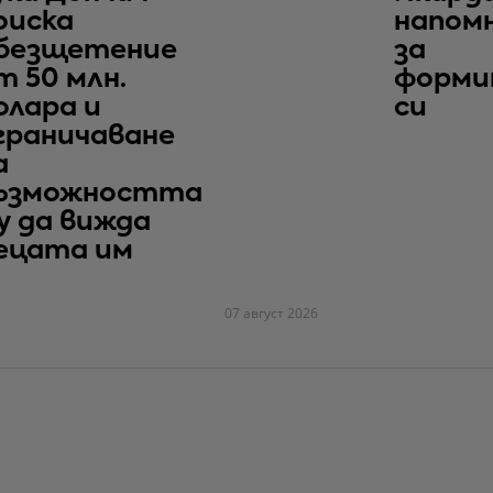
оиска
напом
безщетение
за
т 50 млн.
форми
олара и
си
граничаване
а
ъзможността
у да вижда
ецата им
07 август 2026