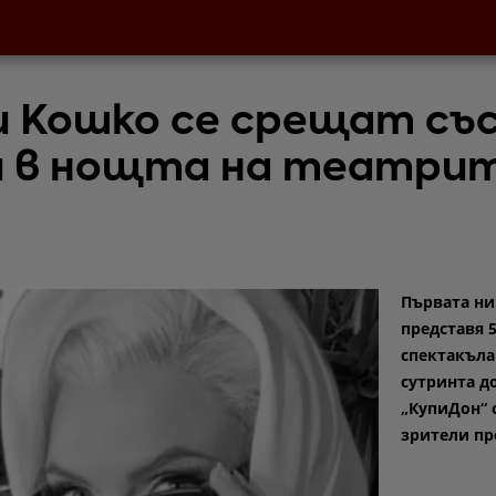
и Кошко се срещат съ
и в нощта на театри
Първата ни
представя 
спектакъла
сутринта д
„КупиДон“ 
зрители пр