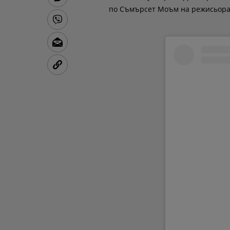
по Съмърсет Моъм на режисьора 