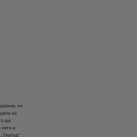
разник, но
сцена на
то ще
 него и
 „Театър“