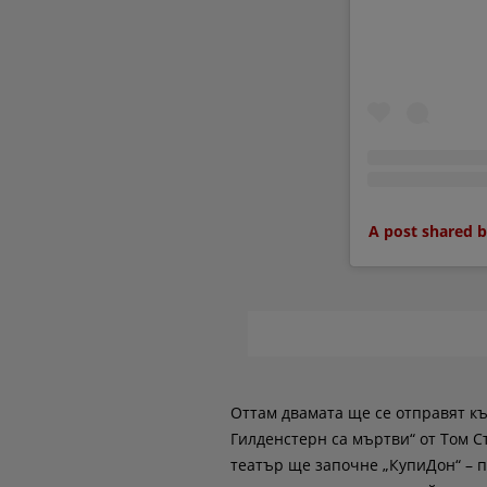
A post shared 
Оттам двамата ще се отправят към
Гилденстерн са мъртви“ от Том С
театър ще започне „КупиДон“ – п