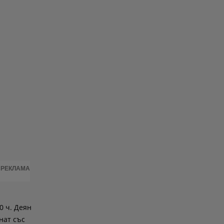
РЕКЛАМА
0 ч. Деян
нат със