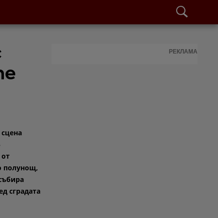
с
РЕКЛАМА
те
 сцена
5
 от
о полунощ,
събира
ед сградата