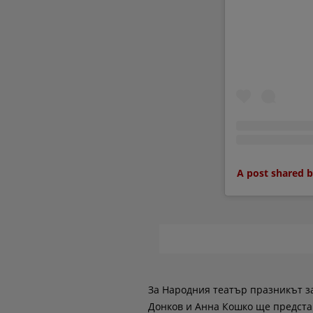
A post shared 
За Народния театър празникът зап
Донков и Анна Кошко ще предста