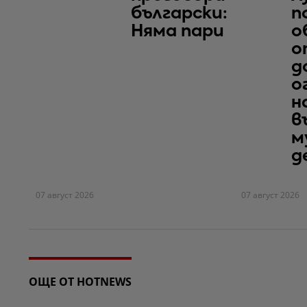
български:
п
Няма пари
о
о
д
о
н
в
м
д
07 август 2026
07 август 2026
ОЩЕ ОТ HOTNEWS