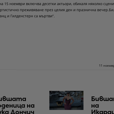
а 15 ноември включва десетки актьори, обикаля няколко сцени
артистично преживяване през целия ден и празнична вечер.Би
анц и Гилденстерн са мъртви“.
11 ноемвр
ившата
Бивша
оденица на
на
ука Дончич
Икард