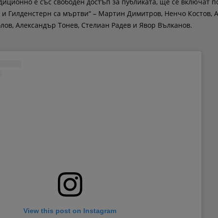
адиционно е със свободен достъп за публиката, ще се включат п
ц и Гилденстерн са мъртви“ – Мартин Димитров, Ненчо Костов, 
лов, Александър Тонев, Стелиан Радев и Явор Вълканов.
View this post on Instagram