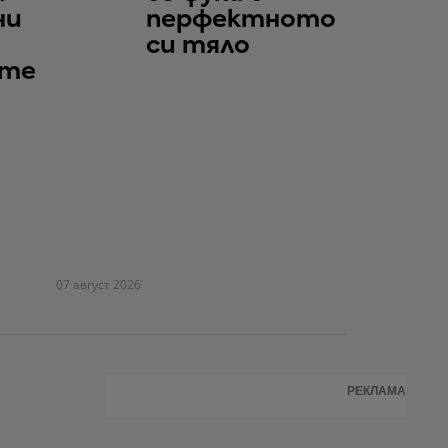
ни
перфектното
си тяло
те
07 август 2026
РЕКЛАМА