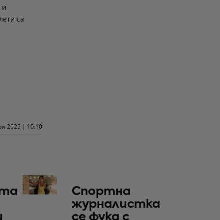
 и
лети са
и 2025 | 10:10
та
Спортна
журналистка
и
се фука с