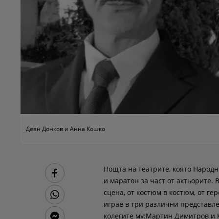
Деян Донков и Анна Кошко
Нощта на театрите, която Народн
и маратон за част от актьорите.
сцена, от костюм в костюм, от г
играе в три различни представле
колегите му:Мартин Димитров и К