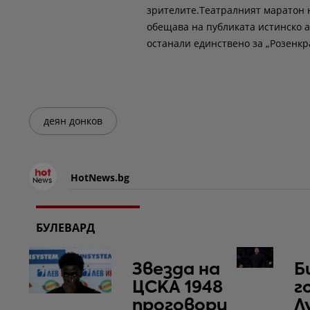
зрителите.Театралният маратон н
обещава на публиката истинско 
останали единствено за „Розенкр
деян донков
HotNews.bg
БУЛЕВАРД
Звезда на
Б
ЦСКА 1948
г
проговори
Л