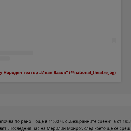
by Народен театър „Иван Вазов“ (@national_theatre_bg)
очва по-рано – още в 11:00 ч. с „Безкрайните сцени“, а от 19:3
вят „Последния час на Мерилин Монро“, след което ще се срещ