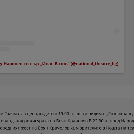
by Народен театър „Иван Вазов“ (@national_theatre_bg)
 Голямата сцена, където в 19:00 ч. ще ги видим в „Розенкранц
топард, под режисурата на Боян Крачолов.В 22:30 ч. пред Наро
оредният жест на Боян Крачолов към зрителите в Нощта на теа