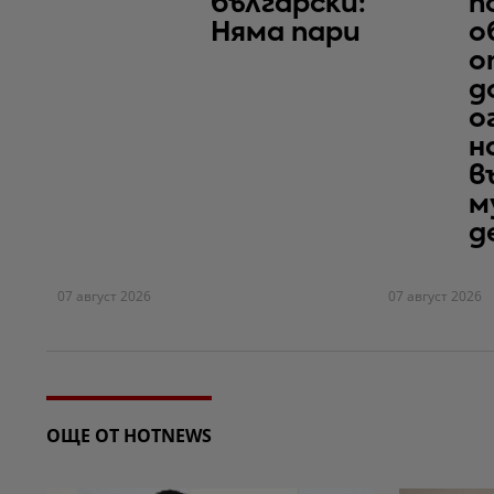
български:
п
Няма пари
о
о
д
о
н
в
м
д
07 август 2026
07 август 2026
ОЩЕ ОТ HOTNEWS