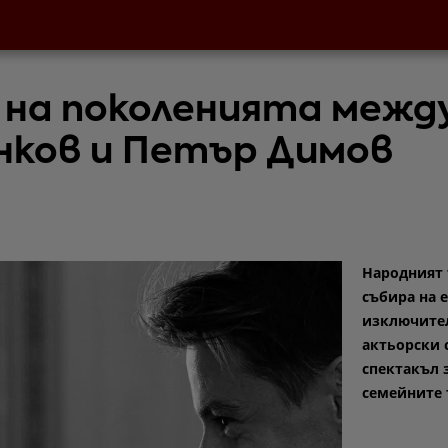
 на поколенията межд
нков и Петър Димов
Народният 
събира на 
изключите
актьорски 
спектакъл з
семейните 