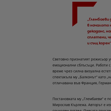
„Глембаеви 
в началото 
декаданс, н
сплетени, 
и същ корен“
Световно признатият режисьор у
емоционални сблъсъци. Работи с 
време чрез силна визуална естет
спектакъла му „Балконът“ като „
отличавана във Франция, Герман
Постановката му „Глембаеви“ е п
Мирослав Кърлежа. Авторът е изв
социален поглед. Пиесата просле