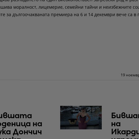
фалшива моралност, лицемерие, семейни тайни и неизбежните с
ите за дългоочакваната премиера на 6 и 14 декември вече са в
19 ноемвр
ившата
Бивша
оденица на
на
ука Дончич
Икард