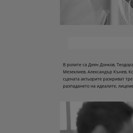
В ролите са Деян Донков, Теодор
Мезеклиев, Александър Кънев, К
сцената актьорите разкриват тр
разпадането на идеалите, лицеме