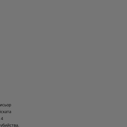
жисьор
йската
14
 убийства.