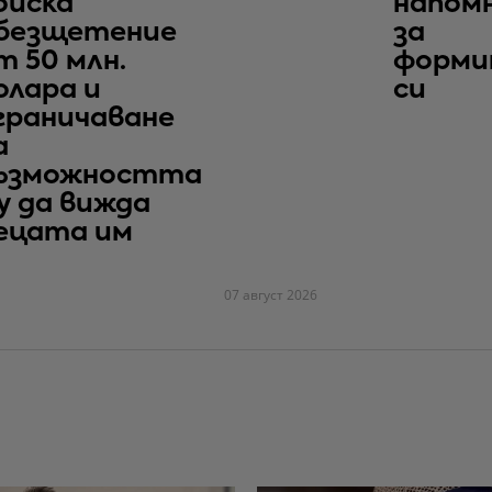
оиска
напом
безщетение
за
т 50 млн.
форми
олара и
си
граничаване
а
ъзможността
у да вижда
ецата им
07 август 2026