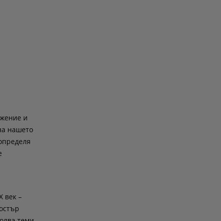
ежение и
на нашето
 определя
е
 век –
 остър
олва теми,