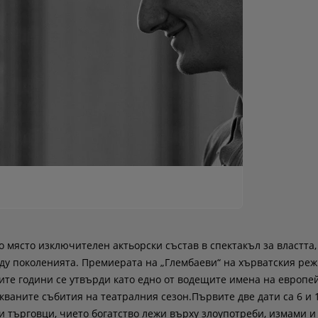
 място изключителен актьорски състав в спектакъл за властта,
ду поколенията. Премиерата на „Глембаеви“ на хърватския ре
ите години се утвърди като едно от водещите имена на европе
акваните събития на театралния сезон.Първите две дати са 6 и 
и търговци, чието богатство лежи върху злоупотреби, измами и