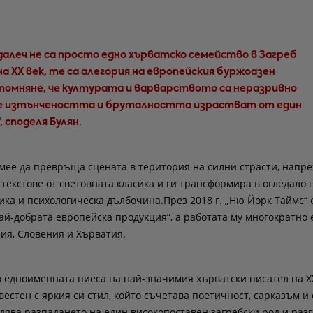
далеч не са просто едно хърватско семейство в Загреб
на ХХ век, те са алегория на европейския буржоазен
апомняне, че културата и варварството са неразривно
че изтънчеността и бруталността израстват от един
, споделя Булян.
мее да превръща сцената в територия на силни страсти, напр
текстове от световната класика и ги трансформира в огледало 
ика и психологическа дълбочина.През 2018 г. „Ню Йорк Таймс“
най-добрата европейска продукция“, а работата му многократно 
ия, Словения и Хърватия.
о едноименната пиеса на най-значимия хърватски писател на ХХ
естен с яркия си стил, който съчетава поетичност, сарказъм и
дява разпадането на един високопоставен загребски род и разг