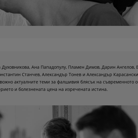
а Духовникова, Ана Пападопулу, Пламен Димов, Дарин Ангелов, 
онстантин Станчев, Александър Тонев и Александър Карасански
евожно актуалните теми за фалшивия блясък на съвременното о
рието и болезнената цена на изречената истина.