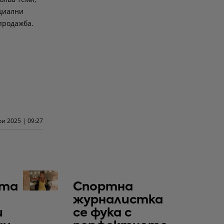
оциални
 продажба.
и 2025 | 09:27
та
Спортна
журналистка
и
се фука с