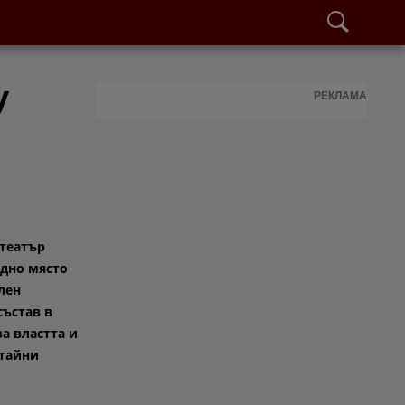
у
РЕКЛАМА
театър
едно място
лен
състав в
а властта и
тайни