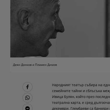
Деян Донков и Пламен Димов
Народният театър събира на едно
семейните тайни и сблъсъка меж
Ивица Булян, който през последн
театрална карта, е сред дългооч
декември. Глембаеви са банкери 