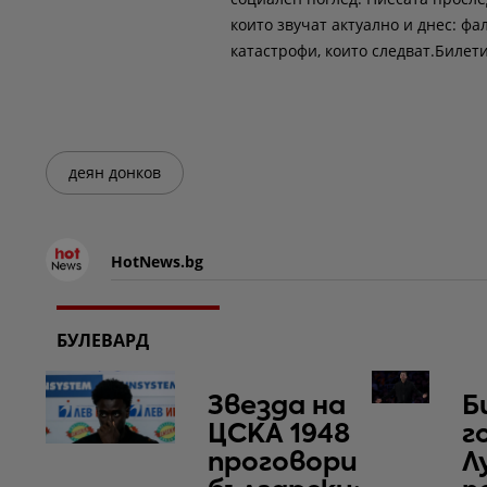
които звучат актуално и днес: 
катастрофи, които следват.Билет
деян донков
HotNews.bg
БУЛЕВАРД
Звезда на
Б
ЦСКА 1948
г
проговори
Л