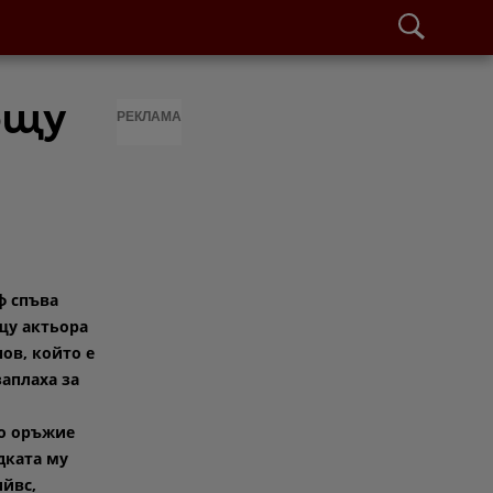
ещу
РЕКЛАМА
ф спъва
щу актьора
ов, който е
заплаха за
о оръжие
дката му
йвс,