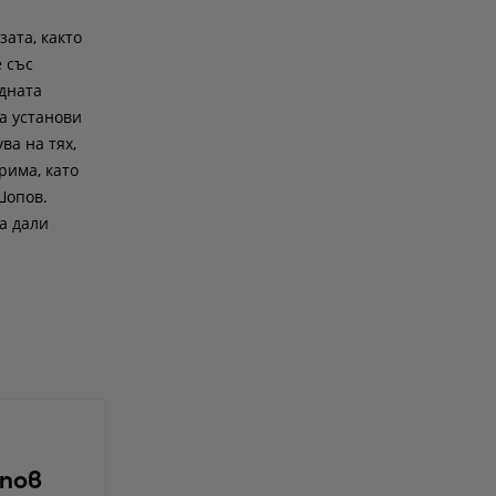
зата, както
 със
дната
да установи
ва на тях,
рима, като
Шопов.
а дали
опов