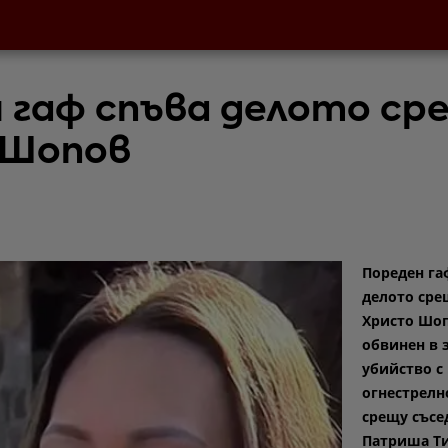
 гаф спъва делото ср
 Шопов
Пореден га
делото сре
Христо Шоп
обвинен в 
убийство с
огнестрелн
срещу съсе
Патриша Ти