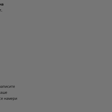
на
г.
записите
маше
се намери