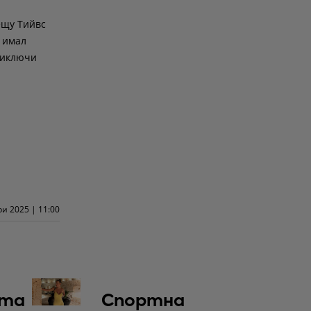
ещу Тийвс
 имал
риключи
и 2025 | 11:00
та
Спортна