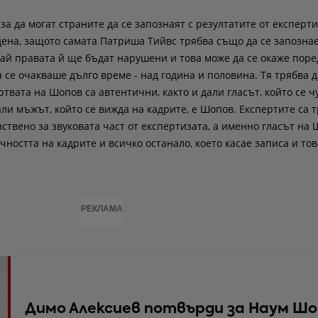
за да могат страните да се запознаят с резултатите от експерти
дена, защото самата Патриша Тийвс трябва също да се запознае
ай правата й ще бъдат нарушени и това може да се окаже поре
 се очакваше дълго време - над година и половина. Тя трябва 
твата на Шопов са автентични, както и дали гласът, който се чу
али мъжът, който се вижда на кадрите, е Шопов. Експертите са т
нствено за звуковата част от експертизата, а именно гласът на 
ността на кадрите и всичко останало, което касае записа и тов
РЕКЛАМА
Димо Алексиев потвърди за Наум Ш