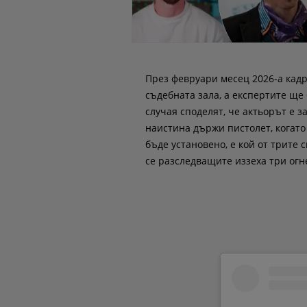
През февруари месец 2026-а кадр
съдебната зала, а експертите ще
случая споделят, че актьорът е з
наистина държи пистолет, когато
бъде установено, е кой от трите 
се разследващите иззеха три огн