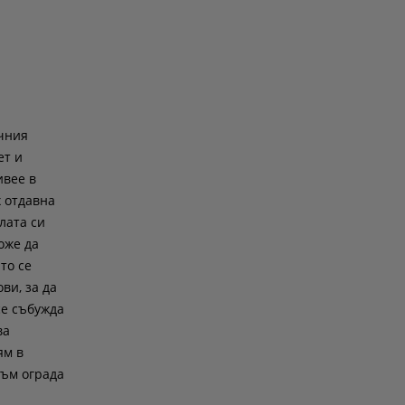
ичния
ет и
ивее в
х отдавна
лата си
оже да
то се
ви, за да
се събужда
ва
ям в
към ограда