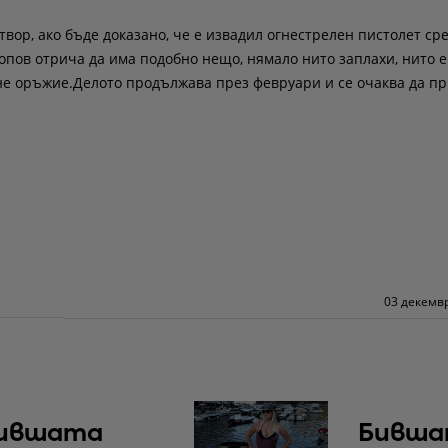
твор, ако бъде доказано, че е извадил огнестрелен пистолет ср
пов отрича да има подобно нещо, нямало нито заплахи, нито е
 не оръжие.Делото продължава през февруари и се очаква да п
03 декемвр
ившата
Бивша