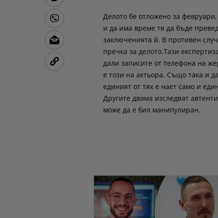
Делото бе отложено за февруари, 
и да има време тя да бъде преве
заключенията й. В противен случ
пречка за делото.Тази експертиза
дали записите от телефона на жер
е този на актьора. Също така и д
единият от тях е нает само и еди
Другите двама изследват автентич
може да е бил манипулиран.