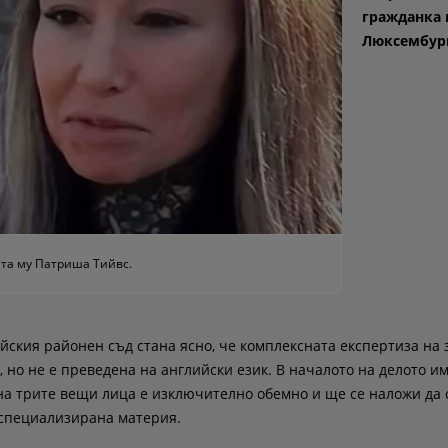
гражданка 
Люксембур
ата му Патриша Тийвс.
ския районен съд стана ясно, че комплексната експертиза на 
, но не е преведена на английски език. В началото на делото и
на трите вещи лица е изключително обемно и ще се наложи да 
 специализирана материя.