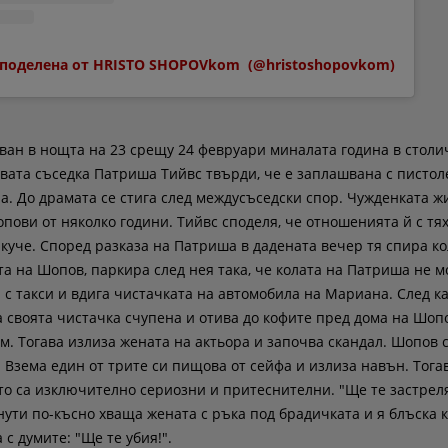
поделена от HRISTO SHOPOVkom️ ️ (@hristoshopovkom)
ван в нощта на 23 срещу 24 февруари миналата година в стол
вата съседка Патриша Тийвс твърди, че е заплашвана с пистол
. До драмата се стига след междусъседски спор. Чужденката ж
пови от няколко години. Тийвс споделя, че отношенията й с тя
 куче. Според разказа на Патриша в дадената вечер тя спира ко
та на Шопов, паркира след нея така, че колата на Патриша не м
 с такси и вдига чистачката на автомобила на Мариана. След ка
 своята чистачка счупена и отива до кофите пред дома на Шопо
м. Тогава излиза жената на актьора и започва скандал. Шопов 
 Взема един от трите си пищова от сейфа и излиза навън. Тога
ито са изключително сериозни и притеснителни. "Ще те застрел
инути по-късно хваща жената с ръка под брадичката и я блъска 
 с думите: "Ще те убия!".