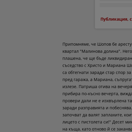
Публикация, с
Припомняме, че Шопов бе аресту
квартал "Малинова долина". Него
плашена, че ще бъде ликвидирана
съседство с Христо и Мариана Шо
са обтегнати заради стар спор за
пред гаража, а Мариана, съпруга
излезе. Патриша отива на вечеря
прибира по-късно вечерта, вижда
провери дали не е изхвърлена та
заради разправията и побеснява.
започват да валят заплахите, ко
лицето с пистолета си!" Десет м
на къща, като отново й се заканва