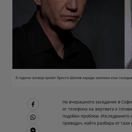
6 години затвор грозят Христо Шопов заради заплахи към съседк
На вчерашното заседание в Софий
от телефона на жертвата е готова
подобен проблем. Изследването 
преводач, който разбира от тази