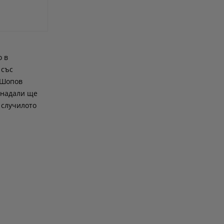
о в
 със
е Шопов
 надали ще
 случилото