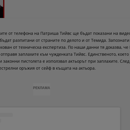
ите от телефона на Патриша Тийвс ще бъдат показани на виде
 бъдат разпитани от страните по делото и от Темида. Запознати
акован от техническа експертиза. По наши данни тя доказва, ч
 отправя заплахите към чужденката Тийвс. Единственото, което
си законни пистолета е използвал актьорът при заплахите. След
естрелни оръжия от сейф в къщата на актьора.
РЕКЛАМА