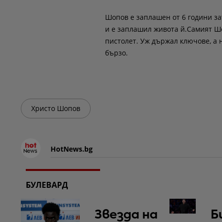
Шопов е заплашен от 6 години за
и е заплашил живота й.Самият Шо
пистолет. Уж държал ключове, а
бързо.
Христо Шопов
HotNews.bg
БУЛЕВАРД
Звезда на
Б