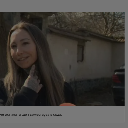
че истината ще тържествува в съда.