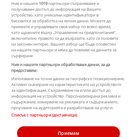
Ние и нашите
1019
партньори съхраняваме и
Light“ на Мадона
получаваме достъп до информация на Вашето
устройство, като уникални идентификатори в
бисквитки за обработка на лични данни. Можете да
РЕКЛАМА
приемете и управлявате своя избор по всяко време,
като щракнете върху „Управление на предпочитания“,
включително правото си да възразите, като се позовете
на законен интерес. Вашият избор ще бъде оповестен
КОМЕНТАРИ
на нашите партньори и няма да повлияе на данните за
сърфиране.
Ние и нашите партньори обработваме данни, за да
предоставим:
РЕКЛАМА
Използване на точни данни за географско позициониране.
Активно сканиране на характеристиките на устройството
за идентификация. Съхраняване на и/или достъп до
информация на устройство. Персонализирана реклама и
съдържание, измерване на рекламата и съдържанието,
проучване на аудиторията и разработване на услуги.
Copyright © 2007-2026 Hotnews.bg. Всички права запазени.
Списък с партньори (доставчици)
Този уебсайт е собственост на Sportal Media Group
Контакти
За рекламa
Общи условия
Етични правила на НСС
Приемам
Управление на предпочитания
Лични данни