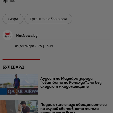
мрежи.
киара
Ергенът-любов в рая
HotNews.bg
05 декември 2025 | 15:49
БУЛЕВАРД
Лудост на Мадейра заради
"сватбата на Роналдо"... но без
следа от младоженците
Педри също спази обещанието си
по случай световната титла,