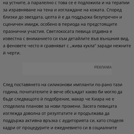
на устните, а паралелно с това се е подложила и на терапии
за изравняване на тена и изглаждане на кожата. Според
близки до звездата, целта ѝ е да поддържа безупречен и
сценичен имидж, особено в периода на предстоящите
празнични участия. Светлокосата певица отдавна е
известна с вниманието си към детайлите във външния вид,
а феновете често я сравняват с „жива кукла“ заради нежните
ѝ черти.
РЕКЛАМА
След поставянето на силиконови импланти по-рано тази
година, почитателите ѝ вече обсъждат какво би могло да
бъде следващото ѝ подобрение, макар че Киара не е
споделила планове за нови промени. Засега певицата
изглежда доволна от резултатите и продължава да
поддържа активна връзка с аудиторията си, като споделя
кадри от процедурите и ежедневието си в социалните