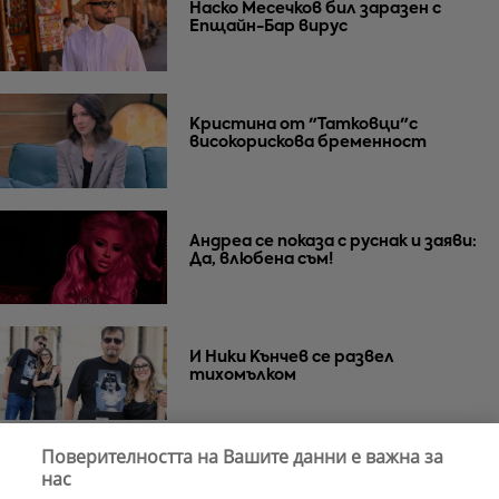
Наско Месечков бил заразен с
Епщайн-Бар вирус
Кристина от "Татковци"с
високорискова бременност
Андреа се показа с руснак и заяви:
Да, влюбена съм!
И Ники Кънчев се развел
тихомълком
Поверителността на Вашите данни е важна за
Почина Уилям Орбит –
нас
музикалният гений зад „Ray of