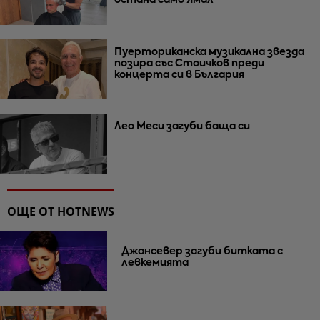
остана само Ямал
Пуерториканска музикална звезда
позира със Стоичков преди
концерта си в България
Лео Меси загуби баща си
ОЩЕ ОТ HOTNEWS
Джансевер загуби битката с
левкемията