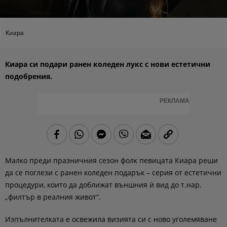
Киара
Киара си подари ранен коледен лукс с нови естетични
подобрения.
РЕКЛАМА
Малко преди празничния сезон фолк певицата Киара реши
да се поглези с ранен коледен подарък – серия от естетични
процедури, които да доближат външния ѝ вид до т.нар.
„филтър в реалния живот“.
Изпълнителката е освежила визията си с ново уголемяване