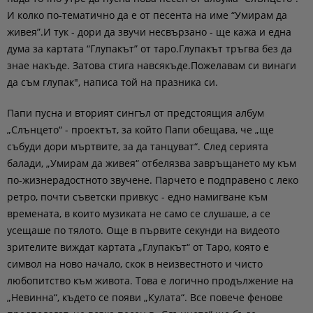
И колко по-тематично да е от песента на име “Умирам да
живея”.И тук - дори да звучи несвързано - ще кажа и една
дума за картата “Глупакът” от таро.Глупакът тръгва без да
знае накъде. Затова стига навсякъде.Пожелавам си винаги
да съм глупак", написа той на празника си.
Папи пусна и вторият сингъл от предстоящия албум
„Слънцето“ - проектът, за който Папи обещава, че „ще
събуди дори мъртвите, за да танцуват“. След серията
балади, „Умирам да живея“ отбелязва завръщането му към
по-жизнерадостното звучене. Парчето е подправено с леко
ретро, почти съветски привкус - едно намигване към
времената, в които музиката не само се слушаше, а се
усещаше по тялото. Още в първите секунди на видеото
зрителите виждат картата „Глупакът“ от Таро, която е
символ на ново начало, скок в неизвестното и чисто
любопитство към живота. Това е логично продължение на
„Невинна“, където се появи „Кулата“. Все повече фенове