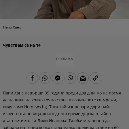
Папи Ханс
Чувствам се на 14
РЕКЛАМА
Папи Ханс навърши 35 години преди два дни, но не посмя
да напише на колко точно става в социалните си мрежи,
видя само Hotnews.bg. Така той изпревари дори най-
известната певица, която дълго време държа в тайна
дълголетието си-Лили Иванова. Тя обаче започна да
забравя на точно колко става малко преди да стане на 60