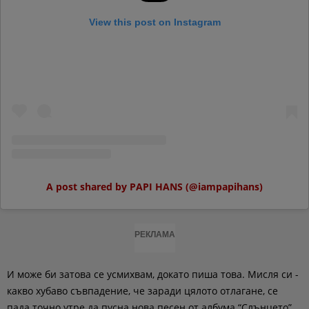
View this post on Instagram
A post shared by PAPI HANS (@iampapihans)
РЕКЛАМА
И може би затова се усмихвам, докато пиша това. Мисля си -
какво хубаво съвпадение, че заради цялото отлагане, се
пада точно утре да пусна нова песен от албума “Слънцето”.