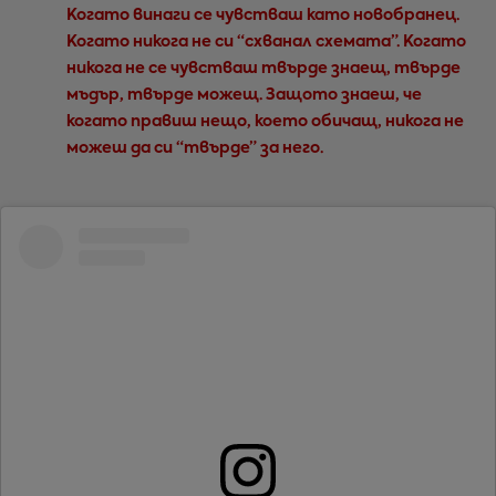
Когато винаги се чувстваш като новобранец.
Когато никога не си “схванал схемата”. Когато
никога не се чувстваш твърде знаещ, твърде
мъдър, твърде можещ. Защото знаеш, че
когато правиш нещо, което обичащ, никога не
можеш да си “твърде” за него.