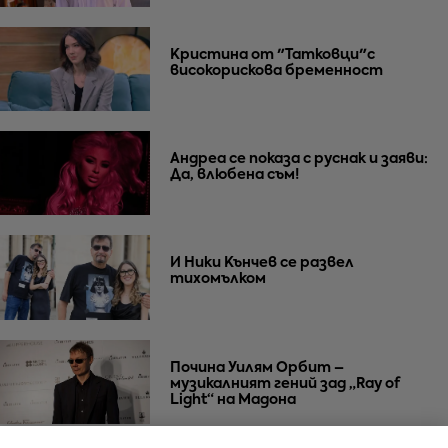
Кристина от "Татковци"с
високорискова бременност
Андреа се показа с руснак и заяви:
Да, влюбена съм!
И Ники Кънчев се развел
тихомълком
Почина Уилям Орбит –
музикалният гений зад „Ray of
Light“ на Мадона