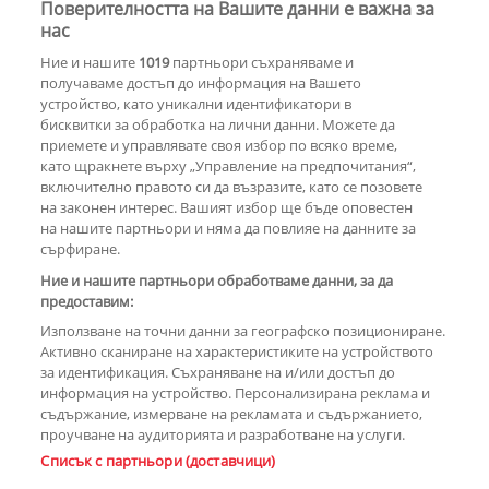
Поверителността на Вашите данни е важна за
нас
Za Zú Слънчев бряг се завръща с
нова енергия и кулинарна
Ние и нашите
1019
партньори съхраняваме и
еволюция
получаваме достъп до информация на Вашето
устройство, като уникални идентификатори в
бисквитки за обработка на лични данни. Можете да
РЕКЛАМА
приемете и управлявате своя избор по всяко време,
като щракнете върху „Управление на предпочитания“,
включително правото си да възразите, като се позовете
на законен интерес. Вашият избор ще бъде оповестен
КОМЕНТАРИ
на нашите партньори и няма да повлияе на данните за
сърфиране.
Ние и нашите партньори обработваме данни, за да
предоставим:
РЕКЛАМА
Използване на точни данни за географско позициониране.
Активно сканиране на характеристиките на устройството
за идентификация. Съхраняване на и/или достъп до
информация на устройство. Персонализирана реклама и
съдържание, измерване на рекламата и съдържанието,
проучване на аудиторията и разработване на услуги.
Copyright © 2007-2026 Hotnews.bg. Всички права запазени.
Списък с партньори (доставчици)
Този уебсайт е собственост на Sportal Media Group