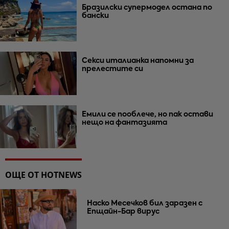
Бразилски супермодел остана по
бански
Секси италианка напомни за
прелестите си
Емили се пооблече, но пак остави
нещо на фантазията
ОЩЕ ОТ HOTNEWS
Наско Месечков бил заразен с
Епщайн-Бар вирус