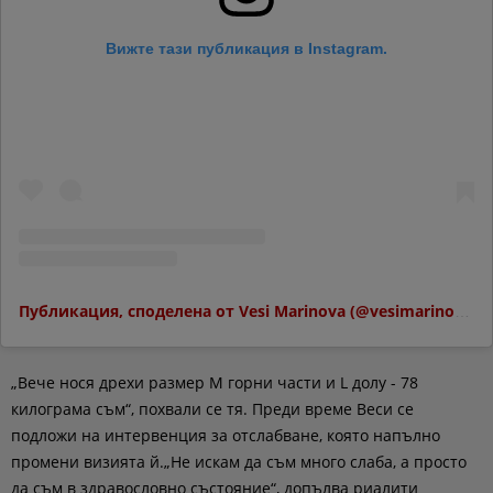
Вижте тази публикация в Instagram.
Публикация, споделена от Vesi Marinova (@vesimarinova)
„Вече нося дрехи размер М горни части и L долу - 78
килограма съм“, похвали се тя. Преди време Веси се
подложи на интервенция за отслабване, която напълно
промени визията й.„Не искам да съм много слаба, а просто
да съм в здравословно състояние“, допълва риалити