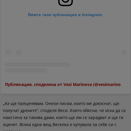
Вижте тази публикация в Instagram.
Публикация, споделена от Vesi Marinova (@vesimarinova)
„Аз ще преценявам. Онези писма, които ме докоснат, ще
получат дрехите“, споделя Веси. Която обясни, че иска да са
наистина за такива дами, които ще им се зарадват и ще ги
оценят. Всяка една вещ Веселка е купувала за себе си с