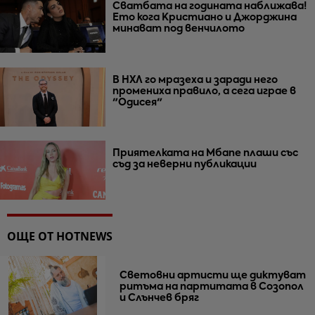
Сватбата на годината наближава!
Ето кога Кристиано и Джорджина
минават под венчилото
В НХЛ го мразеха и заради него
промениха правило, а сега играе в
"Одисея"
Приятелката на Мбапе плаши със
съд за неверни публикации
ОЩЕ ОТ HOTNEWS
Световни артисти ще диктуват
ритъма на партитата в Созопол
и Слънчев бряг