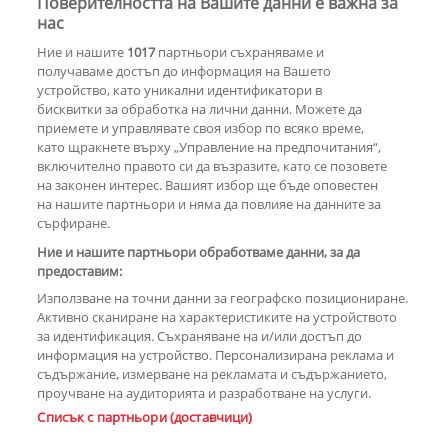
Поверителността на Вашите данни е важна за
30 години по-късно
Мадона и Кайли
нас
Миноуг - от съпернички до
Ние и нашите
1017
партньори съхраняваме и
приятелки
получаваме достъп до информация на Вашето
устройство, като уникални идентификатори в
бисквитки за обработка на лични данни. Можете да
РЕКЛАМА
приемете и управлявате своя избор по всяко време,
като щракнете върху „Управление на предпочитания“,
включително правото си да възразите, като се позовете
на законен интерес. Вашият избор ще бъде оповестен
КОМЕНТАРИ
на нашите партньори и няма да повлияе на данните за
сърфиране.
Ние и нашите партньори обработваме данни, за да
предоставим:
РЕКЛАМА
Използване на точни данни за географско позициониране.
Активно сканиране на характеристиките на устройството
за идентификация. Съхраняване на и/или достъп до
информация на устройство. Персонализирана реклама и
съдържание, измерване на рекламата и съдържанието,
проучване на аудиторията и разработване на услуги.
Copyright © 2007-2026 Hotnews.bg. Всички права запазени.
Списък с партньори (доставчици)
Този уебсайт е собственост на Sportal Media Group