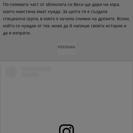
По-голямата част от облеклата си Веси ще дари на хора,
които наистина имат нужда. За целта тя е създала
специална група, в която е качила снимки на дрехите. Всеки,
който се нуждае от тях, може да й напише своята история и
да я изпрати.
РЕКЛАМА