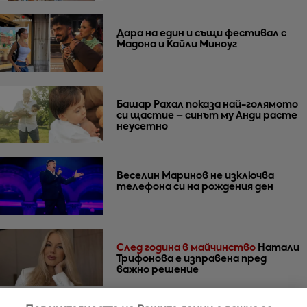
Дара на един и същи фестивал с
Мадона и Кайли Миноуг
Башар Рахал показа най-голямото
си щастие – синът му Анди расте
неусетно
Веселин Маринов не изключва
телефона си на рождения ден
След година в майчинство
Натали
Трифонова е изправена пред
важно решение