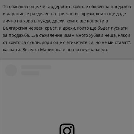
Тя обяснява още, че гардеробът, който е обявен за продажба
и дарание, е разделен на три части - дрехи, които ще даде
лично на хора в нужда, дрехи, които ще изпрати в
Българския червен кръст, и дрехи, които ще бъдат пуснати
за продажба. „За съжаление имам много хубави неща, някои
от които са скъпи, дори още с етикетите си, но не ми стават“,
казва тя. Веселка Маринова е почти неузнаваема.