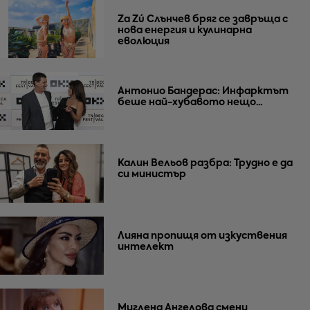
Za Zú Слънчев бряг се завръща с
нова енергия и кулинарна
еволюция
Антонио Бандерас: Инфарктът
беше най-хубавото нещо...
Калин Вельов разбра: Трудно е да
си министър
Лияна пропищя от изкуствения
интелект
Миглена Ангелова смени