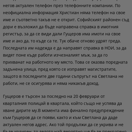
негов актуален телефон през телефонните компании. По
неофициална информация Христиан няма телефон на свое
име и съответно такъв не е открит. Софийският районен съд
дори е възложил да бъде направена справка в имотния
регистър, за да се види дали Гущеров има имоти на свое
име и ако да, то къде са те. Тук обаче отново удрят греда.
Последната им надежда е да направят справка в НОИ, за да
видят поне къде работи изчезналият мъж, за да го
прихванат на работното му място. Това се оказва поредната
задънена улица, пред която се изправят магистратите,
защото в последните две години съпругът на Светлана не
работи, не се осигурява и няма никакъв доход.
Гущеров е търсен за последно на 20 февруари от
кварталния полицай в квартала, който също не успява да
хване дирите му.В момента има финално предупреждение
към Гущеров да се появи, както и към Светлана да даде
актуален негов адрес. Ако той продължи да се укрива и не
бъде издирен, то делото най-вероятно ще бъде прекратено.