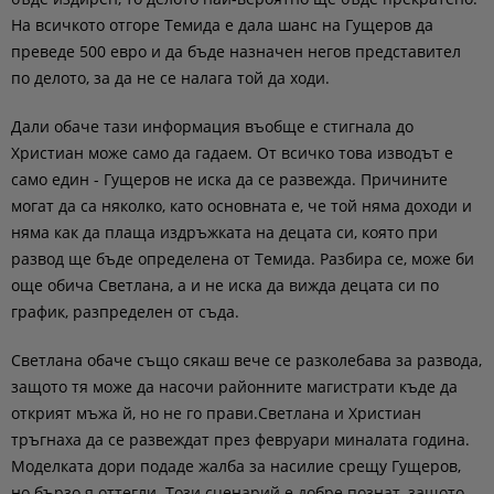
На всичкото отгоре Темида е дала шанс на Гущеров да
преведе 500 евро и да бъде назначен негов представител
по делото, за да не се налага той да ходи.
Дали обаче тази информация въобще е стигнала до
Христиан може само да гадаем. От всичко това изводът е
само един - Гущеров не иска да се развежда. Причините
могат да са няколко, като основната е, че той няма доходи и
няма как да плаща издръжката на децата си, която при
развод ще бъде определена от Темида. Разбира се, може би
още обича Светлана, а и не иска да вижда децата си по
график, разпределен от съда.
Светлана обаче също сякаш вече се разколебава за развода,
защото тя може да насочи районните магистрати къде да
открият мъжа й, но не го прави.Светлана и Христиан
тръгнаха да се развеждат през февруари миналата година.
Моделката дори подаде жалба за насилие срещу Гущеров,
но бързо я оттегли. Този сценарий е добре познат, защото