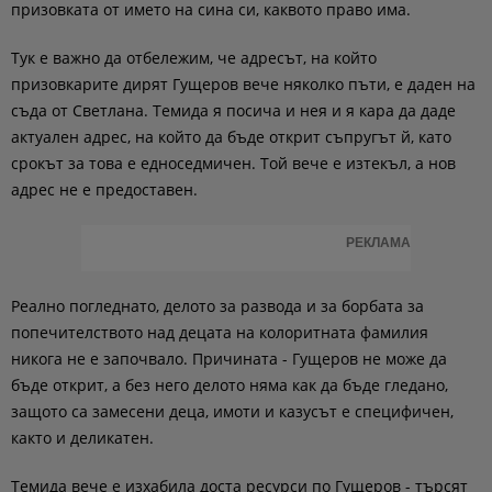
призовката от името на сина си, каквото право има.
Тук е важно да отбележим, че адресът, на който
призовкарите дирят Гущеров вече няколко пъти, е даден на
съда от Светлана. Темида я посича и нея и я кара да даде
актуален адрес, на който да бъде открит съпругът й, като
срокът за това е едноседмичен. Той вече е изтекъл, а нов
адрес не е предоставен.
РЕКЛАМА
Реално погледнато, делото за развода и за борбата за
попечителството над децата на колоритната фамилия
никога не е започвало. Причината - Гущеров не може да
бъде открит, а без него делото няма как да бъде гледано,
защото са замесени деца, имоти и казусът е специфичен,
както и деликатен.
Темида вече е изхабила доста ресурси по Гущеров - търсят