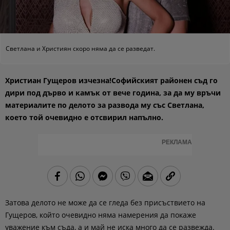
Светлана и Християн скоро няма да се разведат.
Христиан Гущеров изчезна!Софийският районен съд го
дири под дърво и камък от вече година, за да му връчи
материалите по делото за развода му със Светлана,
което той очевидно е отсвирил напълно.
РЕКЛАМА
Затова делото не може да се гледа без присъствието на
Гущеров, който очевидно няма намерения да покаже
уважение към съда, а и май не иска много да се развежда.