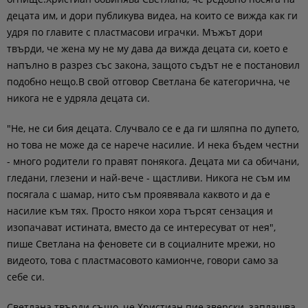
децата им, и дори публикува видеа, на които се вижда как ги
удря по главите с пластмасови играчки. Мъжът дори
твърди, че жена му не му дава да вижда децата си, което е
напълно в разрез със закона, защото съдът не е постановил
подобно нещо.В свой отговор Светлана бе категорична, че
никога не е удряла децата си.
"Не, не си бия децата. Случвало се е да ги шляпна по дупето,
но това не може да се нарече насилие. И нека бъдем честни
- много родители го правят понякога. Децата ми са обичани,
гледани, глезени и най-вече - щастливи. Никога не съм им
посягала с шамар, нито съм проявявала каквото и да е
насилие към тях. Просто някои хора търсят сензация и
изопачават истината, вместо да се интересуват от нея",
пише Светлана на феновете си в социалните мрежи, но
видеото, това с пластмасовото камионче, говори само за
себе си.
Светлана твърди също, че Христиан пие зверски, заплашва