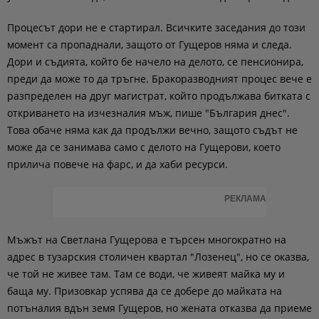
Процесът дори не е стартирал. Всичките заседания до този
момент са пропаднали, защото от Гущеров няма и следа.
Дори и съдията, който бе начело на делото, се пенсионира,
преди да може то да тръгне. Бракоразводният процес вече е
разпределен на друг магистрат, който продължава битката с
откриването на изчезналия мъж, пише "България днес".
Това обаче няма как да продължи вечно, защото съдът не
може да се занимава само с делото на Гущерови, което
прилича повече на фарс, и да хаби ресурси.
РЕКЛАМА
Мъжът на Светлана Гущерова е търсен многократно на
адрес в тузарския столичен квартал "Лозенец", но се оказва,
че той не живее там. Там се води, че живеят майка му и
баща му. Призовкар успява да се добере до майката на
потъналия вдън земя Гущеров, но жената отказва да приеме