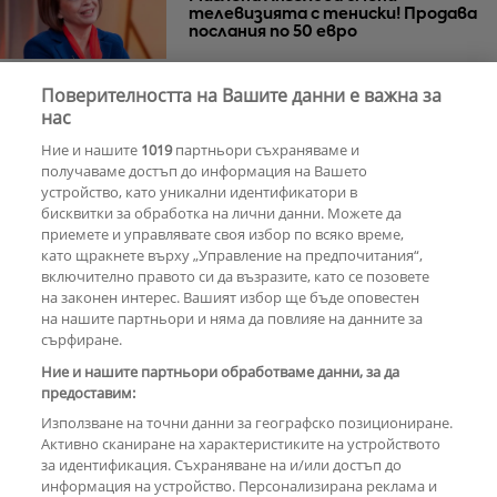
телевизията с тениски! Продава
послания по 50 евро
Поверителността на Вашите данни е важна за
Азис скочи на гейовете
нас
Ние и нашите
1019
партньори съхраняваме и
получаваме достъп до информация на Вашето
устройство, като уникални идентификатори в
бисквитки за обработка на лични данни. Можете да
РЕКЛАМА
приемете и управлявате своя избор по всяко време,
като щракнете върху „Управление на предпочитания“,
включително правото си да възразите, като се позовете
на законен интерес. Вашият избор ще бъде оповестен
КОМЕНТАРИ
на нашите партньори и няма да повлияе на данните за
сърфиране.
Ние и нашите партньори обработваме данни, за да
предоставим:
РЕКЛАМА
Използване на точни данни за географско позициониране.
Активно сканиране на характеристиките на устройството
за идентификация. Съхраняване на и/или достъп до
информация на устройство. Персонализирана реклама и