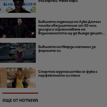
български: Няма пари
Бившата годеница на Лука Дончич
поиска обезщетение от 50 млн.
долара и ограничаване на
възможността му да вижда децата
им
Бившата на Икарди напомни за
формите си
Спортна журналистка се фука с
перфектното си тяло
ОЩЕ ОТ HOTNEWS