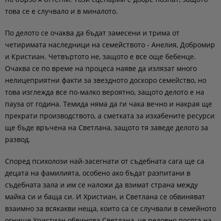
това се е случвало и в миналото.
По делото се очаква да бъдат замесени и трима от
четиримата наследници на семейството - Анелия, Добромир
и Кристиан. Четвъртото не, защото е все още бебенце.
Очаква се по време на процеса наяве да излязат много
нелицеприятни факти за звездното доскоро семейство, но
това изглежда все по-малко вероятно, защото делото е на
пауза от година. Темида няма да ги чака вечно и накрая ще
прекрати производството, а сметката за изхабените ресурси
ще бъде връчена на Светлана, защото тя заведе делото за
развод.
Според психолози най-засегнати от съдебната сага ще са
децата на фамилията, особено ако бъдат разпитани в
съдебната зала и им се наложи да взимат страна между
майка си и баща си. И Христиан, и Светлана се обвиняват
взаимно за всякакви неща, които са се случвали в семейното
огнище.Христиан обвинява Светлана, че редовно посяга на