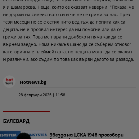
я и шамаросва. Неща, които се оказват неверни. "Показа, че
не държи на семейството си и че не се грижи за нас. През
тези месеци не се е сетил нито веднъж да попита как са
децата, не е проявил интерес да им помогне или да се
грижи за тях. Това ме нарани дълбоко и няма как да се
върнем заедно. Няма никакъв шанс да се съберем отново" -
категорична е плеймейтката, но нещата могат да се окажат
и различни, ако съдим по това как върви делото за развода.
HotNews.bg
28 февруари 2026 | 11:58
БУЛЕВАРД
Звезда на ЦСКА 1948 проговори