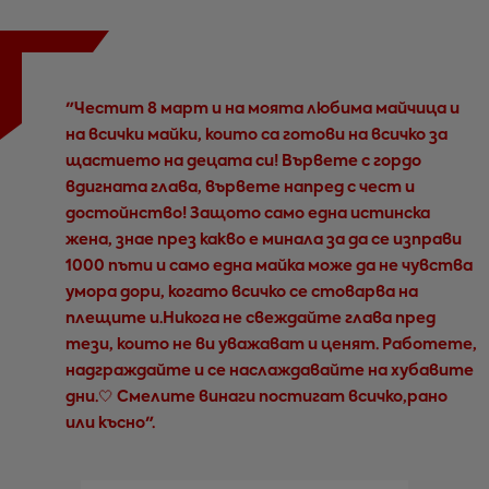
"Честит 8 март и на моята любима майчица и
на всички майки, които са готови на всичко за
щастието на децата си! Вървете с гордо
вдигната глава, вървете напред с чест и
достойнство! Защото само една истинска
жена, знае през какво е минала за да се изправи
1000 пъти и само една майка може да не чувства
умора дори, когато всичко се стоварва на
плещите и.Никога не свеждайте глава пред
тези, които не ви уважават и ценят. Работете,
надграждайте и се наслаждавайте на хубавите
дни.🤍 Смелите винаги постигат всичко,рано
или късно".