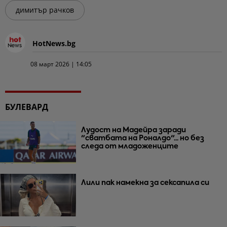
димитър рачков
HotNews.bg
08 март 2026 | 14:05
БУЛЕВАРД
Лудост на Мадейра заради
"сватбата на Роналдо"... но без
следа от младоженците
Лили пак намекна за сексапила си