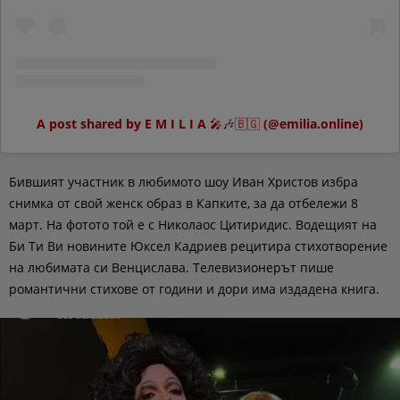
A post shared by E M I L I A 🎤🎶🇧🇬 (@emilia.online)
Бившият участник в любимото шоу Иван Христов избра
снимка от свой женск образ в Капките, за да отбележи 8
март. На фотото той е с Николаос Цитиридис. Водещият на
Би Ти Ви новините Юксел Кадриев рецитира стихотворение
на любимата си Венцислава. Телевизионерът пише
романтични стихове от години и дори има издадена книга.