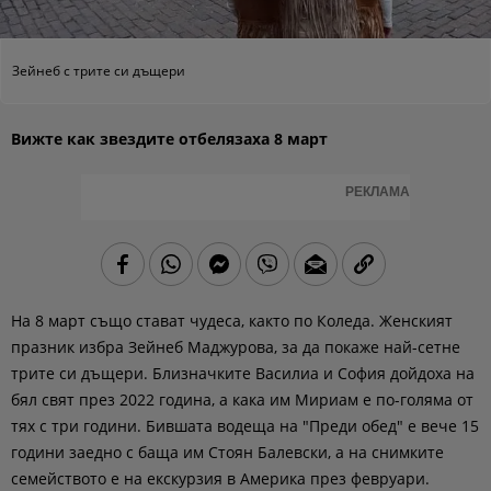
Зейнеб с трите си дъщери
Вижте как звездите отбелязаха 8 март
РЕКЛАМА
На 8 март също стават чудеса, както по Коледа. Женският
празник избра Зейнеб Маджурова, за да покаже най-сетне
трите си дъщери. Близначките Василиа и София дойдоха на
бял свят през 2022 година, а кака им Мириам е по-голяма от
тях с три години. Бившата водеща на "Преди обед" е вече 15
години заедно с баща им Стоян Балевски, а на снимките
семейството е на екскурзия в Америка през февруари.