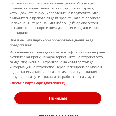
бисквитки за обработка на лични данни. Можете да
РЕКЛАМА
приемете и управлявате своя избор по всяко време,
като щракнете върху „Управление на предпочитания“,
включително правото си да възразите, като се позовете
на законен интерес. Вашият избор ще бъде оповестен
КОМЕНТАРИ
на нашите партньори и няма да повлияе на данните за
сърфиране.
Ние и нашите партньори обработваме данни, за да
предоставим:
РЕКЛАМА
Използване на точни данни за географско позициониране.
Активно сканиране на характеристиките на устройството
за идентификация. Съхраняване на и/или достъп до
информация на устройство. Персонализирана реклама и
съдържание, измерване на рекламата и съдържанието,
проучване на аудиторията и разработване на услуги.
Copyright © 2007-2026 Hotnews.bg. Всички права запазени.
Списък с партньори (доставчици)
Този уебсайт е собственост на Sportal Media Group
Контакти
За рекламa
Общи условия
Етични правила на НСС
Приемам
Управление на предпочитания
Лични данни