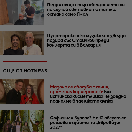
Педри също спази обещанието си
по случай световната титла,
остана само Ямал
Пуерториканска музикална звезда
позира със Стоичков преди
концерта си в България
ОЩЕ ОТ HOTNEWS
Мадона се сбогува с гения,
променил кариерата й:
Бях
истинска късметлийка, че заедно
паднахме в заешката дупка
София или Бургас? На 12 август се
решава съдбата на „Евровизия
2027“