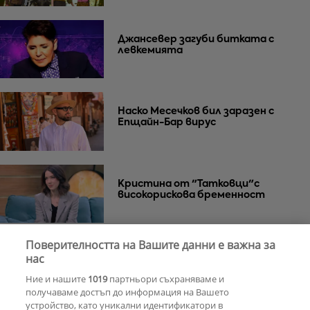
Джансевер загуби битката с
левкемията
Наско Месечков бил заразен с
Епщайн-Бар вирус
Кристина от "Татковци"с
високорискова бременност
Поверителността на Вашите данни е важна за
нас
Андреа се показа с руснак и заяви:
Да, влюбена съм!
Ние и нашите
1019
партньори съхраняваме и
получаваме достъп до информация на Вашето
устройство, като уникални идентификатори в