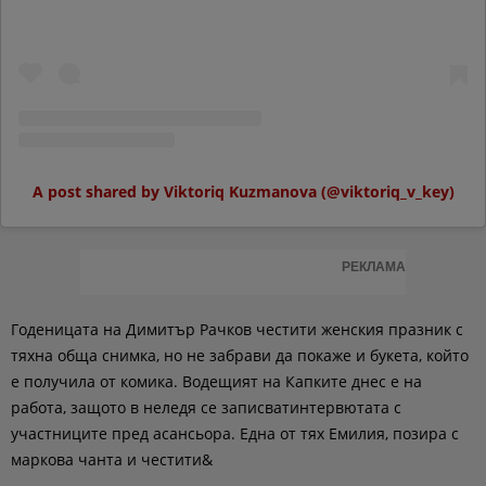
A post shared by Viktoriq Kuzmanova (@viktoriq_v_key)
РЕКЛАМА
Годеницата на Димитър Рачков честити женския празник с
тяхна обща снимка, но не забрави да покаже и букета, който
е получила от комика. Водещият на Капките днес е на
работа, защото в неледя се записватинтервютата с
участниците пред асансьора. Една от тях Емилия, позира с
маркова чанта и честити&