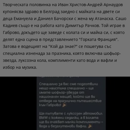
Творческата половинка на Иван Христов-Андрей Арнаудов
купонясва здраво в Белград заедно с майката на двете си
деца Емануела и Даниел Бачорски с жена му Атанаска. Сашо
Кадиев също е на работа като Димитър Рачков. Той играе в
Габрово, докъдето ще заведе с колата си и майка си, с която
делят една сцена в представлението "Горката Франция".
Затова е водещият на "Кой да знае?" се пошегува със
специална изненада за празника, която включва шофьор-
звезда, луксозна кола, комплименти като вода и вафли и
избор на музика.