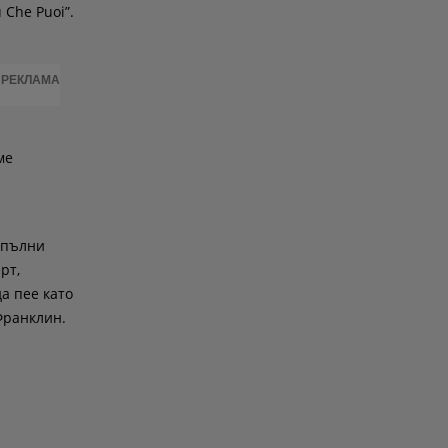
 Che Puoi”.
РЕКЛАМА
ме
зпълни
рт,
а пее като
Франклин.