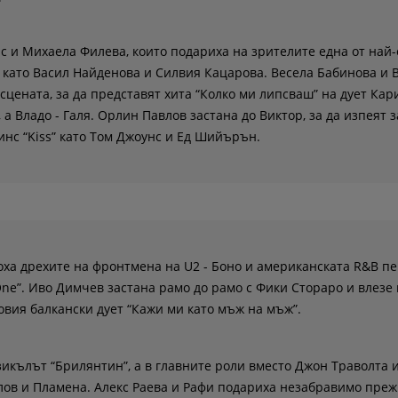
с и Михаела Филева, които подариха на зрителите една от най
” като Васил Найденова и Силвия Кацарова. Весела Бабинова и
цената, за да представят хита “Колко ми липсваш” на дует Кари
а Владо - Галя. Орлин Павлов застана до Виктор, за да изпеят 
инс “Kiss” като Том Джоунс и Ед Шийърън.
ха дрехите на фронтмена на U2 - Боно и американската R&B п
One”. Иво Димчев застана рамо до рамо с Фики Стораро и влезе 
овия балкански дует “Кажи ми като мъж на мъж”.
икълът “Брилянтин”, а в главните роли вместо Джон Траволта 
ов и Пламена. Алекс Раева и Рафи подариха незабравимо пре