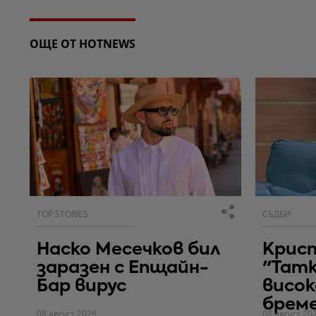
ОЩЕ ОТ HOTNEWS
TOP STORIES
СЪДБИ
Наско Месечков бил
Крис
заразен с Епщайн-
"Тат
Бар вирус
висок
брем
08 август 2026
08 август 20