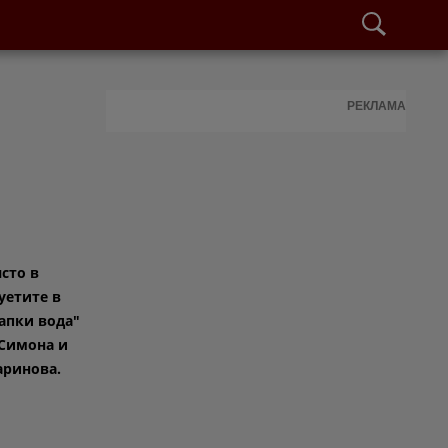
РЕКЛАМА
сто в
уетите в
капки вода"
Симона и
аринова.