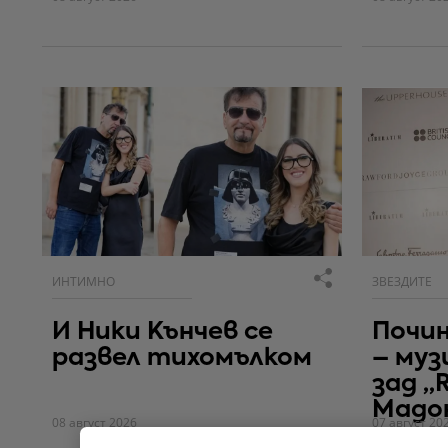
ИНТИМНО
ЗВЕЗДИТЕ
И Ники Кънчев се
Почи
развел тихомълком
– муз
зад „R
Мадо
08 август 2026
07 август 20