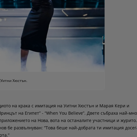
 Уитни Хюстън.
диото на крака с имитация на Уитни Хюстън и Марая Кери и
ринцът на Египет” - “When You Believe”. Двете събраха най-мно
 приложението на Нова, вота на останалите участници и журито.
в бе развълнуван: “Това беше най-добрата ти имитация досег
рта.”