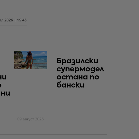
ил 2026 | 19:45
Бразилски
супермодел
ни
остана по
е
бански
ини
и
09 август 2026