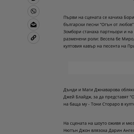
Първи на сцената се качиха Бори
български песни “Огън от любов
Зомбори станаха партньори и на с
разменени роли: Весела бе Миро, 
култовия кавър на песента на Пр
Дънди и Маги Джнаварова обляко
Джей Блайдж, за да представят “
на баща му - Тони Стораро в култ
На сцената на шоуто оживя и мюз
Нютън Джон влязоха Дарин Ангел